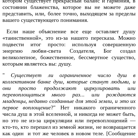
котором существует прекрасный баланс и гармония, в
состоянии блаженства, которое вы не можете даже
представить, или, более точно, выходящем за пределы
вашего существующего понимания.
Если наше объяснение все еще оставляет душу
«таинственной», это из-за нашего пересказа. Можно
подвести итог просто: используя совершенную
энергию любви-света Создателя, Бог создал
великолепное, божественное, бессмертное существо,
которым являетесь вы: душу.
"
Существует ли ограниченное число душ в
коллективном банке душ, которые станут людьми, и
они просто продолжают циркулировать или
перевоплощаться много раз... или рождаются
младенцы, недавно созданные для этой земли, и это их
первое воплощение
?" Нет никакого ограниченного
числа душ в этой вселенной, и никогда не может быть,
но это не из-за циркуляции или перевоплощений —
кто-то, кто перешел из земной жизни, не возвращается
как один и тот же человек в новом теле. [Сообщение