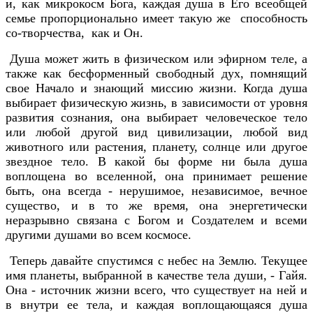
и, как микрокосм Бога, каждая душа в Его всеобщей
семье пропорционально имеет такую же способность
со-творчества, как и Он.
Душа может жить в физическом или эфирном теле, а
также как бесформенный свободный дух, помнящий
свое Начало и знающий миссию жизни. Когда душа
выбирает физическую жизнь, в зависимости от уровня
развития сознания, она выбирает человеческое тело
или любой другой вид цивилизации, любой вид
животного или растения, планету, солнце или другое
звездное тело. В какой бы форме ни была душа
воплощена во вселенной, она принимает решение
быть, она всегда - нерушимое, независимое, вечное
существо, и в то же время, она энергетически
неразрывно связана с Богом и Создателем и всеми
другими душами во всем космосе.
Теперь давайте спустимся с небес на Землю. Текущее
имя планеты, выбранной в качестве тела души, - Гайя.
Она - источник жизни всего, что существует на ней и
в внутри ее тела, и каждая воплощающаяся душа