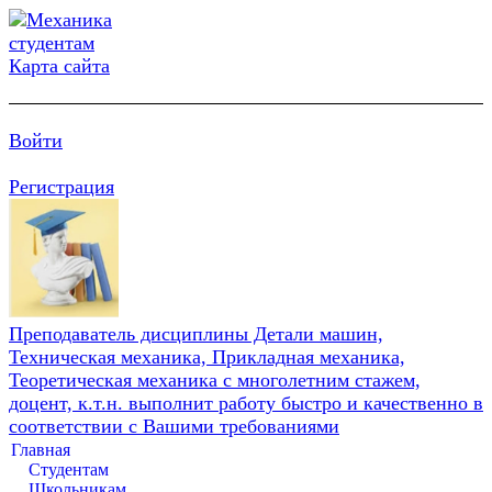
Карта сайта
Войти
Регистрация
Преподаватель дисциплины Детали машин,
Техническая механика, Прикладная механика,
Теоретическая механика с многолетним стажем,
доцент, к.т.н. выполнит работу быстро и качественно в
соответствии с Вашими требованиями
Главная
Студентам
Школьникам