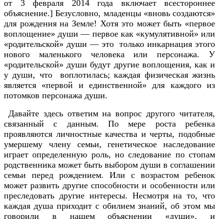
от 3 февраля 2014 года включает всестороннее
объяснение.] Безусловно, младенцы «вновь создаются»
для рождения на Земле! Хотя это может быть «первое
воплощение» души — первое как «кумулятивной» или
«родительской» души — это только инкарнация этого
нового маленького человека или персонажа. У
«родительской» души будут другие воплощения, как и
у души, что воплотилась; каждая физическая жизнь
является «первой и единственной» для каждого из
потомков персонажа души.
Давайте здесь ответим на вопрос другого читателя,
связанный с данным. По мере роста ребенка
проявляются личностные качества и черты, подобные
умершему члену семьи, генетическое наследование
играет определенную роль, но следование по стопам
родственника может быть выбором души в соглашении
семьи перед рождением. Или с возрастом ребенок
может развить другие способности и особенности или
преследовать другие интересы. Несмотря на то, что
каждая душа приходит с обилием знаний, об этом мы
говорили в нашем объяснении «души», и