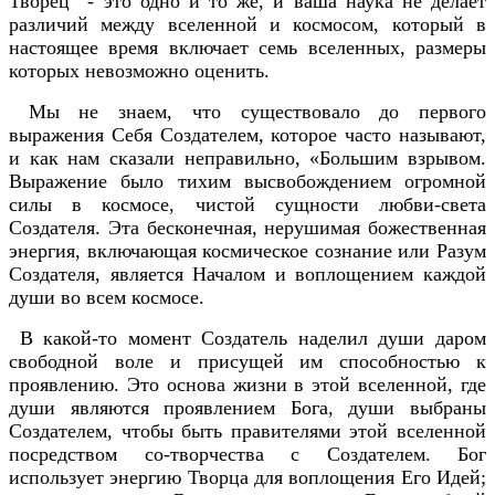
Творец - это одно и то же, и ваша наука не делает
различий между вселенной и космосом, который в
настоящее время включает семь вселенных, размеры
которых невозможно оценить.
Мы не знаем, что существовало до первого
выражения Себя Создателем, которое часто называют,
и как нам сказали неправильно, «Большим взрывом.
Выражение было тихим высвобождением огромной
силы в космосе, чистой сущности любви-света
Создателя. Эта бесконечная, нерушимая божественная
энергия, включающая космическое сознание или Разум
Создателя, является Началом и воплощением каждой
души во всем космосе.
В какой-то момент Создатель наделил души даром
свободной воле и присущей им способностью к
проявлению. Это основа жизни в этой вселенной, где
души являются проявлением Бога, души выбраны
Создателем, чтобы быть правителями этой вселенной
посредством со-творчества с Создателем. Бог
использует энергию Творца для воплощения Его Идей;