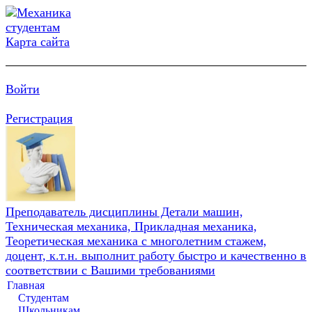
Карта сайта
Войти
Регистрация
Преподаватель дисциплины Детали машин,
Техническая механика, Прикладная механика,
Теоретическая механика с многолетним стажем,
доцент, к.т.н. выполнит работу быстро и качественно в
соответствии с Вашими требованиями
Главная
Студентам
Школьникам