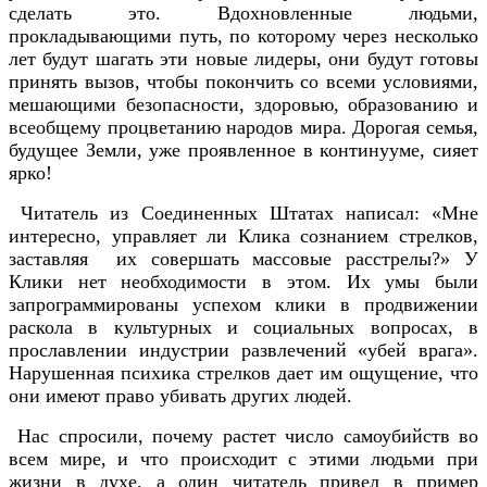
сделать это. Вдохновленные людьми,
прокладывающими путь, по которому через несколько
лет будут шагать эти новые лидеры, они будут готовы
принять вызов, чтобы покончить со всеми условиями,
мешающими безопасности, здоровью, образованию и
всеобщему процветанию народов мира. Дорогая семья,
будущее Земли, уже проявленное в континууме, сияет
ярко!
Читатель из Соединенных Штатах написал: «Мне
интересно, управляет ли Клика сознанием стрелков,
заставляя их совершать массовые расстрелы?» У
Клики нет необходимости в этом. Их умы были
запрограммированы успехом клики в продвижении
раскола в культурных и социальных вопросах, в
прославлении индустрии развлечений «убей врага».
Нарушенная психика стрелков дает им ощущение, что
они имеют право убивать других людей.
Нас спросили, почему растет число самоубийств во
всем мире, и что происходит с этими людьми при
жизни в духе, а один читатель привел в пример