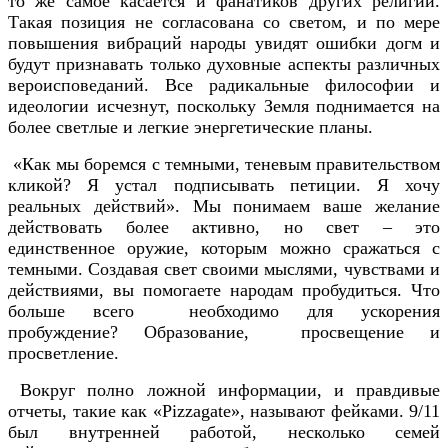
то же самое касается и фанатиков других религий.
Такая позиция не согласована со светом, и по мере
повышения вибраций народы увидят ошибки догм и
будут признавать только духовные аспекты различных
вероисповеданий. Все радикальные философии и
идеологии исчезнут, поскольку Земля поднимается на
более светлые и легкие энергетические планы.
«Как мы боремся с темными, теневым правительством
кликой? Я устал подписывать петиции. Я хочу
реальных действий». Мы понимаем ваше желание
действовать более активно, но свет – это
единственное оружие, которым можно сражаться с
темными. Создавая свет своими мыслями, чувствами и
действиями, вы помогаете народам пробудиться. Что
больше всего необходимо для ускорения
пробуждение? Образование, просвещение и
просветление.
Вокруг полно ложной информации, и правдивые
отчеты, такие как «Pizzagate», называют фейками. 9/11
был внутренней работой, несколько семей