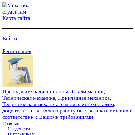
Карта сайта
Войти
Регистрация
Преподаватель дисциплины Детали машин,
Техническая механика, Прикладная механика,
Теоретическая механика с многолетним стажем,
доцент, к.т.н. выполнит работу быстро и качественно в
соответствии с Вашими требованиями
Главная
Студентам
Школьникам