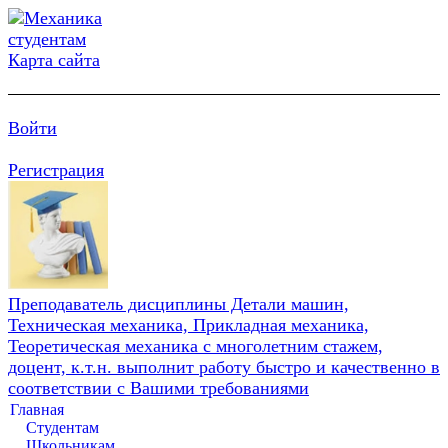
Карта сайта
Войти
Регистрация
Преподаватель дисциплины Детали машин,
Техническая механика, Прикладная механика,
Теоретическая механика с многолетним стажем,
доцент, к.т.н. выполнит работу быстро и качественно в
соответствии с Вашими требованиями
Главная
Студентам
Школьникам