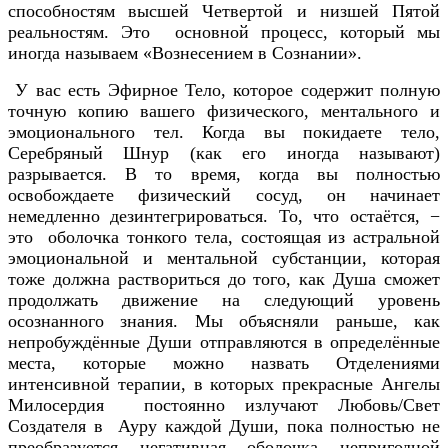
способностям высшей Четвертой и низшей Пятой
реальностям. Это основной процесс, который мы
иногда называем «Вознесением в Сознании».
У вас есть Эфирное Тело, которое содержит полную
точную копию вашего физического, ментального и
эмоционального тел. Когда вы покидаете тело,
Серебряный Шнур (как его иногда называют)
разрывается. В то время, когда вы полностью
освобождаете физический сосуд, он начинает
немедленно дезинтегрироваться. То, что остаётся, −
это оболочка тонкого тела, состоящая из астральной
эмоциональной и ментальной субстанции, которая
тоже должна раствориться до того, как Душа сможет
продолжать движение на следующий уровень
осознанного знания. Мы объясняли раньше, как
непробуждённые Души отправляются в определённые
места, которые можно назвать Отделениями
интенсивной терапии, в которых прекрасные Ангелы
Милосердия постоянно излучают Любовь/Свет
Создателя в Ауру каждой Души, пока полностью не
преобразуется негативная оболочка непригодной