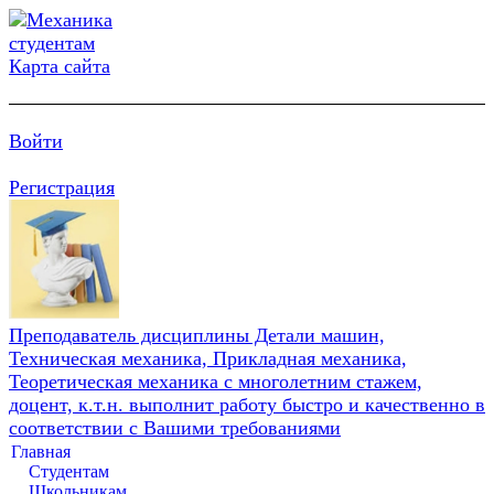
Карта сайта
Войти
Регистрация
Преподаватель дисциплины Детали машин,
Техническая механика, Прикладная механика,
Теоретическая механика с многолетним стажем,
доцент, к.т.н. выполнит работу быстро и качественно в
соответствии с Вашими требованиями
Главная
Студентам
Школьникам