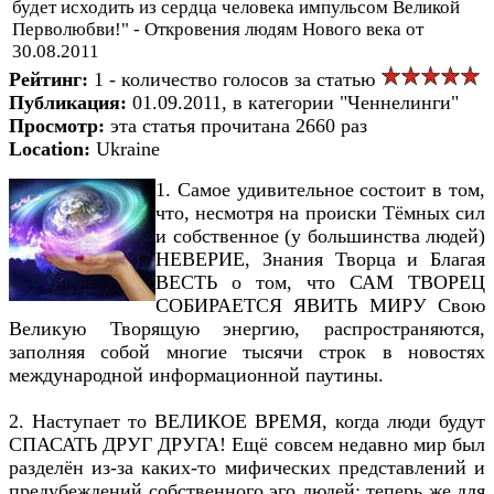
будет исходить из сердца человека импульсом Великой
Перволюбви!" - Откровения людям Нового века от
30.08.2011
Рейтинг:
1 - количество голосов за статью
Публикация:
01.09.2011, в категории "Ченнелинги"
Просмотр:
эта статья прочитана 2660 раз
Location:
Ukraine
1. Самое удивительное состоит в том,
что, несмотря на происки Тёмных сил
и собственное (у большинства людей)
НЕВЕРИЕ, Знания Творца и Благая
ВЕСТЬ о том, что САМ ТВОРЕЦ
СОБИРАЕТСЯ ЯВИТЬ МИРУ Свою
Великую Творящую энергию, распространяются,
заполняя собой многие тысячи строк в новостях
международной информационной паутины.
2. Наступает то ВЕЛИКОЕ ВРЕМЯ, когда люди будут
СПАСАТЬ ДРУГ ДРУГА! Ещё совсем недавно мир был
разделён из-за каких-то мифических представлений и
предубеждений собственного эго людей; теперь же для