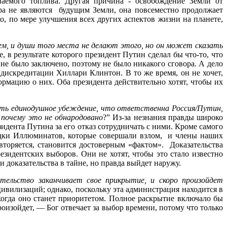
аемого топлива. Другая причина - освобождение Земли от
ара не являются будущим Земли, она повсеместно продолжает
о, по мере улучшения всех других аспектов жизни на планете,
м, и души того места не делают этого, но он может сказать
, в результате которого президент Путин сделал бы что-то, что
не было заключено, поэтому не было никакого сговора. А дело
 дискредитации Хиллари Клинтон. В то же время, он не хочет,
рмацию о них. Оба президента действительно хотят, чтобы их
сть единодушное убеждение, что ответственна Россия/Путин,
 почему это не обнародовано
?” Из-за незнания правды широко
дента Путина за его отказ сотрудничать с ними. Кроме самого
ведки Иллюминатов, которые совершали взлом, и члены наших
овторяется, становится достоверным «фактом». Доказательства
идентских выборов. Они не хотят, чтобы это стало известно
 доказательства в тайне, но правда выйдет наружу.
тельство заканчивает свое прикрытие, и скоро произойдет
ивилизаций; однако, поскольку эта администрация находится в
когда оно станет приоритетом. Полное раскрытие включало бы
оизойдет, — Бог отвечает за выбор времени, потому что только