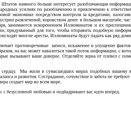
татов намного больше интересует разоблачающая информаци
родных усилиях по разоблачению и привлечению к ответствен
вой экономике посредством контроля за кредитами, налогам
устрии развлечений; воровством денег в большом масштабе, ча
воря, занимаются искоренением Иллюминатов и их приспешнико
ин, придуманный для того, чтобы отправить подобную информ
роисходят многие аресты, Иллюминаты будут падать как ряд доми
лючает противоречивые записи, искажение и упущение фактов,
азом, на вас может навалиться такой поток информации, с кото
оторые вызывают ваше доверие. Отделяйте зерна от плевел с п
к сердцу. Мы жили в сумасшедших мирах подобных вашему в 
аланса и развития. Сострадание, сочувствие и забота не требу
ира создает мир во всем мире.
с с безусловной любовью и подбадривают вас идти вперед.