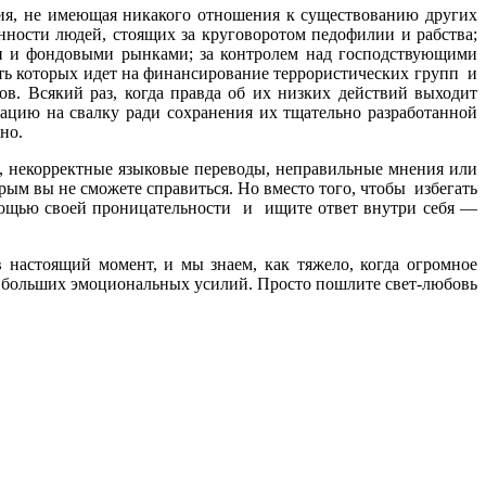
я, не имеющая никакого отношения к существованию других
ности людей, стоящих за круговоротом педофилии и рабства;
и и фондовыми рынками; за контролем над господствующими
сть которых идет на финансирование террористических групп и
в. Всякий раз, когда правда об их низких действий выходит
ацию на свалку ради сохранения их тщательно разработанной
но.
 некорректные языковые переводы, неправильные мнения или
рым вы не сможете справиться. Но вместо того, чтобы избегать
омощью своей проницательности и ищите ответ внутри себя —
настоящий момент, и мы знаем, как тяжело, когда огромное
ют больших эмоциональных усилий. Просто пошлите свет-любовь