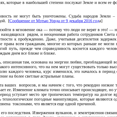
иях, которые в наибольшей степени послужат Земле и всем ее 
вость не могут быть уничтожены. Судьба народов Земли – н
ой. [
Сообщение от Мэтью Уорда от 9 декабря 2016 год
а]
зойти в мгновение ока — потому что люди не верят в это! — но
 находящихся рядом, и неоценимая работа сотрудников Света 
лотности к пробуждению. Даже, учитывая десятилетия задержек
ые права всем гражданам, многие из которых раньше не могли 
ий путь, прежде чем справедливость коснется каждого челов
аждым днем все ближе и ближе.
, описанная там, основана на энергии любви, преобладающей во
, такого интенсивного, что на нем могут существовать только 
олю каждого человека, курс изменился, это началось в период 
ение на более светлые астральные планы.
а ваших вопросов, и мы начнем с того, что рекордно низкие 
ает ее. Изменение климата точно описывает происходящее, но ут
 период уступает место эре тропических температур на долгое 
ь технологические погодные манипуляции, которые являются 
язнена токсинами, что является еще одной причиной.
го последствия. Извержения вулканов, и землетрясения связаны