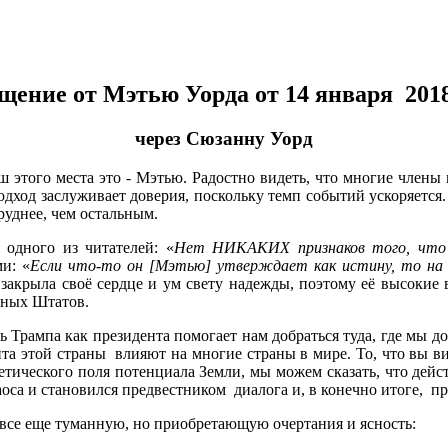
щение от Мэтью Уорда от 14 января 2018
через Сюзанну Уорд
 этого места это - Мэтью. Радостно видеть, что многие член
дход заслуживает доверия, поскольку темп событий ускоряется.
руднее, чем остальным.
одного из читателей: «
Нет НИКАКИХ признаков того, что 
и: «
Если что-то он [Мэтью] утверждает как истину, то на
 закрыла своё сердце и ум свету надежды, поэтому её высокие 
нных Штатов.
ь Трампа как президента помогает нам добраться туда, где мы
та этой страны влияют на многие страны в мире. То, что вы вид
гетического поля потенциала Земли, мы можем сказать, что дей
оса и становился предвестником диалога и, в конечно итоге, п
все еще туманную, но приобретающую очертания и ясность: