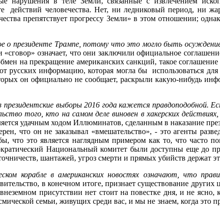
е нарушения в теле Земли, связанные с извлечением ископ
тате действий человечества. Нет, ни ледниковый период, ни ж
чества препятствует прогрессу Земли» в этом отношении; однак
 о президенте Трампе, потому что это могло быть осуждение
и «сговор» означает, что они заключили официальное соглашение
обмен на прекращение американских санкций, такое соглашение 
 от русских информацию, которая могла бы использоваться для
орых он официально не сообщает, раскрыли какую-нибудь инфо
 президентские выборы 2016 года кажется правдоподобной. Е
ство того, кто на самом деле виновен в хакерских действиях,
ляется удачным ходом Иллюминатов, сделанным в наказание прези
ерен, что он не заказывал «вмешательство», - это агенты раз
бы, что это является наглядным примером как то, что часто п
ратический Национальный комитет были доступны еще до през
очничеств, шантажей, угроз смерти и прямых убийств держат эти
ком корабле в американских новостях означают, что прави
тельство, в конечном итоге, признает существование других ц
внеземном присутствии нет стоит на повестке дня, и не ясно, 
мической семьи, живущих среди вас, и мы не знаем, когда это пр