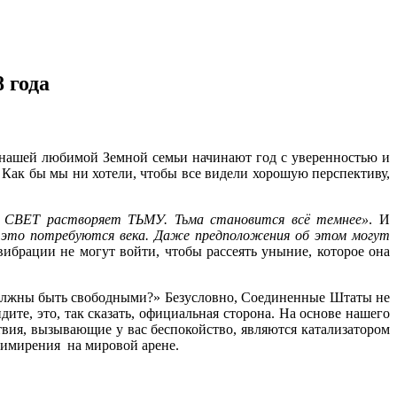
 года
ы нашей любимой Земной семьи начинают год с уверенностью и
 Как бы мы ни хотели, чтобы все видели хорошую перспективу,
СВЕТ растворяет ТЬМУ. Тьма становится всё темнее»
. И
 это потребуются века. Даже предположения об этом могут
вибрации не могут войти, чтобы рассеять уныние, которое она
 должны быть свободными?» Безусловно, Соединенные Штаты не
ите, это, так сказать, официальная сторона. На основе нашего
ствия, вызывающие у вас беспокойство, являются катализатором
римирения на мировой арене.