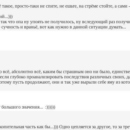
такое, просто-таки не спите, не ешьте, на стрёме стойте, а сами
й...)))
так что опа ну упоять не получилось, ну вследующий раз получит
сучность и враньё, вот как нужно в данной ситуации думать...
но всё, абсолютно всё, каким бы страшным оно ни было, единств
если глубоко проанализировать последствия различных своих, д
оэтому пусть продолжают, они и так уже вырыли себе яму из кото
большого значения... :))))))
акопительная часть как бы...))) Одно цепляется за другое, то за т