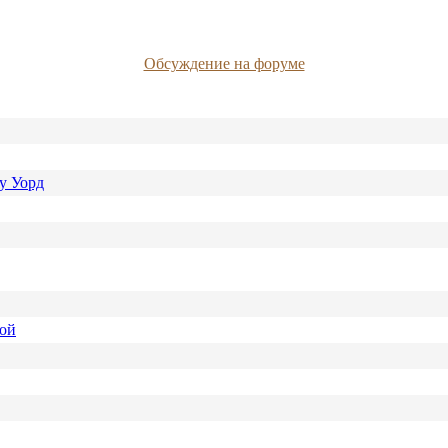
Обсуждение на форуме
у Уорд
ной