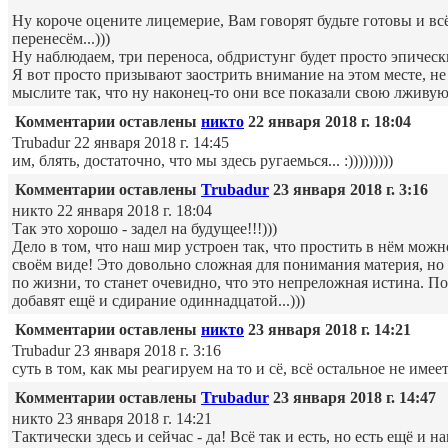
Ну короче оцените лицемерие, Вам говорят будьте готовы и всё 
перенесём...)))
Ну наблюдаем, три переноса, обдристунг будет просто эпически
Я вот просто призывают заострить внимание на этом месте, не 
мыслите так, что ну наконец-то они все показали свою лживую 
Комментарии оставлены
никто
22 января 2018 г. 18:04
Trubadur 22 января 2018 г. 14:45
им, блять, достаточно, что мы здесь ругаемься... :)))))))))
Комментарии оставлены
Trubadur
23 января 2018 г. 3:16
никто 22 января 2018 г. 18:04
Так это хорошо - задел на будущее!!!)))
Дело в том, что наш мир устроен так, что простить в нём мож
своём виде! Это довольно сложная для понимания материя, но 
по жизни, то станет очевидно, что это непреложная истина. П
добавят ещё и сдирание одиннадцатой...)))
Комментарии оставлены
никто
23 января 2018 г. 14:21
Trubadur 23 января 2018 г. 3:16
суть в том, как мы реагируем на то и сё, всё остальное не имеет 
Комментарии оставлены
Trubadur
23 января 2018 г. 14:47
никто 23 января 2018 г. 14:21
Тактически здесь и сейчас - да! Всё так и есть, но есть ещё и н