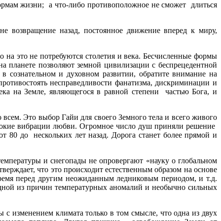
формам жизни; а что-либо противоположное не сможет длиться
е возвращение назад, постоянное движение вперед к миру,
 на это не потребуются столетия и века. Бесчисленные формы
на планете позволяют земной цивилизации с беспрецедентной
 в сознательном и духовном развитии, обратите внимание на
противостоять несправедливости фанатизма, дискриминации и
ека на Земле, являющегося в равной степени частью Бога, и
 всем. Это выбор Гайи для своего Земного тела и всего живого
высокие вибрации любви. Огромное число душ приняли решение
от 80 до нескольких лет назад. Дорога станет более прямой и
температуры и снегопады не опровергают «науку о глобальном
верждает, что это происходит естественным образом на основе
время перед другим неожиданным ледниковым периодом, и т.д.
одной из причин температурных аномалий и необычно сильных
 с изменением климата только в том смысле, что одна из двух