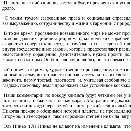
Планетарные вибрации возрастут и будут проявляться в усил
долго.
С таким трудом завоеванные права и социальная справедли
взаимоуважению, сотрудничеству и жизни в гармонии с природ
В то же время, проявление возвышенного мира не может прои
помощи дальних цивилизаций, команд космических кораблей,
скоростью совершать переход от глубокого сна в третьей п
внутригосударственные законы, которые предоставляют равн
недостойному обращению. Действительно, нужно пройти долг
каждого из которых Он безоговорочно любит, но это время с к
«Утопия» - это роман, художественное произведение, но жизнь
на нем; поэтому вы и планета направляетесь на планы света
закончить карму третьей плотности, и, учитывая свободную в
гладкой, поскольку Земля продолжает свое устойчивое восхожд
Наши комментарии по поводу климата будут четкими без учет
потеплении», также как сильная жара в Австралии не доказыв
того, что на некогда перегретой планете резкий ледниковый
Никогда прежде в обозримой истории планеты не проводилис
штормов, и атмосфера в такой огромной степени не была загр
Эль-Ниньо и Ла-Ниньо не влияют на изменение климата, это е