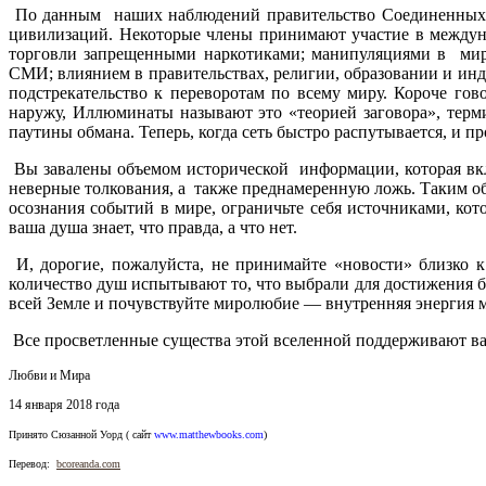
По данным наших наблюдений правительство Соединенных Ш
цивилизаций. Некоторые члены принимают участие в междуна
торговли запрещенными наркотиками; манипуляциями в миро
СМИ; влиянием в правительствах, религии, образовании и инд
подстрекательство к переворотам по всему миру. Короче го
наружу, Иллюминаты называют это «теорией заговора», терм
паутины обмана. Теперь, когда сеть быстро распутывается, и п
Вы завалены объемом исторической информации, которая вк
неверные толкования, а также преднамеренную ложь. Таким обр
осознания событий в мире, ограничьте себя источниками, к
ваша душа знает, что правда, а что нет.
И, дорогие, пожалуйста, не принимайте «новости» близко 
количество душ испытывают то, что выбрали для достижения б
всей Земле и почувствуйте миролюбие — внутренняя энергия м
Все просветленные существа этой вселенной поддерживают ва
Любви и Мира
14 января 2018 года
Принято
Сюзанной Уорд ( сайт
www.matthewbooks.com
)
Перевод:
bcoreanda.com