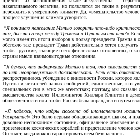
причин их возникновения также искусственна — серьезны
накапливаемого негатива, но появляется он также в резуль
переходить к умеренному климату. Да, «вмешательство челове
процесс улучшения климата ускорится.
“
Я понимаю нежелание Мэтью говорить что-либо критическое
нам, был ли сговор между Трампом и Путиным или нет?
» Есл
могло изменить итоги выборов в пользу президента Трампа в 
обстояло так: президент Трамп действительно хотел получить
чтобы русские, знающие о его финансовых отношениях, о кот
страны имели взаимовыгодные отношения.
“
Я думаю, что информация Мэтью о том, кто «вмешивался» в
но нет неопровержимых доказательств. Если есть доказатель
распространилось убеждение о виновности России, которое яв
Путина и читателей наших сообщений, единственные, кто ув
специальных сил в этих же агентствах; поэтому, мы сказали 
вмешательства коллег Иллюминатов Хиллари Клинтон в демок
общественности или чтобы Россия была оправдана и путем взят
«
Я надеюсь, что кадры сюжета об инопланетном космичес
Раскрытие!
» Это было первым обнадеживающим шагом, и прави
довольно неспокойном состоянии, официальное объявление о 
приземление космических кораблей и представление членов кос
Он знает, когда можно гарантировать всем безопасность.