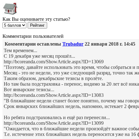
Как Вы оцениваете эту статью?
Комментарии пользователей
Комментарии оставлены
Trubadur
22 января 2018 г. 14:45
Тем временем...
С 19 декабря уже месяц прошёл...
http://bcoreanda.com/ShowArticle.aspx?ID=13069
"Поэтому, давайте использовать это время, чтобы собраться 
Месяц - это не недели, это уже следующий разряд, точно так же
Таким образом, декабрьские тезисы в пролёте.
Но там была подстраховка - перенос, видимо за 20 лет всё ник
Вот январские тезисы...
http://bcoreanda.com/ShowArticle.aspx?ID=13083
"В ближайшие недели станет более понятно, почему мы говор
Срок январских ближайших недель, напомню, истекает 2 февра
Но ребята подстраховались и ещё раз перенесли...
http://bcoreanda.com/ShowArticle.aspx?ID=13099
"Ожидается, что в ближайшие недели произойдёт важное событ
Т.е. истечение этих ближайших недель переносится уже на 16 