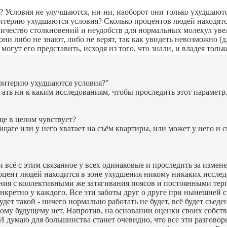
Условия не улучшаются, ни-ни, наоборот они только ухудшаются 
ритерию ухудшаются условия? Сколько процентов людей находятс
оличество столкновений и неудобств для нормальных молекул уве
они либо не знают, либо не верят, так как увидеть невозможно (
 могут его представить, исходя из того, что знали, и владея 
критерию ухудшаются условия?"
ать ни к каким исследованиям, чтобы проследить этот параметр
ще в целом чувствует?
щаге или у него хватает на съём квартиры, или может у него и 
и всё с этим связанное у всех одинаковые и проследить за измен
оцент людей находится в зоне ухудшения никому никаких исследо
ения с коллективными же затягивания поясов и постоянными терп
конкретно у каждого. Все эти заботы друг о друге при нынешней
будет такой - ничего нормально работать не будет, всё будет съ
етлому будущему нет. Напротив, на основании оценки своих соб
 И думаю для большинства станет очевидно, что все эти разгово