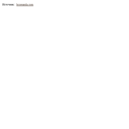
Источник:
bcoreanda.com