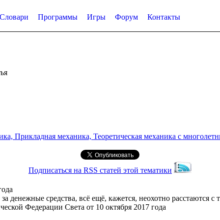
Словари
Программы
Игры
Форум
Контакты
ья
а, Прикладная механика, Теоретическая механика с многолетним
Подписаться на RSS статей этой тематики
года
т за денежные средства, всё ещё, кажется, неохотно расстаются 
ической Федерации Света от 10 октября 2017 года