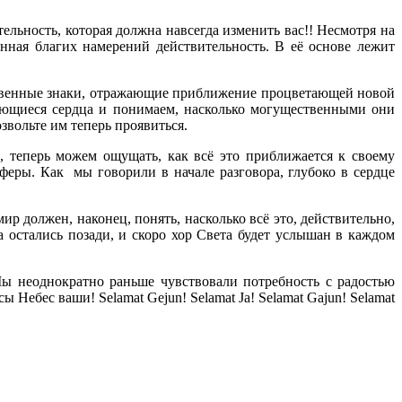
ельность, которая должна навсегда изменить вас!! Несмотря на
енная благих намерений действительность. В её основе лежит
ственные знаки, отражающие приближение процветающей новой
яющиеся сердца и понимаем, насколько могущественными они
звольте им теперь проявиться.
 теперь можем ощущать, как всё это приближается к своему
еры. Как мы говорили в начале разговора, глубоко в сердце
р должен, наконец, понять, насколько всё это, действительно,
 остались позади, и скоро хор Света будет услышан в каждом
Мы неоднократно раньше чувствовали потребность с радостью
 Небес ваши! Selamat Gejun! Selamat Ja! Selamat Gajun! Selamat