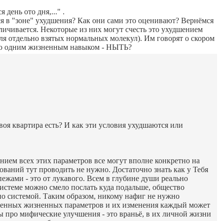
день ото дня,..." .
я в "зоне" ухудшения? Как они сами это оценивают? Вернёмся
личивается. Некоторые из них могут счесть это ухудшением
для отдельно взятых нормальных молекул). Им говорят о скором
только одним жизненным навыком - НЫТЬ?
.
своя квартира есть? И как эти условия ухудшаются или
ением всех этих параметров все могут вполне конкретно на
ваний тут проводить не нужно. Достаточно знать как у Тебя
ежами - это от лукавого. Всем в глубине души реально
 системе можно смело послать куда подальше, общество
едено системой. Таким образом, никому нафиг не нужно
ственных жизненных параметров и их изменения каждый может
ры про мифические улучшения - это враньё, в их личной жизни