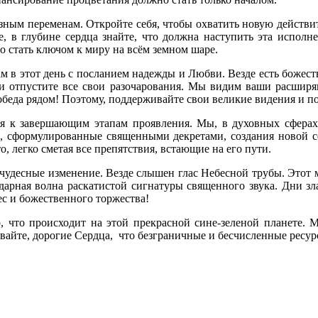
зным переменам. Откройте себя, чтобы охватить новую действит
, в глубине сердца знайте, что должна наступить эта исполн
о стать ключом к миру на всём земном шаре.
 в этот день с посланием надежды и Любви. Везде есть боже
и и отпустите все свои разочарования. Мы видим ваши расшир
обеда рядом! Поэтому, поддерживайте свои великие видения и по
я к завершающим этапам проявления. Мы, в духовных сферах,
, сформулированные священными декретами, создания новой сф
, легко сметая все препятствия, встающие на его пути.
чудесные изменение. Везде слышен глас Небесной трубы. Этот ми
дарная волна раскатистой сигнатуры священного звука. Дни зла
ес и божественного торжества!
о, что происходит на этой прекрасной сине-зеленой планете. 
вайте, дорогие Сердца, что безграничные и бесчисленные ресурсы