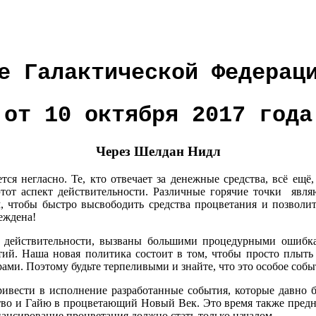
е Галактической Федерац
от 10 октября 2017 года
Через Шелдан Нидл
я негласно. Те, кто отвечает за денежные средства, всё ещё
этот аспект действительности. Различные горячие точки явл
, чтобы быстро высвободить средства процветания и позволи
еждена!
действительности, вызваны большими процедурными ошибкам
ий. Наша новая политика состоит в том, чтобы просто плыть 
рами. Поэтому будьте терпеливыми и знайте, что это особое собы
ивести в исполнение разработанные события, которые давно б
ство и Гайю в процветающий Новый Век. Это время также предн
нсирование процветания должно стать только началом.