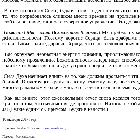
В этом особенном Свете, будьте готовы к действительно серьё
то, что потребовалось слишком много времени на проявление
глобальное новое, мирное и суверенное управление. Это должн
Намасте! Мы – ваши Вознесённые Владыки!
Мы прибыли к вам
действительности. Поэтому, дорогие Сердца, быть храбрым
стали. Также знайте, дорогие Сердца, что ваша великолепная п
Вас окружает необъятная энергия сознания, приближающаяс
небесному проявлению. Божественность теперь ищет способы
знайте, что Божественный Дух усердно продвигается в это место
Сила Духа начинает влиять на то, как должны проявиться эти 
близко! В настоящее время по всему земному шару несётся у
многострадальном уголке земли. Это действительно время чуд
Как вы видите, этот еженедельный отчет снова касался тог
кричать о том, что начинает везде происходить.Никогда не забы
Ja! (Будьте едины с Сириусом! Будьте в Радости!)
10 октября 2017 года
Принято Sheldan Nidle ( сайт
www.paoweb.com
)
Перевод:
bcoreanda.com