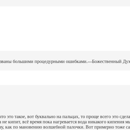
ваны большими процедурными ошибками.---Божественный Дух усе
то это такое, вот буквально на пальцах, то проще всего это сдел
 не кипит, всё время пока нагревается вода никакого кипения м
зу, как по мановению волшебной палочки. Вот примерно тоже са