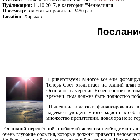
Публикация:
11.10.2017, в категории "Ченнелинги"
Просмотр:
эта статья прочитана 3450 раз
Location:
Харьков
Послани
Приветствуем! Многое всё ещё формируетс
Теперь Свет отодвигает на задний план 
Основное намерение Небес состоит в том
времени, тьма должна быть полностью поб
Нынешние задержки финансирования, в 
надеемся увидеть много радостных событ
множество препятствий, новая эра не за го
Основной нерешённой проблемой является необходимость пр
очень глубокие события, которые должны привести человече
Любовь – великий дар, охватывающий вселенную. Щедрое фина