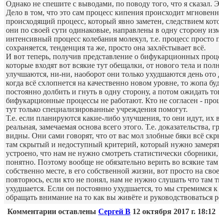
Однако не спешите с выводами, по поводу того, что я сказал. Э
Дело в том, что это сам процесс кипения происходит мгновенно
происходящий процесс, который явно заметен, следствием ко
они по своей сути одинаковые, направлены в одну сторону изме
интенсивный процесс колебания молекул, т.е. процесс просто п
сохраняется, тенденция та же, просто она захлёстывает всё.
И вот теперь, получив представление о бифукарционных проце
которые входят вот всякие тут обещалки, от нового тела и по
улучшаются, ни-ни, наоборот они только ухудшаются день ото 
когда всё схлопнется на качественно новом уровне, то жопа б
постоянно долбить и гнуть в одну сторону, а потом ожидать т
бифукарционные процессы не работают. Кто не согласен - прош
тут только специализированные учреждения помогут.
Т.е. если планируются какие-либо улучшения, то они идут, их 
реальная, замечаемая основа всего этого. Т.е. доказательства
видны. Они сами говорят, что от вас мол злобные бяки всё скр
там скрытый и недоступный критерий, который нужно замерять
устроено, что нам не нужно смотреть статистически сборники
понятно. Поэтому вообще не обязательно верить во всякие там
собственно месте, в его собственной жизни, вот просто на сво
повторюсь, если кто не понял, нам не нужно слушать что там
ухудшается. Если он постоянно ухудшается, то мы стремимся к
обращать внимание на то как вы живёте и руководствоваться роя
Комментарии оставлены
Сергей В
12 октября 2017 г. 18:12