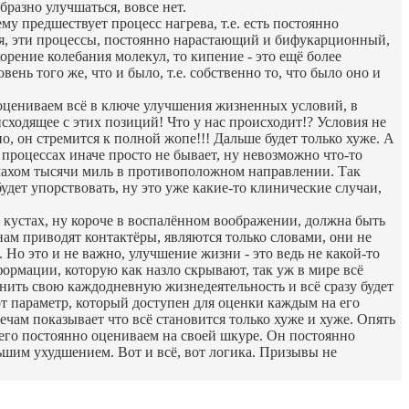
бразно улучшаться, вовсе нет.
му предшествует процесс нагрева, т.е. есть постоянно
ря, эти процессы, постоянно нарастающий и бифукарционный,
орение колебания молекул, то кипение - это ещё более
нь того же, что и было, т.е. собственно то, что было оно и
 оцениваем всё в ключе улучшения жизненных условий, в
сходящее с этих позиций! Что у нас происходит!? Условия не
, он стремится к полной жопе!!! Дальше будет только хуже. А
процессах иначе просто не бывает, ну невозможно что-то
м махом тысячи миль в противоположном направлении. Так
удет упорствовать, ну это уже какие-то клинические случаи,
 в кустах, ну короче в воспалённом воображении, должна быть
 нам приводят контактёры, являются только словами, они не
 Но это и не важно, улучшение жизни - это ведь не какой-то
ормации, которую как назло скрывают, так уж в мире всё
енить свою каждодневную жизнедеятельность и всё сразу будет
от параметр, который доступен для оценки каждым на его
речам показывает что всё становится только хуже и хуже. Опять
 его постоянно оцениваем на своей шкуре. Он постоянно
льшим ухудшением. Вот и всё, вот логика. Призывы не