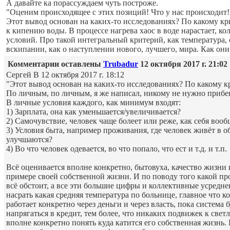
А давайте ка порассуждаем чуть построже.
"Оценим происходящее с этих позиций! Что у нас происходит!? 
Этот вывод основан на каких-то исследованиях? По какому к
к кипению воды. В процессе нагрева хаос в воде нарастает, к
условий. Про такой интегральный критерий, как температура, 
вскипании, как о наступлении нового, лучшего, мира. Как они
Комментарии оставлены
Trubadur
12 октября 2017 г. 21:02
Сергей В 12 октября 2017 г. 18:12
"Этот вывод основан на каких-то исследованиях? По какому 
По личным, по личным, я же написал, никому не нужно прибег
В личные условия каждого, как минимум входят:
1) Зарплата, она как уменьшается/увеличивается?
2) Самочувствие, человек чаще болеет или реже, как себя вооб
3) Условия быта, например проживания, где человек живёт в об
улучшаются?
4) Во что человек одевается, во что попало, что ест и т.д. и т.п.
Всё оценивается вполне конкретно, бытовуха, качество жизни 
примере своей собственной жизни. И по поводу того какой пр
всё обстоит, а все эти большие цифры и коллективные усредн
насрать какая средняя температура по больнице, главное что 
работает конкретно через деньги и через власть, пока система 
напрягаться в кредит, тем более, что никаких подвижек к св
вполне конкретно понять куда катится его собственная жизнь.