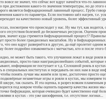
то вовсе не значит, что сейчас вот вдруг начнётся что-то лавиноо
 при достижении какого-то значения температуры, но до этого е
торого является бифукарционный лавинный процесс. Грубо гово
нения какого-то параметра. Если постоянно шёл нагрев, т.е. уск
ереходит на качественно новый уровень, более эффективный урове
ссах, посмотрим что происходит у нас. Ну мы тут, как водится,
лного отсутствия болезней до бесконечных ресурсов. Оценим прои
дня, значит куда стремится бифукарционный процесс!? Правильно
удет просто более грандиозных масштабов. Ну в бифукарционных 
ого, что оно вдруг развернётся в другую, да ещё пролетит одни
у более подробно ознакомиться с матчастью, кто и после этого б
видно, не может быть такого, что улучшения лежат в виде рояля
, грандиозных, просто-таки наиграндиознейших событий, которые
ывают, информация не поступает и т.д. Сплошной рояль в кустах.
 в специальных институтах и передавать он них нам в виде инф
, чтобы понять лучше мы живём или хуже, достаточно просто оц
 подковёрные незаметные игры и рояли в кустах, мы измеряем т
ей шкуре, так сказать. И эта оценка, в разрез всяким пламенным 
 творится под ковром чтобы оценить параметр качества жизни мы
 точке бифуркации, которая очевидно будет качественно ещё бо
лями в кустах - это уже шизофрения, т.е. отсутствие логики...