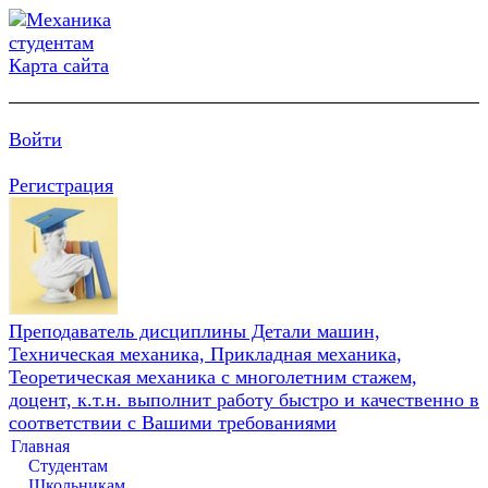
Карта сайта
Войти
Регистрация
Преподаватель дисциплины Детали машин,
Техническая механика, Прикладная механика,
Теоретическая механика с многолетним стажем,
доцент, к.т.н. выполнит работу быстро и качественно в
соответствии с Вашими требованиями
Главная
Студентам
Школьникам