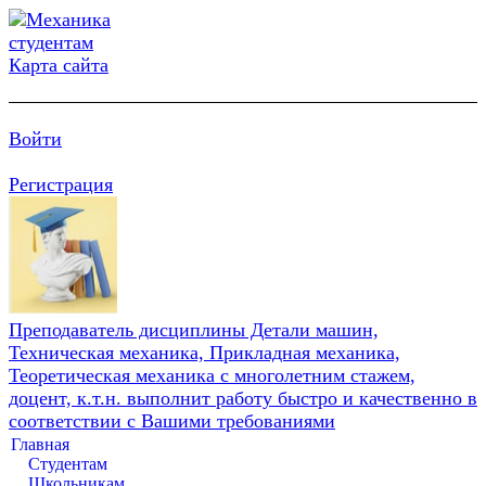
Карта сайта
Войти
Регистрация
Преподаватель дисциплины Детали машин,
Техническая механика, Прикладная механика,
Теоретическая механика с многолетним стажем,
доцент, к.т.н. выполнит работу быстро и качественно в
соответствии с Вашими требованиями
Главная
Студентам
Школьникам