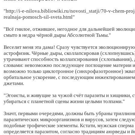
"http://i-e-nilova.bibliowiki.ru/novosti_statji/70-v-chem-pro
realnaja-pomosch-sil-sveta.html"
"Всё гнилое, отжившее, негодное для дальнейшей эволюци
смыто в недра чёрной дыры Абсолютной Тьмы."
Веселит меня эта дама! Сразу чувствуется эволюциониру
астрофизик. Чёрные дыры, сколлапсировав (схлопнувшись)
утрачивают способность коллапсирования (схлопывания),
словами: невозможно последующее поглощение материи и
возможно только циклотронное (синхрофазотронное) эква
орбитальное ускорение, с последующим инжектирование
джетами.
"Эгоисты, и живущие за чужой счёт паразиты и хищники, с
убираться с планетной сцены жизни целыми толпами."
Значт, первыми очередями, должны быть убраны триллион
паразитических микроорганизмов и вирусов, затем следу
подобные трофические элементы. Кстати, мужская сперма
определяется паразитом, согласно традициям аюрведы и й