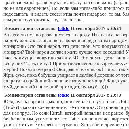
красивая жопа, развёрнутая в анфас, или своя жопа (стра
но не для европейцев) Но, если вам когда-либо пришлось г
недосыпать, и видеть слёзы отца почти пидараса, то вы, бл
самую плохую жизнь... ну, как-то так..
Комментарии оставлены
totkto
11 сентября 2017 г. 20:24
А всего-то нужно развернуться к народу. Из анфаса развер
народу жопы к вставанию на колени перед своим народом. 
монархии? Это твой народ, это дети твои. Что подумают с
монархи? Твой народ должен жить лучше чем соседний! У
власть-имущие живут по закону 3D. Это дома - дети - деньг
всё у них? Там, не тут! Приблизился сейчас к кормушке, ж
мерой! Позади очередь! Они дышат в затылок! Пирог так м
Жри, сука, пока бабушка умирает в далёкой деревне от того
сократили в районной клинике скорую помощь! Жри, сука,
жуй, день твой последний приходит, буржуй...))))
Комментарии оставлены
totkto
11 сентября 2017 г. 20:48
Юля, пусть евреи отдыхают, они сейчас получат своё. Лоб
(Тибет) сказал своё видение в 10-ти книгах. Это очень по
для нас труд. Но если Китай, который напал на нас ранее, 
бесбашенным, угомонился, то Тибет он попытался вырезат
уничтожить все их святые термины. Хоть они и древние ( н