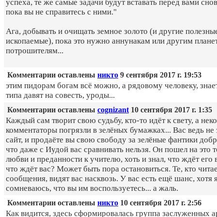
успеха, те же самые задачи будут вставать перед вами снов
пока вы не справитесь с ними."
Ага, добывать и очищать земное золото (и другие полезны
ископаемые), пока это нужно аннунакам или другим план
потрошителям...
Комментарии оставлены
никто
9 сентября 2017 г. 19:53
этим пидорам богам всё можно, а рядовому человеку, знае
типа давят на совесть, уроды...
Комментарии оставлены
cognizant
10 сентября 2017 г. 1:35
Каждый сам творит свою судьбу, кто-то идёт к свету, а нек
комментаторы погрязли в зелёных бумажках... Вас ведь не 
сайт, и продаёте вы свою свободу за зелёные фантики добр
что даже с Иудой вас сравнивать нельзя. Он пошел на это т
любви и преданности к учителю, хоть и знал, что ждёт его 
что ждёт вас? Может быть пора остановиться. Те, кто читае
сообщения, видят вас насквозь. У вас есть ещё шанс, хотя 
сомневаюсь, что вы им воспользуетесь... а жаль.
Комментарии оставлены
никто
10 сентября 2017 г. 2:56
Как видится, здесь сформировалась группа заслуженных а