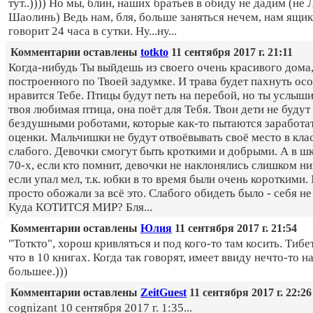
тут..)))) Но мы, блин, наших братьев в обиду не дадим (не 
Шаолинь) Ведь нам, бля, больше заняться нечем, нам ящик
говорит 24 часа в сутки. Ну...ну...
Комментарии оставлены
totkto
11 сентября 2017 г. 21:11
Когда-нибудь Ты выйдешь из своего очень красивого дома
построенного по Твоей задумке. И трава будет пахнуть осо
нравится Тебе. Птицы будут петь на перебой, но ты услыши
твоя любимая птица, она поёт для Тебя. Твои дети не будут
бездушными роботами, которые как-то пытаются заработа
оценки. Мальчишки не будут отвоёвывать своё место в кла
слабого. Девочки смогут быть кроткими и добрыми. А в ш
70-х, если кто помнит, девочки не наклонялись слишком ни
если упал мел, т.к. юбки в то время были очень короткими.
просто обожали за всё это. Слабого обидеть было - себя не
Куда КОТИТСЯ МИР? Бля...
Комментарии оставлены
Юлия
11 сентября 2017 г. 21:54
"Тоткто", хорош кривляться и под кого-то там косить. Тибет-
что в 10 книгах. Когда так говорят, имеет ввиду нечто-то 
большее.)))
Комментарии оставлены
ZeitGuest
11 сентября 2017 г. 22:26
cognizant 10 сентября 2017 г. 1:35...