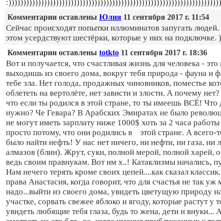
:)))))))))))))))))))))))))))))))))))))))))))))))))))))))))))))))))))))))
Комментарии оставлены
Юлия
11 сентября 2017 г. 11:54
Сейчас происходят попытки иллюминатов запугать людей.
этом усердствуют шестёрки, которые у них на подключке. )
Комментарии оставлены
totkto
11 сентября 2017 г. 18:36
Вот и получается, что счастливая жизнь для человека - это 
выходишь из своего дома, вокруг тебя природа - фауна и фл
тебе зла. Нет голода, продажных чиновников, поместье к
облететь на вертолёте, нет зависти и злости. А почему нет?
что если ты родился в этой стране, то ты имеешь ВСЁ! Что 
нужно? Че Гевара? В Арабских Эмиратах не было революц
не могут иметь зарплату ниже 1000$ хоть за 2 часа работы
просто потому, что они родились в этой стране. А всего-
было найти нефть! У нас нет ничего, ни нефти, ни газа, ни л
алмазов (блин). Жрут, суки, полной мерой, полной харей, о
ведь своим правнукам. Вот им х..! Катаклизмы начались, пу
Нам нечего терять кроме своих цепей....как сказал классик.
права Анастасия, когда говорит, что для счастья не так уж
надо...выйти из своего дома, увидеть цветущую природу н
участке, сорвать свежее яблоко и ягоду, которые растут у т
увидеть любящие тебя глаза, будь то жена, дети и внуки... 