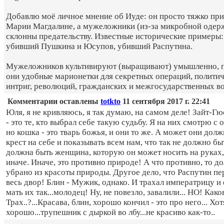
Добавлю моё личное мнение об Иуде: он просто тяжко при
Марии Магдалине, а мужеложники (из-за микробной одер
склонны предательству. Известные исторические примеры:
убивший Пушкина и Юсупов, убивший Распутина.
Мужеложников культивируют (выращивают) умышленно, 
они удобные марионетки для секретных операций, полити
интриг, революций, гражданских и межгосударственных во
Комментарии оставлены
totkto
11 сентября 2017 г. 22:41
Юля, я не кривляюсь, я так думаю, на самом деле! Зайт-Гю
- это те, кто выбрал себе такую судьбу. Я на них смотрю с
но кошка - это тварь божья, и они то же. А может они дол
крест на себе и показывать всем нам, что так не должно б
должна быть женщина, которую он может носить на руках,
иначе. Иначе, это противно природе! А что противно, то д
убрано из красоты природы. Другое дело, что Распутин пе
весь двор! Блин - Мужик, однако. И трахал императрицу и
мать их так...молодец! Ну, не повезло, завалили... НО! Како
Трах..?...Красава, блин, хорошо кончил - это про него... Хо
хорошо...трупешник с дыркой во лбу...не красиво как-то..