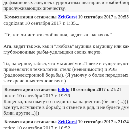
дофаминовых ловушек суррогатных аватаров и зомби-био
прислуживающих жречеству.
Комментарии оставлены
ZeitGuest
10 сентября 2017 г. 20:55
cognizant 10 сентября 2017 г. 1:35...
"Те, кто читает эти сообщения, видят вас насквозь."
Ага, видят так же, как и "любовь" мужика к мужику или ка
глубоководные рыбы-удильщики своих жертв.
Ты, наверное, забыл, что мы живём в 21 веке и существуют
применяются технологии: стелс (невидимости) и РЭБ
(радиоэлектронной борьбы). (Я умолчу о более передовых
засекреченных технологиях.)
Комментарии оставлены
totkto
10 сентября 2017 г. 21:21
никто 10 сентября 2017 г. 19:39
Кащенко, там плачут от недостатка пациентов (бизнес)...))
все тут, вступайте в борьбу, и станете в ряд, и не будете дум
блин, другие...)))
Комментарии оставлены
ZeitGuest
10 сентября 2017 г. 21:24
totkto 10 сентября 2017 г. 18:52...