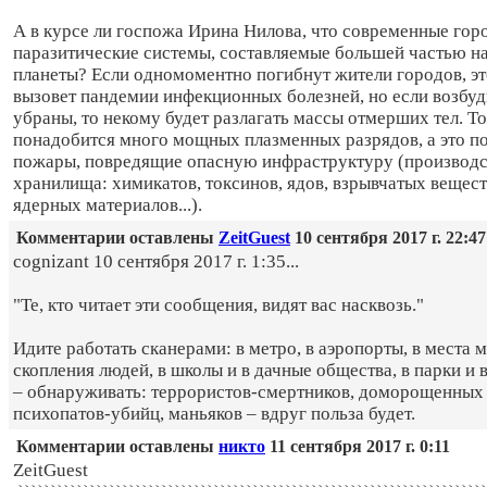
А в курсе ли госпожа Ирина Нилова, что современные гор
паразитические системы, составляемые большей частью н
планеты? Если одномоментно погибнут жители городов, э
вызовет пандемии инфекционных болезней, но если возбуд
убраны, то некому будет разлагать массы отмерших тел. То
понадобится много мощных плазменных разрядов, а это п
пожары, повредящие опасную инфраструктуру (производс
хранилища: химикатов, токсинов, ядов, взрывчатых вещест
ядерных материалов...).
Комментарии оставлены
ZeitGuest
10 сентября 2017 г. 22:47
cognizant 10 сентября 2017 г. 1:35...
"Те, кто читает эти сообщения, видят вас насквозь."
Идите работать сканерами: в метро, в аэропорты, в места 
скопления людей, в школы и в дачные общества, в парки и 
– обнаруживать: террористов-смертников, доморощенных 
психопатов-убийц, маньяков – вдруг польза будет.
Комментарии оставлены
никто
11 сентября 2017 г. 0:11
ZeitGuest