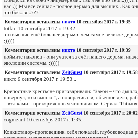
Обиделся на слово - лицемерный.. Так я не про Тебя..))), я 
нас..)) Мы все сейчас - полное дерьмо для высших.. Как он
это бля...во..???
Комментарии оставлены
никто
10 сентября 2017 г. 19:35
totkto 10 сентября 2017 г. 19:32
эти высшие ещё большее дерьмо, чем самое великое дерьмо 
:)))))
Комментарии оставлены
никто
10 сентября 2017 г. 19:39
поймите наконец - они учатся за счёт нашего дерьма. инач
эвoлюции системы. :)))))
Комментарии оставлены
ZeitGuest
10 сентября 2017 г. 19:58
никто 9 сентября 2017 г. 19:53...
Крепостные крестьяне приговаривали: "Закон – что дышло,
повернул, то и вышло.", а поворачивали, обычное дело, ра
– взятками – прикормленным чиновникам. Сериал "Рабыня 
Комментарии оставлены
ZeitGuest
10 сентября 2017 г. 20:02
cognizant 10 сентября 2017 г. 1:35...
Конкистадор-проповедник, себя пожалей, глубоководная р