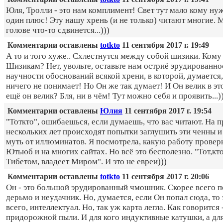
Юля, Тролли - это нам комплимент! Свет тут мало кому нуж
один плюс! Эту нашу хрень (и не только) читают многие. 
голове что-то сдвинется...)))
Комментарии оставлены
totkto
11 сентября 2017 г. 19:49
А то и того хуже.. Схлестнутся между собой шизики. Ком
Шизикам? Нет, увольте, оставьте нам остриё эрудированно
научности обоснований всякой хрени, в которой, думается,
ничего не понимает! Но Он же так думает! И Он велик в эт
ещё он велик? Бля, ни в чём! Тут можно себя и проявить...)
Комментарии оставлены
Юлия
11 сентября 2017 г. 19:54
"Тоткто", ошибаешься, если думаешь, что вас читают. На 
нескольких лет происходят попытки заглушить эти ченны и
муть от иллюминатов. Я посмотрела, какую работу провер
Ютьюб и на многих сайтах. Но всё это бесполезно. "Тот,кт
Тибетом, владеет Миром". И это не евреи)))
Комментарии оставлены
totkto
11 сентября 2017 г. 20:06
Он - это большой эрудированный чмошник. Скорее всего 
дерьмо и неудачник. Но, думается, если Он попал сюда, то 
всего, интеллектуал. Но, так уж карта легла. Как говорится 
придорожной пыли. И для кого индуктивные катушки, а для