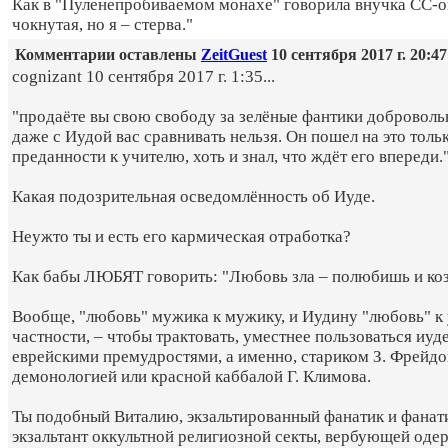
Как в "Пуленепробиваемом монахе" говорила внучка СС-ов
чокнутая, но я – стерва."
Комментарии оставлены
ZeitGuest
10 сентября 2017 г. 20:47
cognizant 10 сентября 2017 г. 1:35...
"продаёте вы свою свободу за зелёные фантики добровольн
даже с Иудой вас сравнивать нельзя. Он пошел на это толь
преданности к учителю, хоть и знал, что ждёт его впереди.
Какая подозрительная осведомлённость об Иуде.
Неужто ты и есть его кармическая отработка?
Как бабы ЛЮБЯТ говорить: "Любовь зла – полюбишь и коз
Вообще, "любовь" мужика к мужику, и Иудину "любовь" к 
частности, – чтобы трактовать, уместнее пользоваться иуд
еврейскими премудростями, а именно, стариком З. Фрейдо
демонологией или красной каббалой Г. Климова.
Ты подобный Виталию, экзальтированный фанатик и фана
экзальтант оккультной религиозной секты, вербующей од