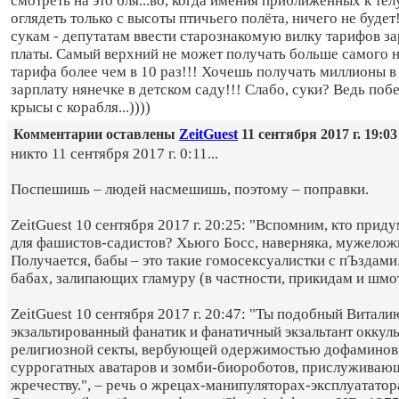
смотреть на это бля...во, когда имения приближенных к тел
оглядеть только с высоты птичьего полёта, ничего не буде
сукам - депутатам ввести старознакомую вилку тарифов з
платы. Самый верхний не может получать больше самого 
тарифа более чем в 10 раз!!! Хочешь получать миллионы в
зарплату нянечке в детском саду!!! Слабо, суки? Ведь поб
крысы с корабля...))))
Комментарии оставлены
ZeitGuest
11 сентября 2017 г. 19:03
никто 11 сентября 2017 г. 0:11...
Поспешишь – людей насмешишь, поэтому – поправки.
ZeitGuest 10 сентября 2017 г. 20:25: "Вспомним, кто прид
для фашистов-садистов? Хьюго Босс, наверняка, мужелож
Получается, бабы – это такие гомосексуалистки с пЪздами.
бабах, залипающих гламуру (в частности, прикидам и шмо
ZeitGuest 10 сентября 2017 г. 20:47: "Ты подобный Витали
экзальтированный фанатик и фанатичный экзальтант оккул
религиозной секты, вербующей одержимостью дофаминов
суррогатных аватаров и зомби-биороботов, прислуживаю
жречеству.", – речь о жрецах-манипуляторах-эксплуататор