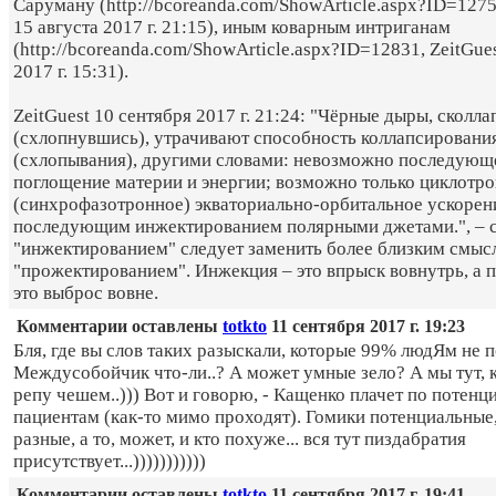
Саруману (http://bcoreanda.com/ShowArticle.aspx?ID=1275
15 августа 2017 г. 21:15), иным коварным интриганам
(http://bcoreanda.com/ShowArticle.aspx?ID=12831, ZeitGue
2017 г. 15:31).
ZeitGuest 10 сентября 2017 г. 21:24: "Чёрные дыры, сколл
(схлопнувшись), утрачивают способность коллапсировани
(схлопывания), другими словами: невозможно последующ
поглощение материи и энергии; возможно только циклотр
(синхрофазотронное) экваториально-орбитальное ускорени
последующим инжектированием полярными джетами.", – 
"инжектированием" следует заменить более близким смыс
"прожектированием". Инжекция – это впрыск вовнутрь, а 
это выброс вовне.
Комментарии оставлены
totkto
11 сентября 2017 г. 19:23
Бля, где вы слов таких разыскали, которые 99% людЯм не п
Междусобойчик что-ли..? А может умные зело? А мы тут, к
репу чешем..))) Вот и говорю, - Кащенко плачет по потен
пациентам (как-то мимо проходят). Гомики потенциальны
разные, а то, может, и кто похуже... вся тут пиздабратия
присутствует...)))))))))))
Комментарии оставлены
totkto
11 сентября 2017 г. 19:41