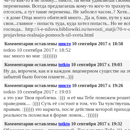
Чё-то как-то я не пойму... Никто, ты меня удивляешь своим
переменами. Всегда предлагаешь кому-то кого-то трахнуть
отсосать, а тут такие перемены.. Не заболел часом..? Хотя..
- в доме Отца моего обителей много.. Да и, блин, пути у к
свои...главное - попасть туда, куда хотел попасть.. Но не вс
господа.. http://i-e-nilova.bibliowiki.ru/novosti_statji/70-v
projavlena-realnaja-pomosch-sil-sveta.html
Комментарии оставлены
никто
10 сентября 2017 г. 18:58
totkto 10 сентября 2017 г. 18:52
нас много во мне :))))))))
Комментарии оставлены
totkto
10 сентября 2017 г. 19:03
Ну да, впрочем, как и в каждом лицемерном существе на э
забытой было богом планете...)))
Комментарии оставлены
никто
10 сентября 2017 г. 19:26
totkto 10 сентября 2017 г. 19:03
а это уже Твоя проблема. :))) и её мы Тебе поможем решит
прaведник.... :)))) Суть её состоит в том, что Ты чувствуеш
правым. :)))))) это наркота, после действия которой приход
реальность похмелья в форме ломок... :))))))
Комментарии оставлены
totkto
10 сентября 2017 г. 19:32