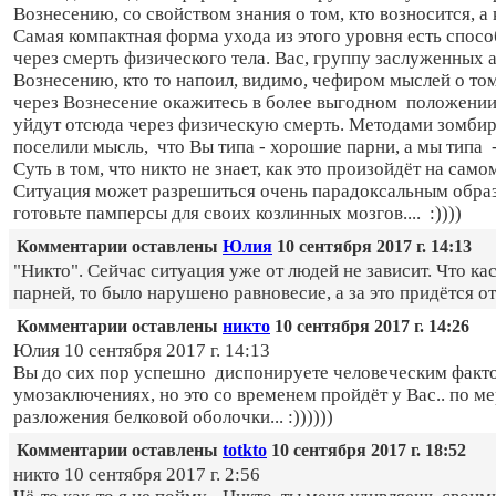
Вознесению, со свойством знания о том, кто возносится, а к
Самая компактная форма ухода из этого уровня есть спосо
через смерть физического тела. Вас, группу заслуженных 
Вознесению, кто то напоил, видимо, чефиром мыслей о том
через Вознесение окажитесь в более выгодном положении, 
уйдут отсюда через физическую смерть. Методами зомбир
поселили мысль, что Вы типа - хорошие парни, а мы типа -
Суть в том, что никто не знает, как это произойдёт на само
Ситуация может разрешиться очень парадоксальным обра
готовьте памперсы для своих козлинных мозгов.... :))))
Комментарии оставлены
Юлия
10 сентября 2017 г. 14:13
"Никто". Сейчас ситуация уже от людей не зависит. Что ка
парней, то было нарушено равновесие, а за это придётся от
Комментарии оставлены
никто
10 сентября 2017 г. 14:26
Юлия 10 сентября 2017 г. 14:13
Вы до сих пор успешно диспонируете человеческим факт
умозаключениях, но это со временем пройдёт у Вас.. по м
разложения белковой оболочки... :))))))
Комментарии оставлены
totkto
10 сентября 2017 г. 18:52
никто 10 сентября 2017 г. 2:56