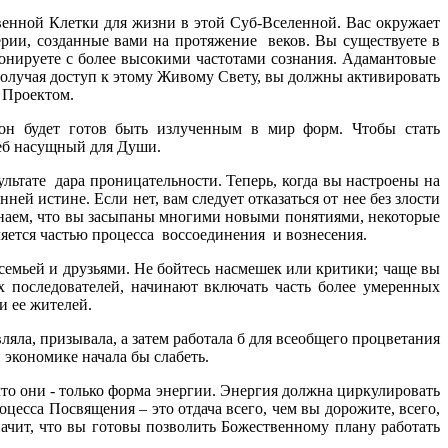
нной Клетки для жизни в этой Суб-Вселенной. Вас окружает
рии, созданные вами на протяжение веков. Вы существуете в
зонируете с более высокими частотами сознания. Адамантовые
лучая доступ к этому Живому Свету, вы должны активировать
 Проектом.
он будет готов быть излученным в мир форм. Чтобы стать
леб насущный для Души.
льтате дара проницательности. Теперь, когда вы настроены на
ей истине. Если нет, вам следует отказаться от нее без злости
знаем, что вы засыпаны многими новыми понятиями, некоторые
ляется частью процесса воссоединения и вознесения.
семьей и друзьями. Не бойтесь насмешек или критики; чаще вы
х последователей, начинают включать часть более умеренных
и ее жителей.
яла, призывала, а затем работала б для всеобщего процветания
 экономике начала бы слабеть.
 что они - только форма энергии. Энергия должна циркулировать
роцесса Посвящения – это отдача всего, чем вы дорожите, всего,
начит, что вы готовы позволить Божественному плану работать