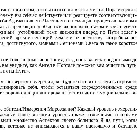
оминаний о том, что вы испытали в этой жизни. Пора исцелить
почему вы сейчас действуете или реагируете соответствующим
е себя Адамантовыми Частицами с помощью процессов, которым
ать / превращать любые искажения вашей ауры и физического
тепенный устойчивый темп движения вперед по Пути ведет к
ений, драм и сенсаций. Земле и человечеству потребовалось
а, достигнутого, земными Легионами Света за такое короткое
акие болезненные испытания, когда оставались преданными до
 вы увидите, как Ангел в Портале поможет вам очистить путь.
вия на Пути».
ем четвертом измерении, вы будете готовы включить огромное
инировать себя, чтобы оставаться сосредоточенными среди
ете хорошо дисциплинированы ментально и эмоционально, вы
ные обители/Измерения Мироздания? Каждый уровень измерения
 каждый более высокий уровень также различными способами
авили множество Аспектов своего большого Я на пути, когда
ещи, которые не вписываются в вашу настоящую и будущую