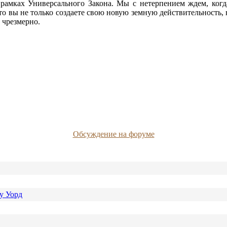
амках Универсального Закона. Мы с нетерпением ждем, ког
о вы не только создаете свою новую земную действительность,
 чрезмерно.
Обсуждение на форуме
у Уорд