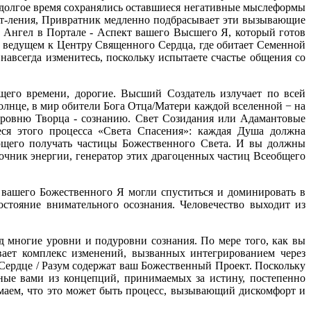
 долгое время сохранялись оставшиеся негативные мыслеформы
ет-ления, Привратник медленно подбрасывает эти вызывающие
 Ангел в Портале - Аспект вашего Высшего Я, который готов
, ведущем к Центру Священного Сердца, где обитает Семенной
авсегда изменитесь, поскольку испытаете счастье общения со
щего времени, дорогие. Высший Создатель излучает по всей
лнце, в мир обители Бога Отца/Матери каждой вселенной − на
ровню Творца - сознанию. Свет Созидания или Адамантовые
еся этого процесса «Света Спасения»: каждая Душа должна
яющего получать частицы Божественного Света. И вы должны
чник энергии, генератор этих драгоценных частиц Всеобщего
вашего Божественного Я могли спуститься и доминировать в
стояние внимательного осознания. Человечество выходит из
.
д многие уровни и подуровни сознания. По мере того, как вы
вает комплекс изменений, вызванных интегрированием через
Сердце / Разум содержат ваш Божественный Проект. Поскольку
нные вами из концепций, принимаемых за истину, постепенно
маем, что это может быть процесс, вызывающий дискомфорт и