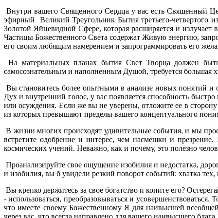
Внутри вашего Священного Сердца у вас есть Священный Це
эфирный Великий Треугольник Бытия третьего-четвертого из
Золотой Яйцевидной Сфере, которая расширяется и излучает 
Частицы Божественного Света содержат Живую энергию, запр
его своим любящим намерением и запрограммировать его жел
На материальных планах бытия Свет Творца должен быть 
самосознательным и наполненным Душой, требуется большая х
Вы становитесь более опытными в анализе новых понятий и об
Дух и внутренний голос, у вас появляется способность быстро 
или осуждения. Если же вы не уверены, отложите ее в сторо
из которых превышают пределы вашего концептуального понима
В жизни многих происходят удивительные события, и мы проси
встретите одобрение и интерес, чем насмешки и презрение.
космических учений. Неважно, как и почему, это полезно челов
Проанализируйте свое ощущение изобилия и недостатка, дороги
и изобилия, вы б увидели резкий поворот событий: хватка тех,
Вы крепко держитесь за свое богатство и копите его? Остерега
- использоваться, преобразовываться и усовершенствоваться. То
что имеете своему Божественному Я для наивысшей всеобщей п
через вас, что всегда направлено для вашего наивысшего блага, 