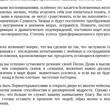
ными воспоминаниями, особенно это касается болезненных восп
прошлых жизнях, чтобы исцелить себя или попытаться понять, 
ые вами в прошлом, не могут существовать, если вы наполняет
вершенную Сущность Творца и будут постепенно преобразовыв
 во внутреннем и внешнем мирах, исправятся. Помните, пос
рмации и драматических подтверждений, постоянно ищет волн
 несовершенства. Степень успеха трансформационного прогресс
их возникает вопрос, что вы сделали не так, что заслужили т
алкиваясь с последними испытаниями с любовью и состраданием,
агословения, вдохновляющие вас преодолеть остающиеся препятст
гда вы успешно установите резонанс своей Песни Души в высш
чем совершить скачок в сознании, жизненно важно дисципл
явления в мире форм значительно усилятся, и если вы не буд
ас назад в более плотные частотные паттерны.
вы быть Первооткрывателями и открыть двери во многие небес
многим новым способностям и расширенной мудрости. Однако
ого, что больше не служит вашему наивысшему благу. Вы ост
 готовы оставить в прошлом тех людей, образ жизни и в
ения.