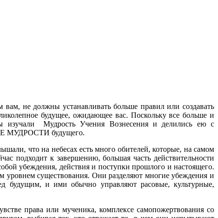
 вам, не должны устанавливать больше правил или создавать
ликолепное будущее, ожидающее вас. Поскольку все больше и
вы изучали Мудрость Учения Вознесения и делились ею с
НИЕ МУДРОСТИ будущего.
ышали, что на небесах есть много обителей, которые, на самом
йчас подходит к завершению, большая часть действительности
 собой убеждения, действия и поступки прошлого и настоящего.
ым уровнем существования. Они разделяют многие убеждения и
ед будущим, и ими обычно управляют расовые, культурные,
увстве права или мученика, комплексе самопожертвования со