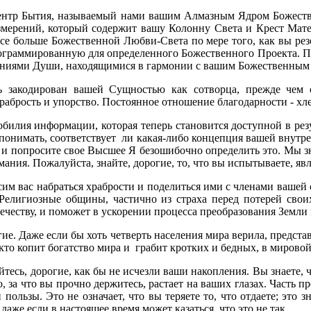
нтр Бытия, называемый нами вашим Алмазным Ядром Божестве
мерений, который содержит вашу Колонну Света и Крест Мате
все больше Божественной Любви-Света по мере того, как вы ре
ограммированную для определенного Божественного Проекта. По
аниями Души, находящимися в гармонии с вашим Божественным
закодирован вашей Сущностью как сотворца, прежде чем 
рабрость и упорство. Постоянное отношение благодарности - х
илия информации, которая теперь становится доступной в резу
понимать, соответствует ли какая-либо концепция вашей внутренн
ну и попросите свое Высшее Я безошибочно определить это. Мы 
ния. Пожалуйста, знайте, дорогие, то, что вы испытываете, яв
м вас набраться храбрости и поделиться ими с членами вашей 
 Религиозные общины, частично из страха перед потерей свои
ечеству, и поможет в ускорении процесса преобразования Земли 
е. Даже если бы хоть четверть населения мира верила, представл
 кто копит богатство мира и грабит кротких и бедных, в мировой
йтесь, дорогие, как бы не исчезли ваши накопления. Вы знаете,
, за что вы прочно держитесь, растает на ваших глазах. Часть п
ользы. Это не означает, что вы теряете то, что отдаете; это з
даже если в настоящее время может казаться, что это не так.