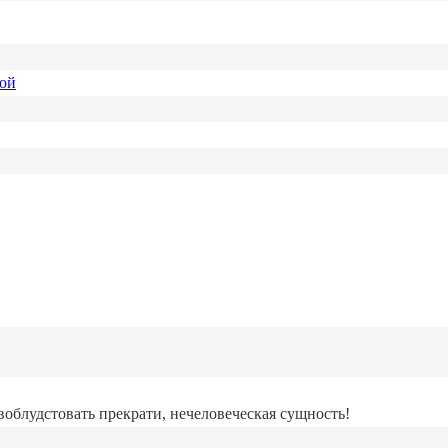
ной
воблудстовать прекрати, нечеловеческая сущность!