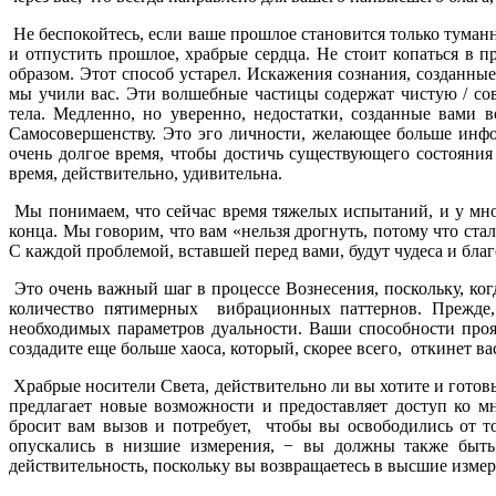
Не беспокойтесь, если ваше прошлое становится только туман
и отпустить прошлое, храбрые сердца. Не стоит копаться в 
образом. Этот способ устарел. Искажения сознания, созданн
мы учили вас. Эти волшебные частицы содержат чистую / со
тела. Медленно, но уверенно, недостатки, созданные вами
Самосовершенству. Это эго личности, желающее больше инфо
очень долгое время, чтобы достичь существующего состояния
время, действительно, удивительна.
Мы понимаем, что сейчас время тяжелых испытаний, и у мног
конца. Мы говорим, что вам «нельзя дрогнуть, потому что ст
С каждой проблемой, вставшей перед вами, будут чудеса и бл
Это очень важный шаг в процессе Вознесения, поскольку, ко
количество пятимерных вибрационных паттернов. Прежде, 
необходимых параметров дуальности. Ваши способности про
создадите еще больше хаоса, который, скорее всего, откинет в
Храбрые носители Света, действительно ли вы хотите и гото
предлагает новые возможности и предоставляет доступ ко 
бросит вам вызов и потребует, чтобы вы освободились от т
опускались в низшие измерения, − вы должны также быть
действительность, поскольку вы возвращаетесь в высшие измер