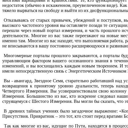
многими вариациями и крайностями. Те, кто функционирует в
недостаток (обычно в искаженном, преувеличенном виде). Как 
тяжело вырваться на свободу и выйти из их дисфункциональн
Отказываясь от старых привычек, убеждений и поступков, вы
высокого частотного уровня вы оставляете позади те ситуаци
перешли через новый портал измерения, и часть прошлого ис
деятельности. Многие из вас также переезжают на новые мест
именно там. Многие из вас находят, что выполняемая работа, 
не вписываются в вашу постоянно расширяющуюся и развиваю
Многомерные порталы прошлого закрываются, а порталы буду
управляющим фактором вашего осознанного знания в течение
изменений, и вы восхищались каждым новым творением. И то
имели непосредственную связь с Энергетическим Источником
Вы - авангард, Звездное Семя, старательно работавший над у
возвращения к принятому уровню дуальности, теперь наход
Четвертого Измерения. Вы усовершенствовали свою колонну 
Измерения. Большинство из вас, кто искренне следовал наши
струящемуся с Шестого Измерения. Вы могли бы сказать, что э
В древних тайных учениях было загадочное выражение: «Когд
Присутствия. Привратник – это тот, кто стоит перед вратами 
Так как многие из вас, идущие по Пути, находятся в процес