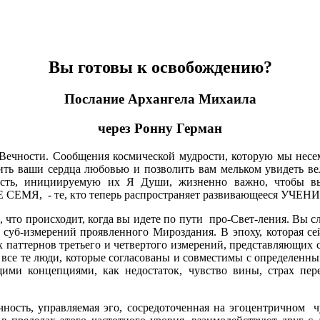
Вы готовы к освобождению?
Послание Архангела Михаила
через Ронну Герман
Вечности. Сообщения космической мудрости, которую мы несем
ть ваши сердца любовью и позволить вам мельком увидеть ве
ность, инициируемую их Я Души, жизненно важно, чтобы 
СЕМЯ, - те, кто теперь распространяет развивающееся УЧЕ
 что происходит, когда вы идете по пути про-Свет-ления. Вы сл
 суб-измерений проявленного Мироздания. В эпоху, которая се
ых паттернов третьего и четвертого измерений, представляющих
 все те люди, которые согласованы и совместимы с определенн
ими концепциями, как недостаток, чувство вины, страх пер
чность, управляемая эго, сосредоточенная на эгоцентричном ч