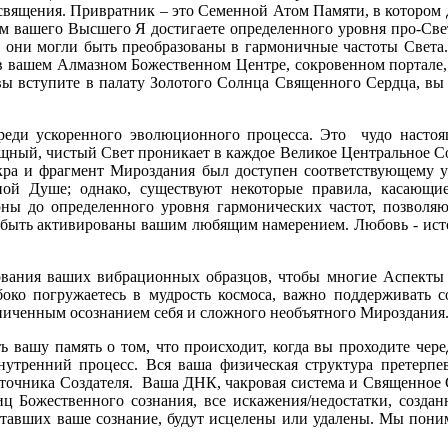
священия. Привратник – это Семенной Атом Памяти, в котором
вом вашего Высшего Я достигаете определенного уровня про-Св
ы они могли быть преобразованы в гармоничные частоты Света.
 в вашем Алмазном Божественном Центре, сокровенном портале
ы вступите в палату Золотого Солнца Священного Сердца, вы н
реди ускоренного эволюционного процесса. Это чудо настоя
ный, чистый Свет проникает в каждое Великое Центральное Со
ра и фрагмент Мироздания был доступен соответствующему у
ной Душе; однако, существуют некоторые правила, касающи
рны до определенного уровня гармонических частот, позвол
ы быть активированы вашим любящим намерением. Любовь - исто
ования ваших вибрационных образцов, чтобы многие Аспекты 
око погружаетесь в мудрость космоса, важно поддерживать со
раниченным осознанием себя и сложного необъятного Мироздания
ь вашу память о том, что происходит, когда вы проходите чере
внутренний процесс. Вся ваша физическая структура претерпе
точника Создателя. Ваша ДНК, чакровая система и Священное 
ц Божественного сознания, все искажения/недостатки, созда
тавших ваше сознание, будут исцелены или удалены. Мы пони