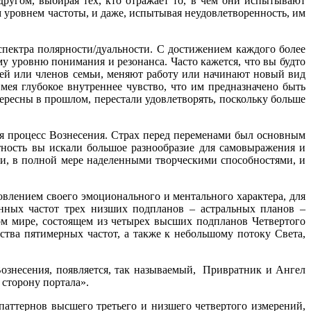
другом, выбирая тех, кто отражает то, в чем они испытывают
м уровнем частоты, и даже, испытывая неудовлетворенность, им
спектра полярности/дуальности. С достижением каждого более
у уровню понимания и резонанса. Часто кажется, что вы будто
зей или членов семьи, меняют работу или начинают новый вид
имея глубокое внутреннее чувство, что им предназначено быть
тересны в прошлом, перестали удовлетворять, поскольку больше
я процесс Вознесения. Страх перед переменами был основным
тность вы искали большое разнообразие для самовыражения и
и, в полной мере наделенными творческими способностями, и
овлением своего эмоционального и ментального характера, для
анных частот трех низших подпланов – астральных планов –
ом мире, состоящем из четырех высших подпланов Четвертого
ства пятимерных частот, а также к небольшому потоку Света,
Вознесения, появляется, так называемый, Привратник и Ангел
 сторону портала».
паттернов высшего третьего и низшего четвертого измерений,