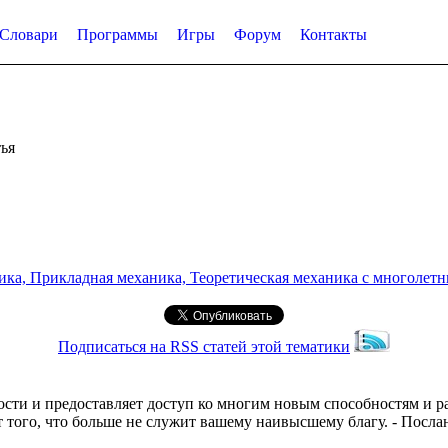
Словари
Программы
Игры
Форум
Контакты
ья
а, Прикладная механика, Теоретическая механика с многолетним
Подписаться на RSS статей этой тематики
сти и предоставляет доступ ко многим новым способностям и 
т того, что больше не служит вашему наивысшему благу. - Посл