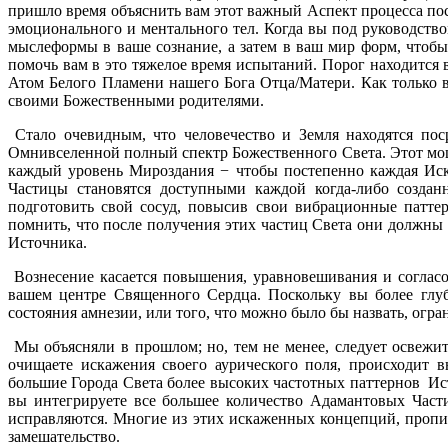
пришло время объяснить вам этот важный Аспект процесса по
эмоционального и ментального тел. Когда вы под руководст
мыслеформы в ваше сознание, а затем в ваш мир форм, чтоб
помочь вам в это тяжелое время испытаний. Порог находится
Атом Белого Пламени нашего Бога Отца/Матери. Как только в
своими Божественными родителями.
Стало очевидным, что человечество и Земля находятся пос
Омнивселенной полный спектр Божественного Света. Этот мощ
каждый уровень Мироздания − чтобы постепенно каждая Иск
Частицы становятся доступными каждой когда-либо создан
подготовить свой сосуд, повысив свои вибрационные патте
помнить, что после получения этих частиц Света они должн
Источника.
Вознесение касается повышения, уравновешивания и соглас
вашем центре Священного Сердца. Поскольку вы более глуб
состояния амнезии, или того, что можно было бы назвать, ог
Мы объясняли в прошлом; но, тем не менее, следует освежит
очищаете искажения своего аурического поля, происходит 
большие Города Света более высоких частотных паттернов Ис
вы интегрируете все большее количество Адамантовых Части
исправляются. Многие из этих искаженных концепций, пропи
замешательство.