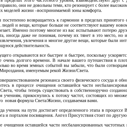
 пределах этого частотного уровня, взаимодействуют друг с 
правило, они не довольны теми, кто резонирует с более высоки
ых моделей жизни –воспринимаемой зоны комфорта.
 постепенно возвращаетесь к гармонии в пределах принятого 
и, людей и вещи, которые больше не соответствуют вашему новом
чезает. Именно поэтому многие из вас испытывают потерю дру
а, иногда даже не понимая, почему их тянет в это место, но 
развлечения, увлечения и многие другие вещи, которые были ин
щуюся действительность.
щего открываются все быстрее и быстрее, поскольку ускоряетс
 очень долгого времени. В начале вашего путешествия в пло
лько во время земных событий вы забыли, что были сотворцам
 Мироздания, именуемым рекой Жизни/Света.
совершенствованием резонанса своего физического сосуда и обн
итесь в процессе очищения оставшейся части несбалансиров
Света, чтобы теперь существовать в собственноручно созданн
м учениям, прикоснулись к потоку частот, состоящих из множе
то новая формула Света/Жизни, создаваемая вами.
а ученик на пути достигает определенного этапа в процессе 
Бога и порталом посвящения. Ангел Присутствия стоит по другую
се очищения оставшейся части несбалансированных частотных 