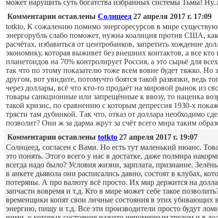
может нарушить суть богатства избранных системы Тьмы! Ну..к
Комментарии оставлены
Солнцеед
27 апреля 2017 г. 17:09
totkto, К сожалению помимо энергоресурсов в мире существуют
энергорубль слабо поможет, нужна коалиция против США, как
расчётах, избавиться от центробанков, запретить хождение дол
экономику, которая выживет без внешних контактов, а все кто 
планетоидов на 70% контролирует Россия, а это сырьё для вс
так что по этому показателю тоже всем вовне будет тяжко. Но 
другом, вот увидите, потомучто боятся такой развязки, ведь т
через доллары, всё что кто-то продаёт на мировой рынок из с
товары санкционные или запрещённые к ввозу, то наценка возр
такой кризис, по сравнению с которым депрессия 1930-х покаж
трясти там дубинкой. Так что, отказ от доллара необходимо сд
позволит? Они ж за дарма жрут за счёт всего мира таким образо
Комментарии оставлены
totkto
27 апреля 2017 г. 19:07
Солнцеед, согласен с Вами. Но есть тут маленький нюанс. Тов
это понять. Этого всего у нас в достатке, даже полмира нако
всегда надо было? Условия жизни, зарплата, признание. Зелёны
в анкете дьявола они расписались давно, состоят в клубах, ко
потеряны. А про валюту всё просто. Их мир держится на доллар
запчасти вовремя и т.д. Кто в мире может себе такое позволи
временщики копят свои личные состояния в этих убивающих вес
энергию, пищу и т.д. Все эти производители просто будут ломи
ними, у которых состояния нажито непомерным трудом и в дол