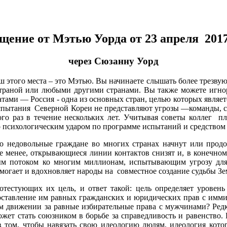
щение от Мэтью Уорда от 23 апреля 2017
через Сюзанну Уорд
этого места – это Мэтью. Вы начинаете слышать более трезвую 
страной или любыми другими странами. Вы также можете игно
ами — Россия - одна из основных стран, целью которых являет
испытания Северной Кореи не представляют угрозы —команды, 
ого раз в течение нескольких лет. Учитывая советы коллег п
ало психологическим ударом по программе испытаний и средством
о недовольные граждане во многих странах начнут или продо
е менее, открывающиеся линии контактов снизят и, в конечно
ым потоком ко многим миллионам, испытывающим угрозу для 
могает и вдохновляет народы на совместное создание судьбы Зе
естующих их цель, и ответ такой: цель определяет уровень 
доставление им равных гражданских и юридических прав с имм
м движении за равные избирательные права с мужчинами? Редк
жет стать союзником в борьбе за справедливость и равенство. 
 в том, чтобы навязать свою идеологию людям, идеология кот