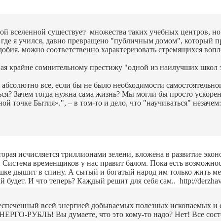
этой вселенной существует множества таких учебных центров, н
е, где я учился, давно превращено "публичным домом", который 
обия, можно соответственно характеризовать стремящихся вопл
ная крайне сомнительному престижу "одной из наилучших школ 
ли абсолютно все, если бы не было необходимости самостоятельн
ся? Зачем тогда нужна сама жизнь? Мы могли бы просто ускорен
ой точке Бытия».", – в том-то и дело, что "научиваться" незач
орая исчисляется триллионами зелени, вложена в развитие экон
т! Система временщиков у нас правит балом. Пока есть возможност
ушке дышит в спину. А сытый и богатый народ им только жить ме
 будет. И что теперь? Каждый решит для себя сам.. http://derzhav
печенный всей энергией добываемых полезных ископаемых и сель
НЕРГО-РУБЛЬ! Вы думаете, что это кому-то надо? Нет! Все сост