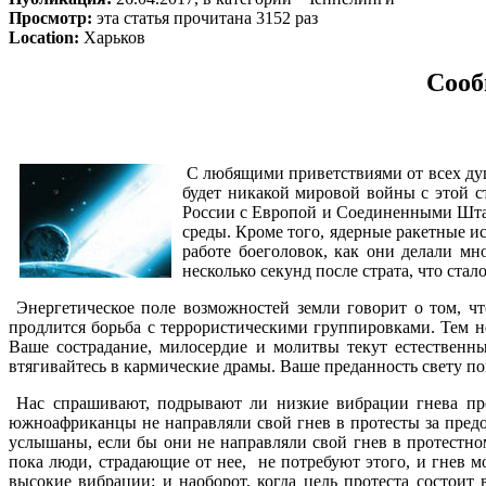
Просмотр:
эта статья прочитана 3152 раз
Location:
Харьков
Сооб
С любящими приветствиями от всех душ 
будет никакой мировой войны с этой 
России с Европой и Соединенными Штат
среды. Кроме того, ядерные ракетные 
работе боеголовок, как они делали мн
несколько секунд после страта, что ст
Энергетическое поле возможностей земли говорит о том, чт
продлится борьба с террористическими группировками. Тем н
Ваше сострадание, милосердие и молитвы текут естественн
втягивайтесь в кармические драмы. Ваше преданность свету по
Нас спрашивают, подрывают ли низкие вибрации гнева прот
южноафриканцы не направляли свой гнев в протесты за пре
услышаны, если бы они не направляли свой гнев в протестно
пока люди, страдающие от нее, не потребуют этого, и гнев мо
высокие вибрации; и наоборот, когда цель протеста состоит