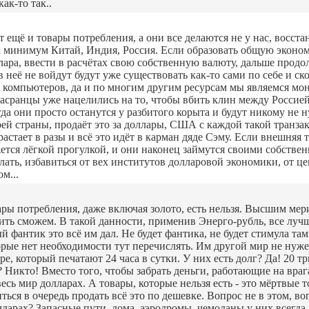
ак-то так..
 ещё и товары потребления, а они все делаются не у нас, восст
 минимум Китай, Индия, Россия. Если образовать общую экономи
лара, ввести в расчётах свою собственную валюту, дальше продолж
в неё не войдут будут уже существовать как-то сами по себе и с
ех компьютеров, да и по многим другим ресурсам мы являемся м
засранцы уже нацелились на то, чтобы вбить клин между Россией 
огда они просто останутся у разбитого корыта и будут никому не
воей страны, продаёт это за доллары, США с каждой такой транза
астает в разы и всё это идёт в карман дяде Сэму. Если внешняя
ется лёгкой прогулкой, и они наконец займутся своими собственн
елать, избавиться от вех институтов долларовой экономики, от ц
м...
ары потребления, даже включая золото, есть нельзя. Высшим мер
рмить сможем. В такой данности, применив Энерго-рубль, все лу
й фантик это всё им дал. Не будет фантика, не будет стимула та
торые нет необходимости тут перечислять. Им другой мир не нуже
е, который печатают 24 часа в сутки. У них есть долг? Да! 20 т
ть? Никто! Вместо того, чтобы забрать деньги, работающие на в
ь мир долларах. А товары, которые нельзя есть - это мёртвые т
ться в очередь продать всё это по дешевке. Вопрос не в этом, в
ларах? Запасные пути, дома, аэродромы, чемоданы у них всегд