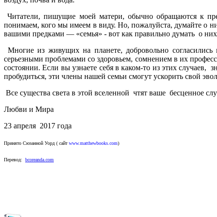
Читатели, пишущие моей матери, обычно обращаются к пр
понимаем, кого мы имеем в виду. Но, пожалуйста, думайте о н
вашими предками — «семья» - вот как правильно думать о них
Многие из живущих на планете, добровольно согласились н
серьезными проблемами со здоровьем, сомнением в их професс
состоянии. Если вы узнаете себя в каком-то из этих случаев,
пробудиться, эти члены нашей семьи смогут ускорить свой эв
Все существа света в этой вселенной чтят ваше бесценное сл
Любви и Мира
23 апреля 2017 года
Принято
Сюзанной Уорд ( сайт
www.matthewbooks.com
)
Перевод:
bcoreanda.com