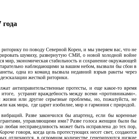
 года
риторику по поводу Северной Кореи, и мы уверяем вас, что не
рировать шумиху, развернутую СМИ, о новой холодной войне
ся мир, экономическая стабильность и сохранение окружающей
старательно наблюдающими за вашим небом, вызвали бы сбои в
ланеты, одна из команд вызвала недавний взрыв ракеты через
 деэскалации жесткой риторики.
лжат антиправительственные протесты, и еще какое-то время
м итоге, устранят враждебность между всеми «противниками».
жизни или другие серьезные проблемы, но, пожалуйста, не
мли как мира, где царит изобилие, мир и гармония с природой.
вибраций. Разве закончился бы апартеид, если бы коренные
игрантами, управляющими ими? Разве голоса женщин были бы
о любая несправедливость может быть исправлена до тех пор,
Короче говоря, когда цель протестующих несет свет, создаются
орых отличаются, в огромном количестве генерируются низкие