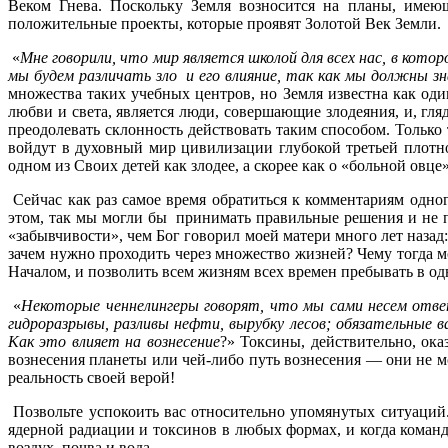
Веком Гнева. Поскольку Земля возносится на планы, имею
положительные проекты, которые проявят Золотой Век Земли.
«
Мне говорили, что мир является школой для всех нас, в кото
мы будем различать зло и его влияние, так как мы должны з
множества таких учебных центров, но Земля известна как од
любви и света, является люди, совершающие злодеяния, и, гля
преодолевать склонность действовать таким способом. Только т
войдут в духовный мир цивилизации глубокой третьей плотно
одном из Своих детей как злодее, а скорее как о «больной овце»
Сейчас как раз самое время обратиться к комментариям одно
этом, так мы могли бы принимать правильные решения и не п
«забывчивости», чем Бог говорил моей матери много лет назад
зачем нужно проходить через множество жизней? Чему тогда м
Началом, и позволить всем жизням всех времен пребывать в од
«
Некоторые ченнелингеры говорят, что мы сами несем отв
гидроразрывы, разливы нефти, вырубку лесов; обязательные в
Как это влияет на вознесение
?» Токсины, действительно, ок
вознесения планеты или чей-либо путь вознесения — они не м
реальность своей верой!
Позвольте успокоить вас относительно упомянутых ситуаций
ядерной радиации и токсинов в любых формах, и когда команд
воздух, почва и вода.