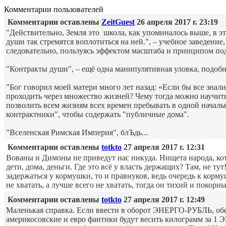
Комментарии пользователей
Комментарии оставлены
ZeitGuest
26 апреля 2017 г. 23:19
"Действительно, Земля это школа, как упоминалось выше, в 
души так стремятся воплотиться на ней.", – учебное заведени
следовательно, пользуясь эффектом масштаба и принципом под
"Контракты души", – ещё одна манипулятивная уловка, подоб
"Бог говорил моей матери много лет назад: «Если бы все зна
проходить через множество жизней? Чему тогда можно научить
позволить всем жизням всех времен пребывать в одной начальн
контрактники", чтобы содержать "публичные дома".
"Вселенская Римская Империя", блЪдь...
Комментарии оставлены
totkto
27 апреля 2017 г. 12:31
Вованы и Димоны не приведут нас никуда. Нищета народа, кот
дети, дома, деньги. Где это всё у власть держащих? Там, не ту
задержаться у кормушки, то и правнуков, ведь очередь к корм
не хватать, а лучше всего не хватать, тогда он тихий и покорный
Комментарии оставлены
totkto
27 апреля 2017 г. 12:49
Маленькая справка. Если ввести в оборот ЭНЕРГО-РУБЛЬ, обес
америкосовские и евро фантики будут весить килограмм за 1 Э