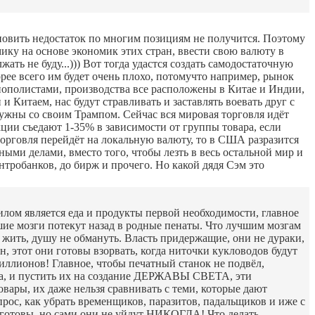
ановить недостаток по многим позициям не получится. Поэтому
ку на основе экономик этих стран, ввести свою валюту в
ать не буду...))) Вот тогда удастся создать самодостаточную
корее всего им будет очень плохо, потомучто например, рынок
онополистами, производства все расположены в Китае и Индии,
и Китаем, нас будут стравливать и заставлять воевать друг с
 нужны со своим Трампом. Сейчас вся мировая торговля идёт
кции съедают 1-35% в зависимости от группы товара, если
 торговля перейдёт на локальную валюту, то в США разразится
ыми делами, вместо того, чтобы лезть в весь остальной мир и
ентробанков, до бирж и прочего. Но какой дядя Сэм это
илом является еда и продукты первой необходимости, главное
чшие мозги потекут назад в родные пенаты. Что лучшим мозгам
м жить, душу не обмануть. Власть придержащие, они не дураки,
н, этот они готовы взорвать, когда ниточки кукловодов будут
риллионов! Главное, чтобы печатный станок не подвёл,
рага, и пустить их на создание ДЕРЖАВЫ СВЕТА, эти
овары, их даже нельзя сравнивать с теми, которые дают
опрос, как убрать временщиков, паразитов, падальщиков и иже с
а готовы, но сами они не уйдут НИКОГДА! Что делать