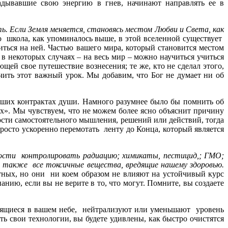
адывавшие свою энергию в гнев, начинают направлять ее в
ть. Если Земля меняется, становясь местом Любви и Света, как
о школа, как упоминалось выше, в этой вселенной существует
ться на ней. Частью вашего мира, который становится местом
 в некоторых случаях – на весь мир – можно научиться учиться
ющей свое путешествие вознесения; те же, кто не сделал этого,
чить этот важный урок. Мы добавим, что Бог не думает ни об
наших контрактах души. Намного разумнее было бы помнить об
х». Мы чувствуем, что не можем более ясно объяснит причину
мости самостоятельного мышления, решений или действий, тогда
росто ускоренно перемотать ленту до Конца, который является
ности контролировать радиацию; химикаты, пестицид,; ГМО;
, а также все токсичные вещества, вредящие нашему здоровью.
отных, но они ни коем образом не влияют на устойчивый курс
ию, если вы не верите в то, что могут. Помните, вы создаете
одящиеся в вашем небе, нейтрализуют или уменьшают уровень
ь свои технологии, вы будете удивлены, как быстро очистятся