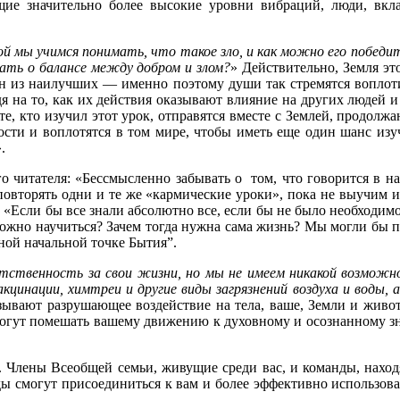
щие значительно более высокие уровни вибраций, люди, вкл
рой мы учимся понимать, что такое зло, и как можно его победи
нать о балансе между добром и злом?
» Действительно, Земля эт
ин из наилучших — именно поэтому души так стремятся воплоти
дя на то, как их действия оказывают влияние на других людей и
е, кто изучил этот урок, отправятся вместе с Землей, продолжа
сти и воплотятся в том мире, чтобы иметь еще один шанс изу
.
го читателя: «Бессмысленно забывать о том, что говорится в 
овторять одни и те же «кармические уроки», пока не выучим и
: «Если бы все знали абсолютно все, если бы не было необходи
ожно научиться? Зачем тогда нужна сама жизнь? Мы могли бы п
ной начальной точке Бытия”.
етственность за свои жизни, но мы не имеем никакой возмож
акцинации, химтреи и другие виды загрязнений воздуха и воды
азывают разрушающее воздействие на тела, ваше, Земли и жив
огут помешать вашему движению к духовному и осознанному знан
. Члены Всеобщей семьи, живущие среди вас, и команды, нах
ы смогут присоединиться к вам и более эффективно использоват