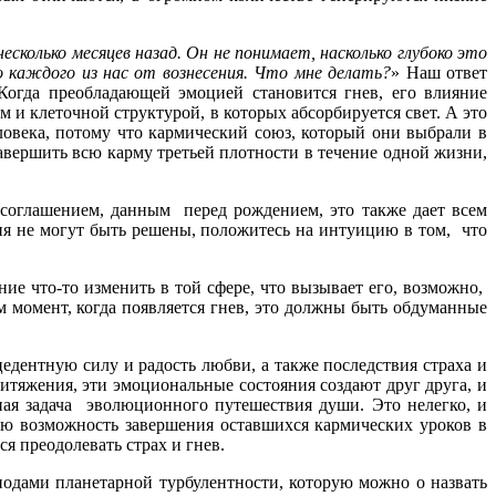
есколько месяцев назад. Он не понимает, насколько глубоко это
о каждого из нас от вознесения. Что мне делать?
» Наш ответ
Когда преобладающей эмоцией становится гнев, его влияние
 и клеточной структурой, в которых абсорбируется свет. А это
ловека, потому что кармический союз, который они выбрали в
авершить всю карму третьей плотности в течение одной жизни,
 соглашением, данным перед рождением, это также дает всем
сия не могут быть решены, положитесь на интуицию в том, что
ие что-то изменить в той сфере, что вызывает его, возможно,
м момент, когда появляется гнев, это должны быть обдуманные
цедентную силу и радость любви, а также последствия страха и
ритяжения, эти эмоциональные состояния создают друг друга, и
ная задача эволюционного путешествия души. Это нелегко, и
ую возможность завершения оставшихся кармических уроков в
 преодолевать страх и гнев.
одами планетарной турбулентности, которую можно о назвать