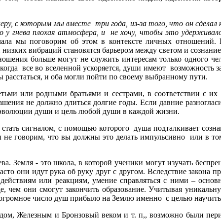
ру, с которым мы вместе три года, из-за того, что он сделал н
что у гнева плохая атмосфера, и не хочу, чтобы это удерживал
начала мы поговорим об этом в контексте личных отношений. 
 низких вибраций становятся барьером между светом и сознанием
отношения больше могут не служить интересам только одного че
, когда все во вселенной ускоряется, души имеют возможность з
 расстаться, и оба могли пойти по своему выбранному пути.
тьми или родными братьями и сестрами, в соответствии с их
глашения не должно длиться долгие годы. Если давние разногла
ь эволюции души и цель любой души в каждой жизни.
стать сигналом, с помощью которого душа подталкивает сознан
ы не говорим, что вы должны это делать импульсивно или в то
а. Земля - это школа, в которой ученики могут изучать беспре
часто они идут рука об руку друг с другом. Вследствие закона п
 действиям или реакциям, умение справляться с ними – основ
е, чем они смогут закончить образование. Учитывая уникальн
огромное число душ прибыло на Землю именно с целью научиться
м, Железным и Бронзовый веком и т. п,, возможно были пери