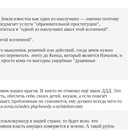
о Земля известна как один из наилучших — именно поэтому
предлагает услуги "образовательной проституции",
отиться в "одной из наилучших школ этой вселенной".
этой вселенной".
ого мышления, решений или действий, тогда зачем нужно
но перемотать ленту до Конца, который является Началом, и
ем: просто кому-то выгодны ущербные "душевные
омик наших врагов. И никто не отменял ещё закон ДДД. Это
ь, обеспечь себя, своих детей, внуков, а если повезёт
шает, проблемным он становится, ему должно всегда чего-то
a-sveta.ru/index.php/besedy-s-uchitelem-mm
хозкультур в нашей стране, то будет ясно, что
ояния власть имущих измеряется в зелени. А такой рубль