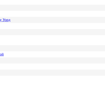
у Уорд
ной