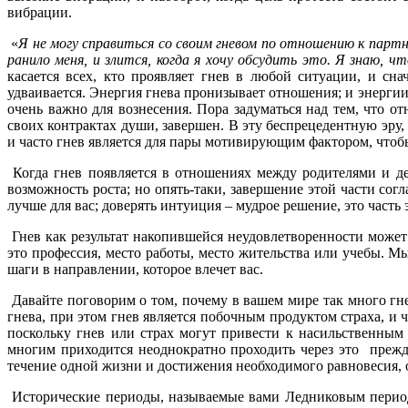
вибрации.
«
Я не могу справиться со своим гневом по отношению к партне
ранило меня, и злится, когда я хочу обсудить это. Я знаю, 
касается всех, кто проявляет гнев в любой ситуации, и с
удваивается. Энергия гнева пронизывает отношения; и энергии
очень важно для вознесения. Пора задуматься над тем, что 
своих контрактах души, завершен. В эту беспрецедентную эру
и часто гнев является для пары мотивирующим фактором, чтобы
Когда гнев появляется в отношениях между родителями и де
возможность роста; но опять-таки, завершение этой части со
лучше для вас; доверять интуиция – мудрое решение, это част
Гнев как результат накопившейся неудовлетворенности может 
это профессия, место работы, место жительства или учебы. М
шаги в направлении, которое влечет вас.
Давайте поговорим о том, почему в вашем мире так много гнев
гнева, при этом гнев является побочным продуктом страха, и 
поскольку гнев или страх могут привести к насильственным
многим приходится неоднократно проходить через это прежд
течение одной жизни и достижения необходимого равновесия, 
Исторические периоды, называемые вами Ледниковым периодо