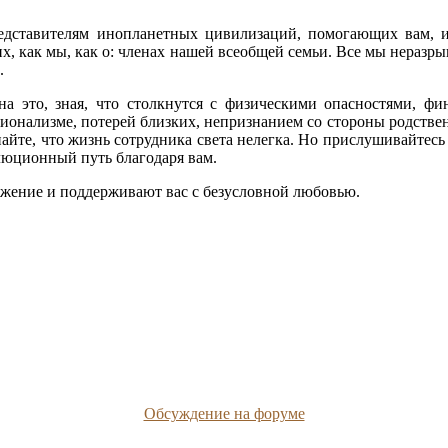
едставителям инопланетных цивилизаций, помогающих вам, 
их, как мы, как о: членах нашей всеобщей семьи. Все мы неразры
.
а это, зная, что столкнутся с физическими опасностями, ф
ионализме, потерей близких, непризнанием со стороны родствен
 знайте, что жизнь сотрудника света нелегка. Но прислушивайте
олюционный путь благодаря вам.
ужение и поддерживают вас с безусловной любовью.
Обсуждение на форуме