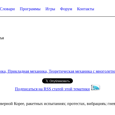
Словари
Программы
Игры
Форум
Контакты
ья
а, Прикладная механика, Теоретическая механика с многолетним
Подписаться на RSS статей этой тематики
еверной Корее, ракетных испытаниях; протестах, вибрацияъ; гн