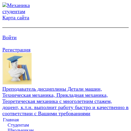
Карта сайта
Войти
Регистрация
Преподаватель дисциплины Детали машин,
Техническая механика, Прикладная механика,
Теоретическая механика с многолетним стажем,
доцент, к.т.н. выполнит работу быстро и качественно в
соответствии с Вашими требованиями
Главная
Студентам
Школьникам