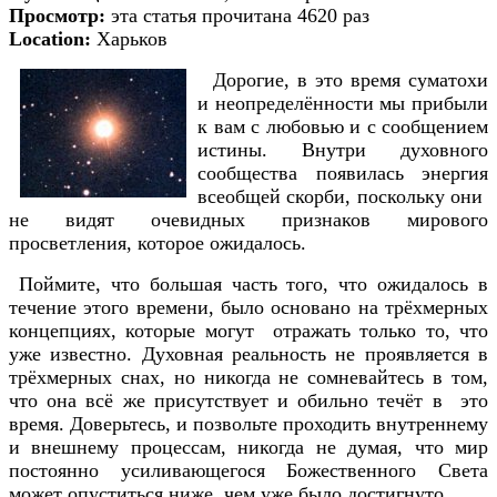
Просмотр:
эта статья прочитана 4620 раз
Location:
Харьков
Дорогие, в это время суматохи
и неопределённости мы прибыли
к вам с любовью и с сообщением
истины. Внутри духовного
сообщества появилась энергия
всеобщей скорби, поскольку они
не видят очевидных признаков мирового
просветления, которое ожидалось.
Поймите, что большая часть того, что ожидалось в
течение этого времени, было основано на трёхмерных
концепциях, которые могут отражать только то, что
уже известно. Духовная реальность не проявляется в
трёхмерных снах, но никогда не сомневайтесь в том,
что она всё же присутствует и обильно течёт в это
время. Доверьтесь, и позвольте проходить внутреннему
и внешнему процессам, никогда не думая, что мир
постоянно усиливающегося Божественного Света
может опуститься ниже, чем уже было достигнуто.