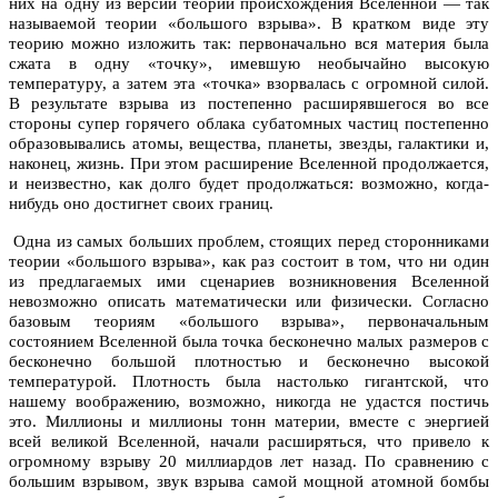
них на одну из версий теории происхождения Вселенной — так
называемой теории «большого взрыва». В кратком виде эту
теорию можно изложить так: первоначально вся материя была
сжата в одну «точку», имевшую необычайно высокую
температуру, а затем эта «точка» взорвалась с огромной силой.
В результате взрыва из постепенно расширявшегося во все
стороны супер горячего облака субатомных частиц постепенно
образовывались атомы, вещества, планеты, звезды, галактики и,
наконец, жизнь. При этом расширение Вселенной продолжается,
и неизвестно, как долго будет продолжаться: возможно, когда-
нибудь оно достигнет своих границ.
Одна из самых больших проблем, стоящих перед сторонниками
теории «большого взрыва», как раз состоит в том, что ни один
из предлагаемых ими сценариев возникновения Вселенной
невозможно описать математически или физически. Согласно
базовым теориям «большого взрыва», первоначальным
состоянием Вселенной была точка бесконечно малых размеров с
бесконечно большой плотностью и бесконечно высокой
температурой. Плотность была настолько гигантской, что
нашему воображению, возможно, никогда не удастся постичь
это. Миллионы и миллионы тонн материи, вместе с
энергией
всей великой Вселенной, начали расширяться, что привело к
огромному взрыву 20 миллиардов лет назад. По сравнению с
большим взрывом, звук взрыва самой мощной атомной бомбы