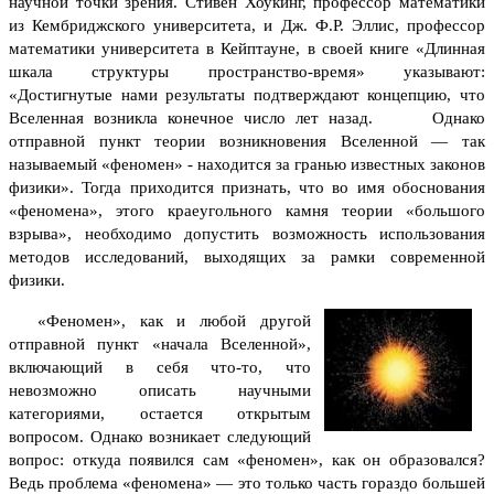
научной точки зрения. Стивен Хоукинг, профессор математики
из Кембриджского университета, и Дж. Ф.Р. Эллис, профессор
математики университета в Кейптауне, в своей книге «Длинная
шкала структуры пространство-время» указывают:
«Достигнутые нами результаты подтверждают концепцию, что
Вселенная возникла конечное число лет назад. Однако
отправной пункт теории возникновения Вселенной — так
называемый «феномен» - находится за гранью известных законов
физики». Тогда приходится признать, что во имя обоснования
«феномена», этого краеугольного камня теории «большого
взрыва», необходимо допустить возможность использования
методов исследований, выходящих за рамки современной
физики.
«Феномен», как и любой другой
отправной пункт «начала Вселенной»,
включающий в себя что-то, что
невозможно описать научными
категориями, остается открытым
вопросом. Однако возникает следующий
вопрос: откуда появился сам «феномен», как он образовался?
Ведь проблема «феномена» — это только часть гораздо большей