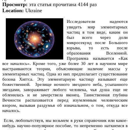
Просмотр:
эта статья прочитана 4144 раз
Location:
Ukraine
Исследователи надеются
увидеть мир элементарных
частиц в том виде, каким он
был всего через доли
микросекунд после Большого
взрыва, то есть после
образования Вселенной.
Программа называется «Как
все началось». Кроме того, уже более 30 лет в научном мире
выстраиваются теории, объясняющие наличие массы у
элементарных частиц. Одна из них предполагает существование
бозона Хиггса. Эту элементарную частицу называют еще
божественной.
Зрелище ночного звездного неба, усыпанного
звездами, завораживает любого человека, чья душа еще не
обленилась и не зачерствела вконец. Таинственная глубина
Вечности распахивается перед изумленным человеческим
взором, вызывая раздумья об изначальном, о том, откуда все
началось.
Если, любопытствуя, мы возьмем в руки справочник или какое-
нибудь научно-популярное пособие, то непременно наткнемся в