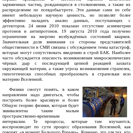
заряженных частиц, рождающихся в столкновении, а также их
распределение по псевдобыстроте. Эти данные сами по себе
имеют небольшую научную ценность, но позволят более
эффективно наладить анализ данных, поступающих с
детекторов. 24 июня 2010 показано отсутствие асимметрии
протонов и антипротонов. 19 августа 2010 года получено
ограничение на энергию возбуждённых состояний кварков.
Значительная доля внимания со стороны представителей
общественности и СМИ связана с обсуждением темы катастроф,
которые могут сопутствовать введению в строй БАК. Наиболее
часто обсуждается опасность возникновения микроскопических
чёрных дыр с последующей цепной реакцией захвата
окружающей материи, а также угроза возникновения страпелек,
гипотетически способных преобразовать в страпельки всю
материю Вселенной.
Физики смогут понять, в каком
направлении надо двигаться, чтобы
построить более красивую и более
Общую теорию физики, которая будет
эквивалентна таким малым
пространственно-временным
интервалам. Те процессы, которые там изучаются,
воспроизводят по сути процесс образования Вселенной, как
говорят, «в момент Большого Взрыва». Конечно, это для тех, кто