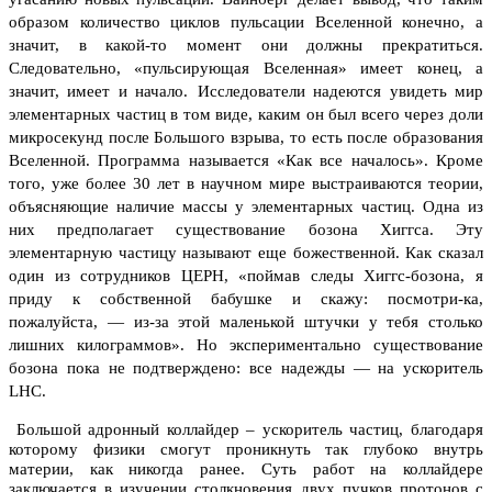
образом количество циклов пульсации Вселенной конечно, а
значит, в какой-то момент они должны прекратиться.
Следовательно, «пульсирующая Вселенная» имеет конец, а
значит, имеет и начало.
Исследователи надеются увидеть мир
элементарных частиц в том виде, каким он был всего через доли
микросекунд после Большого взрыва, то есть после образования
Вселенной. Программа называется «Как все началось». Кроме
того, уже более 30 лет в научном мире выстраиваются теории,
объясняющие наличие массы у элементарных частиц. Одна из
них предполагает существование бозона Хиггса. Эту
элементарную частицу называют еще божественной. Как сказал
один из сотрудников ЦЕРН, «поймав следы Хиггс-бозона, я
приду к собственной бабушке и скажу: посмотри-ка,
пожалуйста, — из-за этой маленькой штучки у тебя столько
лишних килограммов». Но экспериментально существование
бозона пока не подтверждено: все надежды — на ускоритель
LHC.
Большой адронный коллайдер – ускоритель частиц, благодаря
которому физики смогут проникнуть так глубоко внутрь
материи, как никогда ранее. Суть работ на коллайдере
заключается в изучении столкновения двух пучков протонов с