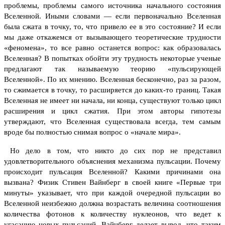
проблемы, проблемы самого источника начального состояния
Вселенной. Иными словами — если первоначально Вселенная
была сжата в точку, то, что привело ее в это состояние? И если
мы даже откажемся от вызывающего теоретические трудности
«феномена», то все равно останется вопрос: как образовалась
Вселенная?
В попытках обойти эту трудность некоторые ученые
предлагают так называемую теорию «пульсирующей
Вселенной». По их мнению. Вселенная бесконечно, раз за разом,
то сжимается в точку, то расширяется до каких-то границ. Такая
Вселенная не имеет ни начала, ни конца, существуют только цикл
расширения и цикл сжатия. При этом авторы гипотезы
утверждают, что Вселенная существовала всегда, тем самым
вроде бы полностью снимая вопрос о «начале мира».
Но дело в том, что никто до сих пор не представил
удовлетворительного объяснения механизма пульсации. Почему
происходит пульсация Вселенной? Какими причинами она
вызвана? Физик Стивен Вайнберг в своей книге «Первые три
минуты» указывает, что при каждой очередной пульсации во
Вселенной неизбежно должна возрастать величина соотношения
количества фотонов к количеству нуклеонов, что ведет к
угасанию новых пульсаций. Вайнберг делает вывод, что таким