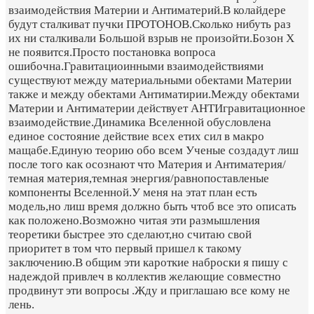
взаимодействия Материи и Антиматерий.В колайдере
будут сталкиват пучки ПРОТОНОВ.Сколько нибуть раз
их ни сталкивали Большой взрыв не произойти.Бозон Х
не появится.Просто постановка вопроса
ошибочна.Гравитациоинными взаимодействиями
существуют между материальными обектами Материи
также и между обектами Антиматирии.Между обектами
Материи и Антиматерии действует АНТИгравитационное
взаимодействие.Динамика Вселенной обусловлена
единое состояние действие всех етих сил в макро
мащабе.Единую теорию обо всем Ученые создадут лиш
после того как осознают что Материя и Антиматерия/
темная материя,темная энергия/равнопоставленые
компоненты Вселенной.У меня на этат план есть
модель,но лиш время должно быть чтоб все это описать
как положено.Возможно читая эти размышления
теоретики быстрее это сделают,но считаю свой
приоритет в том что первый пришел к такому
заключению.В общим эти кароткие наброски я пишу с
надеждой привлеч в коллектив желающие совместно
продвинут эти вопросы .Жду и приглашаю все кому не
лень.