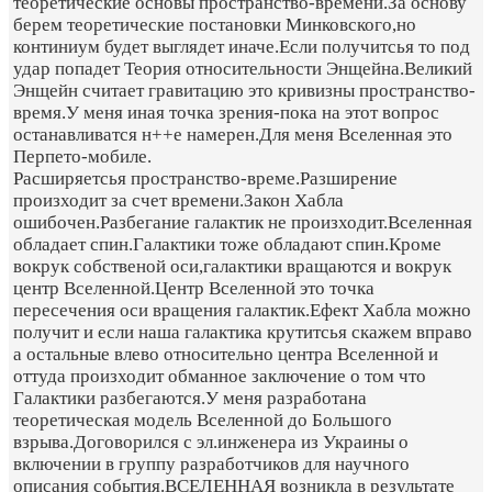
теоретические основы пространство-времени.За основу
берем теоретические постановки Минковского,но
континиум будет выглядет иначе.Если получитсья то под
удар попадет Теория относительности Энщейна.Великий
Энщейн считает гравитацию это кривизны пространство-
время.У меня иная точка зрения-пока на этот вопрос
останавливатся н++е намерен.Для меня Вселенная это
Перпето-мобиле.
Расширяетсья пространство-време.Разширение
произходит за счет времени.Закон Хабла
ошибочен.Разбегание галактик не произходит.Вселенная
обладает спин.Галактики тоже обладают спин.Кроме
вокрук собственой оси,галактики вращаются и вокрук
центр Вселенной.Центр Вселенной это точка
пересечения оси вращения галактик.Ефект Хабла можно
получит и если наша галактика крутитсья скажем вправо
а остальные влево относительно центра Вселенной и
оттуда произходит обманное заключение о том что
Галактики разбегаются.У меня разработана
теоретическая модель Вселенной до Большого
взрыва.Договорился с эл.инженера из Украины о
включении в группу разработчиков для научного
описания события.ВСЕЛЕННАЯ возникла в результате