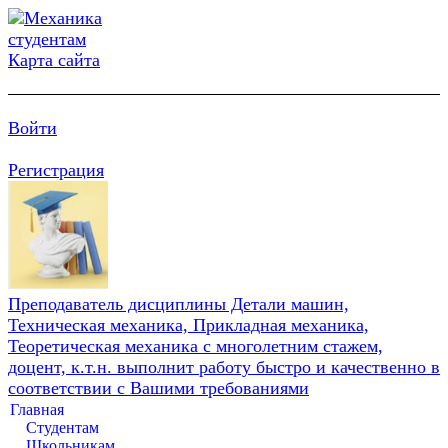
Карта сайта
Войти
Регистрация
Преподаватель дисциплины Детали машин,
Техническая механика, Прикладная механика,
Теоретическая механика с многолетним стажем,
доцент, к.т.н. выполнит работу быстро и качественно в
соответствии с Вашими требованиями
Главная
Студентам
Школьникам