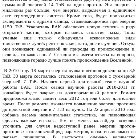
суммарной энергией 14 ТэВ на один протон. Эта энергия в
миллионы раз больше, чем энергия, выделяемая в единичном
акте термоядерного синтеза. Кроме того, будут проводиться
эксперименты с ядрами свинца, сталкивающимися при энергии
1150 ТэВ.
Ускоритель БАК обеспечит новую ступень в ряду
открытий частиц, которые начались столетие назад. Тогда
ученые еще только обнаружили всевозможные виды
таинственных лучей: рентгеновские, катодное излучение. Откуда
они возникают, одинаковой ли природы их происхождение и,
если да, то какова она? Сегодня мы имеем ответы на вопросы,
позволяющие гораздо лучше понять происхождение Вселенной.
В 2010 году
18 марта энергия пучка протонов доведена до 3,5
ТэВ. 30 марта состоялись столкновения протонов с суммарной
энергией 7 ТэВ. Начался первый длительный сеанс научной
работы БАК. После сеанса научной работы 2010-2011 гг.
коллайдер будет закрыт на долговременный ремонт. Ремонт
предположительно займёт весь 2012 год или более длительное
время. После ремонта ожидается повышение энергии протонов
до проектной энергии в 7 ТэВ на пучок. На 22 апреля 2010 года
собрана весьма незначительная статистика, не позволяющая
сделать важные выводы. Тем не менее, коллайдер позволил
уточнить для случая недоступной ранее энергии протон-
протонных столкновений ряд параметров, плохо вычислимых из
первых принципов. В частности, оценено количество