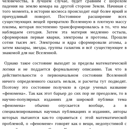
человечества, в лучшем случае, будет сравним с шорохом
падения на землю комара на другой стороне Земли. Начиная с
того момента, в истории космоса происходит ещё более яркий и
причудливый поворот. Постоянное расширение всех
существующих вещей превратило Вселенную в плотную массу
плазмы, которая постепенно трансформировалась в то, что мы
наблюдаем сегодня. Затем эта материя медленно остыла,
сформировав первые кварки, электроны и протоны. Прошли
сотни тысяч лет. Электроны и ядра сформировали атомы, а
затем квазары, звезды, группы галактик и всё существующее в
знакомой для нас Вселенной.
Однако такое состояние выходит за пределы математической
логики и не поддается формальному описанию. Так что в
действительности о первоначальном состоянии Вселенной
ничего определенного сказать нельзя, и расчеты тут подводят.
Поэтому это состояние получило в среде ученых название
«феномена».
Так как этот барьер до сих пор не преодолен, то в
научно-популярных изданиях для широкой публики тема
«феномена» обычно опускается вообще, а в
специализированных научных публикациях и изданиях, авторы
которых пытаются как-то справиться с этой математической
проблемой, о «феномене» говорят как о вещи, недопустимой с