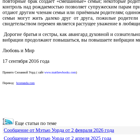
повторные брак создает «смешанные» семьи; некоторые родит
контроль над рождаемостью позволяет супружеским парам прин
отдают другим членам семьи или приёмным родителям; одинок
семьи могут жить далеко друг от друга, пожилые родители
свидетельством перемен является растущее уважение в любящ
Дорогие братья и сестры, как авангард духовной и сознатель
вибрации продолжают повышаться, вы повышаете вибрации мир
Любовь и Мир
17 сентября 2016 года
Принято
Сюзанной Уорд ( сайт
www.matthewbooks.com
)
Перевод:
bcoreanda.com
Еще статьи по теме
Сообщение от Мэтью Уорда от 2 февраля 2026 года
Сообщение от Мэтью Уорда от 2 апреля 2025 года