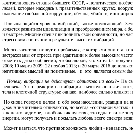
контролировать страны бывшего СССР, - политическое позёрс
людей, которые находясь в правительственных кругах, воору
окончание глобальной коррупции, обмана, убийств, инициир
Повышающийся уровень вибраций, также помогающий Земле и
является развитием цивилизации и преобразованием мира, а бо
и быстрее. Многие спешат выполнять свои обязанности, но част
стрессовом состоянии в результате высоких вибраций.
Много читатели пишут о проблемах, с которыми они сталкива
застрахованы от стресса при адаптации к более высоким часто
отметить даты сообщений, чтобы любой, кто хотел бы получит
2008; 10 марта 2009; 22 ноября 2013; и 20 марта 2016 дополн
негативных мыслей на позитивные, и это является самым бы
«
Почему вибрации не действуют одинаково на всех?
» На са
человека. А вот реакции на вибрации значительно отличаются
тела и клеточной структуры; однако, наиболее сильно влияют
Но снова говоря в целом и обо всем населении, реакции на в
уровни
значительно отличаются, но всегда «составной частью» 
как нечто видимое, а любовь как чувство, это одна и та же эн
энергии, могут получать и посылать любовь всего спектра возв
Может казаться, что противоположность любви - ненависть, но