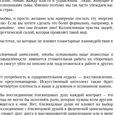
насилие, обман, жажду власти и управления. Люди, живущие в
 пленниками тьмы. Именно поэтому мы так часто убеждаем вас
ь страх.
 любви, и просто желание или
намерение
послать эту энергию
ю. Если вы хотите сделать это более формально, например, в
итайте, что они делают это
! Коллективные чувства людей,
ргетической силой, которая проявляет такой мир.
частотах, на которые не влияют планетарные взаимодействия в
сственный интеллект, чтобы остановить наше вознесение в
омышленности заменится утомительная работа на сборочных
ни смогут уйти на пенсию или подготовиться к работе в других
ет потребность в оздоровительном отдыхе — восстановлении,
 и преуспевающими. Искусственный интеллект также будет
 четвёртую плотность и выше в духовном и осознанном знании.
бы воссоединение близнецовых душ; каждый контракт – это
ецы не могли бы исполнять роли, которые нужны всем другим.
сящегося к ним. Нет, близнецовые души не влияют на выбор
Воссоединение с близнецовой душой в физической цивилизации
, узнают друг друга в высокоразвитой цивилизации или в мире