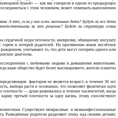
лизнецовой душой
» — как мы говорили в одном из предыдущих
 воссоединиться с этим человеком, может помешать выполнению
я. А что, если у них есть маленькие дети? Будут ли все дети
ответственными за это решение? Будет ли структура семьи
а сердечной недостаточности, аневризму, обширному инсульту
с горем и потерей родителей. На протяжении веков несчётное
 рождением, учитывают то, что дети могут потерять одного или
цинские диагнозы.
в воссоединении с любимыми людьми и домашними животными.
огда ваше общество будет более высокоразвито, жители планеты
определяющим фактором не является возраст; в течение 30 лет
сть, выбора расти в осознании, что позволяет физически идти
е плотности — души развивались в течение тысячелетий, когда
 карму третьей плотности за одну жизнь, этому способствуют
те вознесения. Существуют межрасовые и межконфессиональные
ту. Разведённые родители разделяют опеку над своими детьми;