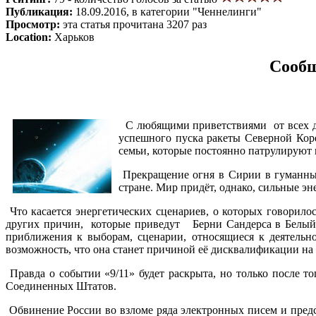
Публикация:
18.09.2016, в категории "Ченнелинги"
Просмотр:
эта статья прочитана 3207 раз
Location:
Харьков
Сообщ
С любящими приветствиями от всех душ 
успешного пуска ракеты Северной Коре
семьи, которые постоянно патрулируют 
Прекращение огня в Сирии в гуманных 
стране. Мир придёт, однако, сильные э
Что касается энергетических сценариев, о которых говорил
других причин, которые приведут Берни Сандерса в Белый 
приближения к выборам, сценарии, относящиеся к деятельно
возможность, что она станет причиной её дисквалификации на 
Правда о событии «9/11» будет раскрыта, но только после 
Соединенных Штатов.
Обвинение России во взломе ряда электронных писем и пред