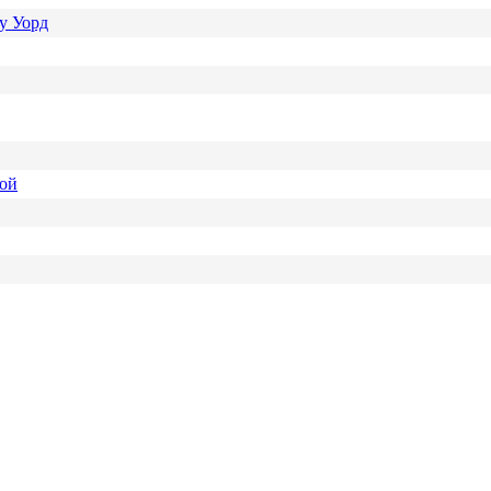
у Уорд
ной