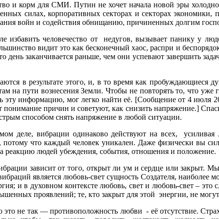
тво и корм для СМИ. Путин не хочет начала новой эры холодной
женных силах, корпоративных секторах и секторах экономики,
ования войн и содействия обнищанию, причиненных долгим гос
збавить человечество от недугов, вызывает панику у людей,
льшинство видит это как бесконечный хаос, распри и беспорядок,
о день заканчивается раньше, чем они успевают завершить задач
ются в результате этого, и, в то время как пробуждающиеся д
там на пути вознесения Земли. Чтобы не повторять то, что уже
ь эту информацию, мог легко найти её. [Сообщение от 4 июля 20
яют понимание причин и советуют, как снизить напряжение.] Спас
стрым способом снять напряжение в любой ситуации.
мом деле, вибрации одинаково действуют на всех, усиливая 
, потому что каждый человек уникален. Даже физически вы сильн
 на реакцию людей убеждения, события, отношения и положение.
ибрации зависит от того, открыт ли ум и сердце или закрыт. Мы
вибраций является любовь-свет сущность Создателя, наиболее мо
ергия; и в духовном контексте любовь, свет и любовь-свет – это
ышенных проявлений; те, кто закрыт для этой энергии, не могут
 это не так — противоположность любви - её отсутствие. Страх 