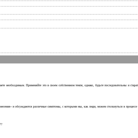
аете необходимым. Применяйте это в своем собственном темпе, однако, будьте последовательны и стара
несения» и обсуждаются различные симптомы, с которыми мы, как люди, можем столкнуться в процессе н
7?