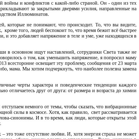
 войны и конфликтов с какой-либо страной. Он - один из тех
 прикладывают за закрытыми дверями усилия, направленные на
подством Иллюминатов.
 которые не понимают, что происходит. То, что вы видите,
 кроме того, людей беспокоит то, что время бежит всё быстрее
и, и это добавляет напряжение в теле и уме, уже находящихся в
уши в основном ищут наставлений, сотрудники Света также не
 говорилось о том, как уменьшить напряжение, я попросил маму
13 всесторонне освещает эту проблему, сообщения от 23 марта
ибо, мама. Мы хотим подчеркнуть, что наиболее полезна замена
личные черты характера и поведенческие тенденции каждого
о отличаетесь друг от друга: от размера и возраста до химии
 отступаем немного от темы, чтобы сказать, что вибрационные
щной силы в космосе. Хотя, как правило, свет рассматривается
 слова-синонимы. И в то время, как люди, которые открыты этой
.
– это тоже отсутствие любви. И, хотя энергия страха не может