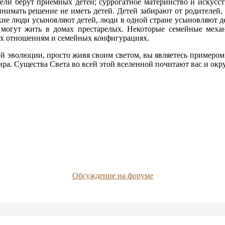
ели берут приёмных детей; суррогатное материнство и искусс
имать решение не иметь детей. Детей забирают от родителей, 
ие люди усыновляют детей, люди в одной стране усыновляют дет
 могут жить в домах престарелых. Некоторые семейные меха
их отношениям и семейных конфигурациях.
ной эволюции, просто живя своим светом, вы являетесь примеро
а. Существа Света во всей этой вселенной почитают вас и окр
Обсуждение на форуме