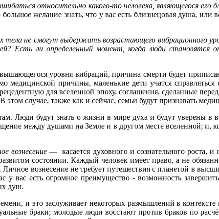
шибаться относительно какого-то человека, являющегося его б
большое желание знать, что у вас есть близнецовая душа, или
х тела не смогут выдержать возрастающего вибрационного уровн
ей?
Есть ли определенный момент, когда люди становятся 
овышающегося уровня вибраций, причина смерти будет приписан
имо медицинской причины, маленькие дети учатся справляться 
прецедентную для вселенной эпоху, соглашения, сделанные перед
 этом случае, также как и сейчас, семьи будут признавать меди
м. Люди будут знать о жизни в мире духа и будут уверены 
бщение между душами на Земле и в другом месте вселенной; и, к
ное вознесение
— касается духовного и сознательного роста, и 
азвитом состоянии. Каждый человек имеет право, а не обязанно
. Личное вознесение не требует путешествия с планетой в высши
час у вас есть огромное преимущество - возможность завершить
ых душ.
времени, и это заслуживает некоторых размышлений в контекс
уальные браки; молодые люди восстают против браков по расчё