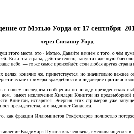
ение от Мэтью Уорда от 17 сентября 201
через Сюзанну Уорд
этого места, это - Мэтью. Давайте начнём с того, о чём дума
ей. Если эта страна, действительно, запустит ядерную боегол
ваше небо, — то же самое произойдёт, если любая другая стран
целях, конечно же, приветствуется, но значительно важнее о
нергетические стримеры враждебности и недоверие противостоящ
ось в нашем последнем сообщении по поводу президентских в
дом, имеет исключение Хиллари Клинтон из предвыборной го
сти Клинтон, испарятся. Энергия этих стримеров уже запуще
пост президентства, что выдвинет Сандерса.
того, как фракции Иллюминатов Рокфеллеров полностью потеря
ставление Владимира Путина как человека, вмешивающегося в 