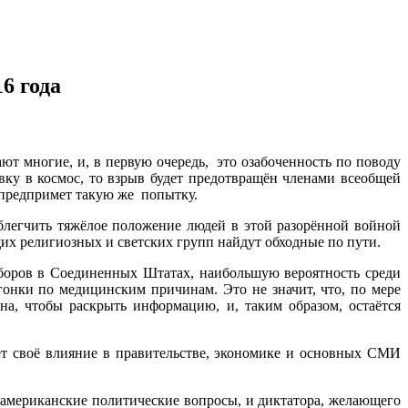
6 года
ют многие, и, в первую очередь, это озабоченность по поводу
овку в космос, то взрыв будет предотвращён членами всеобщей
а предпримет такую же попытку.
блегчить тяжёлое положение людей в этой разорённой войной
их религиозных и светских групп найдут обходные по пути.
ыборов в Соединенных Штатах, наибольшую вероятность среди
нки по медицинским причинам. Это не значит, что, по мере
на, чтобы раскрыть информацию, и, таким образом, остаётся
ет своё влияние в правительстве, экономике и основных СМИ
американские политические вопросы, и диктатора, желающего