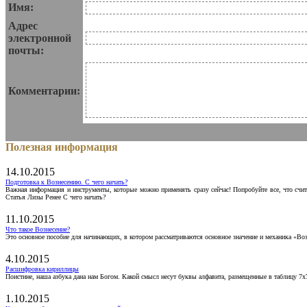
Имя:
Адрес
электронной
почты:
Комментарии:
Полезная информация
14.10.2015
Подготовка к Вознесению. С чего начать?
Важная информация и инструменты, которые можно применять сразу сейчас! Попробуйте все, что счит
Статья Лизы Ренее С чего начать?
11.10.2015
Что такое Вознесение?
Это основное пособие для начинающих, в котором рассматриваются основное значение и механика «Воз
4.10.2015
Расшифровка кириллицы
Поистине, наша азбука дана нам Богом. Какой смысл несут буквы алфавита, размещенные в таблицу 7х
1.10.2015