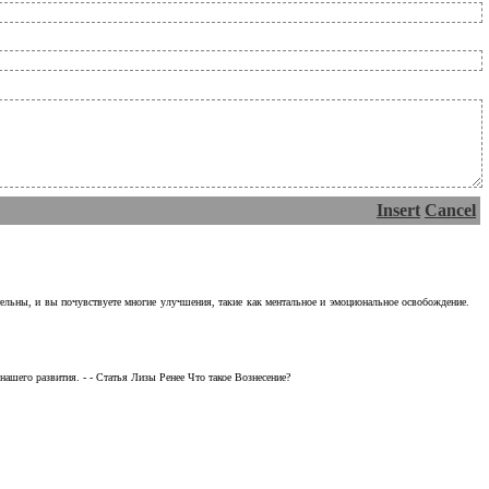
Insert
Cancel
тельны, и вы почувствуете многие улучшения, такие как ментальное и эмоциональное освобождение.
ашего развития. - - Статья Лизы Ренее Что такое Вознесение?