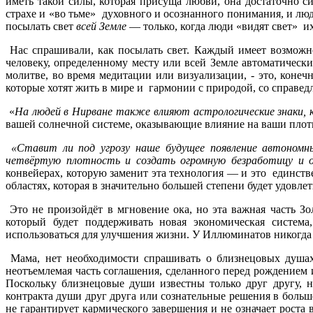
иметь такой силы, которая присуща любви, она достаточно с
страхе и «во тьме» духовного и осознанного понимания, и л
посылать свет
всей Земле
— только, когда люди «видят свет» и
Нас спрашивали, как посылать свет. Каждый имеет возможно
человеку, определенному месту или всей Земле автоматическ
молитве, во время медитации или визуализации, - это, конечн
которые хотят жить в мире и гармонии с природой, со справед
«
На людей в Нирване также влияют астрологические знаки, к
вашей солнечной системе, оказывающие влияние на ваши плот
«Ставит ли под угрозу наше будущее появление автономн
четвёртую плотность и создать огромную безработицу и 
конвейерах, которую заменит эта технология — и это единстве
областях, которая в значительно большей степени будет удовле
Это не произойдёт в мгновение ока, но эта важная часть З
который будет поддерживать новая экономическая систем
использоваться для улучшения жизни. У Иллюминатов никогда 
Мама, нет необходимости спрашивать о близнецовых душах
неотъемлемая часть соглашения, сделанного перед рождением
Поскольку близнецовые души известны только друг другу, н
контракта души друг друга или сознательные решения в боль
не гарантирует кармического завершения и не означает роста