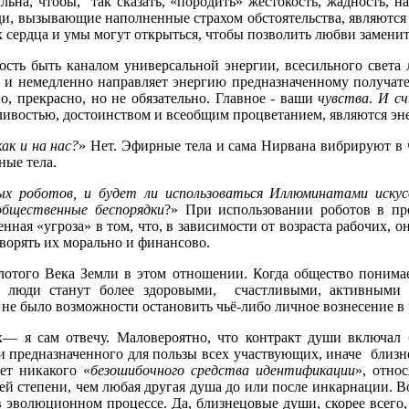
ильна, чтобы, так сказать, «породить» жестокость, жадность, 
юди, вызывающие наполненные страхом обстоятельства, являются
х сердца и умы могут открыться, чтобы позволить любви заменит
сть быть каналом универсальной энергии, всесильного света
и и немедленно направляет энергию предназначенному получател
о, прекрасно, но не обязательно. Главное - ваши
чувства
.
И сч
ливостью, достоинством и всеобщим процветанием, являются эне
ак и на нас?
» Нет. Эфирные тела и сама Нирвана вибрируют в 
ные тела.
ых роботов, и будет ли использоваться Иллюминатами иску
общественные беспорядки
?» При использовании роботов в пр
нная «угроза» в том, что, в зависимости от возраста рабочих, о
творять их морально и финансово.
олотого Века Земли в этом отношении. Когда общество понима
а, люди станут более здоровыми, счастливыми, активными
не было возможности остановить чьё-либо личное вознесение в
— я сам отвечу. Маловероятно, что контракт души включал 
 и предназначенного для пользы всех участвующих, иначе близн
ет никакого «
безошибочного средства идентификации
», отно
шей степени, чем любая другая душа до или после инкарнации. 
 в эволюционном процессе. Да, близнецовые души, скорее всего