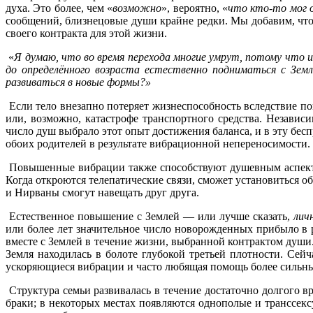
духа. Это более, чем «
возможно
», вероятно, «
что кто-то мог о
сообщений, близнецовые души крайне редки. Мы добавим, что 
своего контракта для этой жизни.
«
Я думаю, что во время перехода многие умрут, потому что и
до определённого возраста естественно подниматься с Земл
развиваться в новые формы?»
Если тело внезапно потеряет жизнеспособность вследствие п
или, возможно, катастрофе транспортного средства. Независ
число душ выбрало этот опыт достижения баланса, и в эту бес
обоих родителей в результате вибрационной непереносимости. В
Повышенные вибрации также способствуют душевным аспекта
Когда откроются телепатические связи, сможет установиться о
и Нирваны смогут навещать друг друга.
Естественное повышение с Землей — или лучше сказать,
лич
или более лет значительное число новорожденных прибыло в р
вместе с Землей в течение жизни, выбранной контрактом души
Земля находилась в болоте глубокой третьей плотности. Сей
ускоряющиеся вибрации и часто любящая помощь более сильн
Структура семьи развивалась в течение достаточно долгого 
браки; в некоторых местах появляются однополые и транссекс