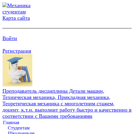
Карта сайта
Войти
Регистрация
Преподаватель дисциплины Детали машин,
Техническая механика, Прикладная механика,
Теоретическая механика с многолетним стажем,
доцент, к.т.н. выполнит работу быстро и качественно в
соответствии с Вашими требованиями
Главная
Студентам
Школьникам