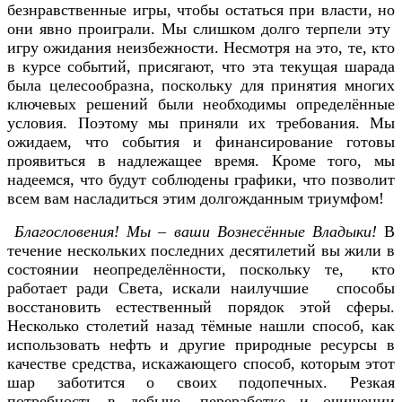
безнравственные игры, чтобы остаться при власти, но
они явно проиграли. Мы слишком долго терпели эту
игру ожидания неизбежности. Несмотря на это, те, кто
в курсе событий, присягают, что эта текущая шарада
была целесообразна, поскольку для принятия многих
ключевых решений были необходимы определённые
условия. Поэтому мы приняли их требования. Мы
ожидаем, что события и финансирование готовы
проявиться в надлежащее время. Кроме того, мы
надеемся, что будут соблюдены графики, что позволит
всем вам насладиться этим долгожданным триумфом!
Благословения! Мы – ваши Вознесённые Владыки!
В
течение нескольких последних десятилетий вы жили в
состоянии неопределённости, поскольку те, кто
работает ради Света, искали наилучшие способы
восстановить естественный порядок этой сферы.
Несколько столетий назад тёмные нашли способ, как
использовать нефть и другие природные ресурсы в
качестве средства, искажающего способ, которым этот
шар заботится о своих подопечных. Резкая
потребность в добыче, переработке и очищении