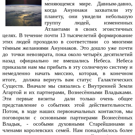
меняющемся мире. Давным-давно,
когда Ануннаки захватили эту
планету, они увидели небольшую
группу людей, измененных
Атлантами в своих эгоистичных
целях. В течение почти 13 тысячелетий формирование
этих людей проходило в соответствии со многими
тёмным желаниями Ануннаков. Это дошло уже почти
до точки невозврата, пока около четырёх десятилетий
назад официально не вмешались Небеса. Небеса
приказали нам мы прибыть в эту солнечную систему и
немедленно начать миссию, которая, в конечном
итоге, должна вернуть вам статус Галактических
Существ. Вначале мы связались с Внутренней Земли
Агартой и их партнерами, Вознесёнными Владыками.
Эти первые визиты дали только очень общее
представление о событиях этой действительности.
Потом, в ходе наших первоначальных контактов, мы
поговорили с основными партнерами Вознесённых
Владык, - особыми духовными Старейшинами и
членами королевских семей. Нам понадобилось более