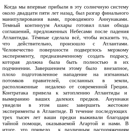
Когда мы впервые прибыли в эту солнечную систему
около двадцати пяти лет назад, был разгар финального
манипулирования вами, проводимого Аннунаками.
Темный континуум Анхары готовил план обхода
соглашений, предложенных Небесами после падения
Атлантиды. Тёмные сделала всё, чтобы исказить то,
что действительно, произошло с Атлантами.
Человечество поверхности подверглось мерзкому
эксперименту, предназначенному создать подрасу,
которая должна была быть полностью в их
подчинении. Завершением этому было внезапное,
плохо подготовленное нападение на изгнанных
потомков правителей, сосланных в земли,
расположенные недалеко от современной Греции.
Контратака привела к затоплению Атлантиды и
вымиранию ваших далеких предков. Ануннаки
увидели в этом шанс завершить жестокие
эксперименты в Атлантиде. В течение последующих
трех тысяч лет ваши предки выживали благодаря
тайной помощи, оказываемой Агартой и нами. В
итоге, это привело к различным распоряжениям