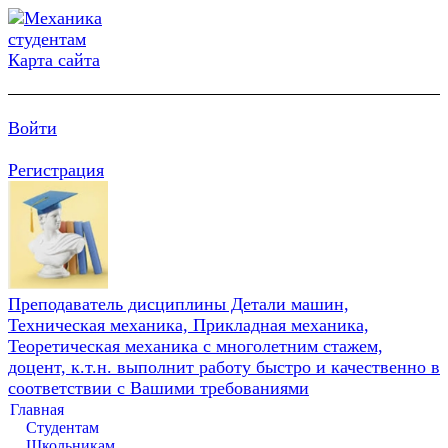
Карта сайта
Войти
Регистрация
Преподаватель дисциплины Детали машин,
Техническая механика, Прикладная механика,
Теоретическая механика с многолетним стажем,
доцент, к.т.н. выполнит работу быстро и качественно в
соответствии с Вашими требованиями
Главная
Студентам
Школьникам