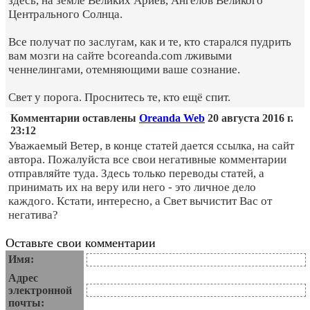
здесь, на земле Великих Ариев, Ангелов Великого
Центрального Солнца.
Все получат по заслугам, как и те, кто старался пудрить
вам мозги на сайте bcoreanda.com лживыми
ченнелингами, отемняющими ваше сознание.
Свет у порога. Проснитесь те, кто ещё спит.
Комментарии оставлены
Oreanda Web
20 августа 2016 г.
23:12
Уважаемый Ветер, в конце статей дается ссылка, на сайт
автора. Пожалуйста все свои негативные комментарии
отправляйте туда. Здесь только переводы статей, а
принимать их на веру или него - это личное дело
каждого. Кстати, интересно, а Свет вычистит Вас от
негатива?
Оставьте свои комментарии
Имя:
Адрес
электронной
почты: