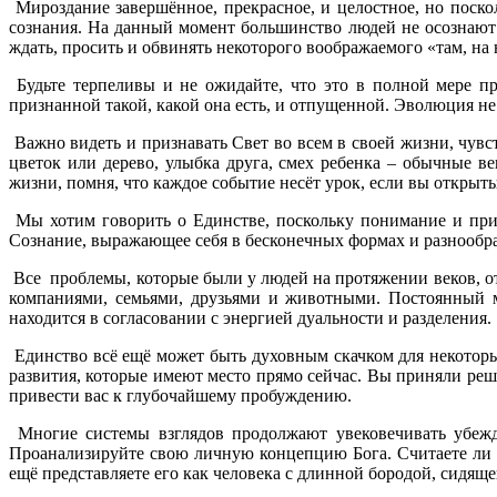
Мироздание завершённое, прекрасное, и целостное, но поск
сознания. На данный момент большинство людей не осознают 
ждать, просить и обвинять некоторого воображаемого «там, на н
Будьте терпеливы и не ожидайте, что это в полной мере пр
признанной такой, какой она есть, и отпущенной. Эволюция не
Важно видеть и признавать Свет во всем в своей жизни, чувс
цветок или дерево, улыбка друга, смех ребенка – обычные в
жизни, помня, что каждое событие несёт урок, если вы открыты
Мы хотим говорить о Единстве, поскольку понимание и при
Сознание, выражающее себя в бесконечных формах и разнообра
Все проблемы, которые были у людей на протяжении веков, от
компаниями, семьями, друзьями и животными. Постоянный м
находится в согласовании с энергией дуальности и разделения.
Единство всё ещё может быть духовным скачком для некоторы
развития, которые имеют место прямо сейчас. Вы приняли реше
привести вас к глубочайшему пробуждению.
Многие системы взглядов продолжают увековечивать убежде
Проанализируйте свою личную концепцию Бога. Считаете ли 
ещё представляете его как человека с длинной бородой, сидяще