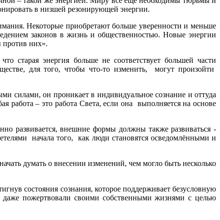
ичной – такой же энергией. Миру всё ещё необходимы тюрьмы и
ионировать в низшей резонирующей энергии.
имания. Некоторые приобретают больше уверенности и меньше
оведением законов в жизнь и общественностью. Новые энергии
ы против них».
что старая энергия больше не соответствует большей части
ществе, для того, чтобы что-то изменить, могут произойти
ыми силами, он проникает в индивидуальное сознание и оттуда
ая работа – это работа Света, если она выполняется на основе
янно развивается, внешние формы должны также развиваться -
идетелями начала того, как люди становятся осведомлёнными и
начать думать о внесении изменений, чем могло быть несколько
тигнув состояния сознания, которое поддерживает безусловную
их даже пожертвовали своими собственными жизнями с целью