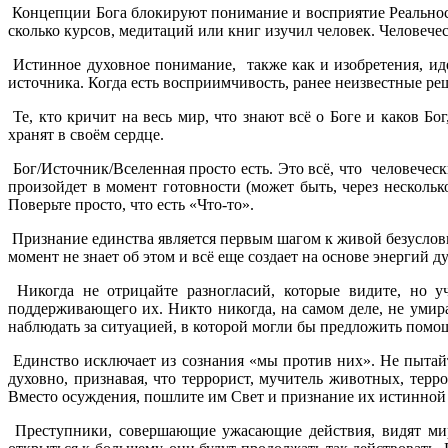
Концепции Бога блокируют понимание и восприятие Реальности
сколько курсов, медитаций или книг изучил человек. Человечес
Истинное духовное понимание, также как и изобретения, идеи
источника. Когда есть восприимчивость, ранее неизвестные реш
Те, кто кричит на весь мир, что знают всё о Боге и каков Б
хранят в своём сердце.
Бог/Источник/Вселенная просто есть. Это всё, что человеческ
произойдет в момент готовности (может быть, через несколь
Поверьте просто, что есть «Что-то».
Признание единства является первым шагом к живой безусловн
момент не знает об этом и всё еще создает на основе энергий д
Никогда не отрицайте разногласий, которые видите, но уч
поддерживающего их. Никто никогда, на самом деле, не умир
наблюдать за ситуацией, в которой могли бы предложить помощь,
Единство исключает из сознания «мы против них». Не пытай
духовно, признавая, что террорист, мучитель животных, терр
Вместо осуждения, пошлите им Свет и признание их истинной 
Преступники, совершающие ужасающие действия, видят мир 