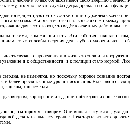
. Война и насилие только согласовывают свою энергию с аналог
ло к тому, что многие эти службы деградировали и стали функц
ждый интерпретируют это в соответствии с уровнем своего пон
тельным образом. Эта энергия стоит за конфликтами между пр
егодование для всех сторон, что ведёт к ответным действиям «м
аны такими, какими они есть. Эти события говорят о том, 
 приемлемые способы ведения дел глубоко укоренились в об
тельность связана с проведением в жизнь законов или вооруженн
бы уважение и к общественности, и к полиции стало нормой. Люб
е сегодня, не изменятся, но поскольку мировое сознание посто
вые и более просветлённые уровни осознания. Вы являетесь св
и, в целом, к переменам.
уководства, корпорации и т.д., они побуждают их более легко 
ровне, о котором мы говорим. Они вошли в эту жизнь, уже дос
егда всё делать на высшем уровне. Некоторые из этих дорог
стемы.