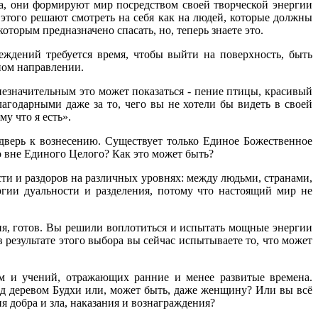
а, они формируют мир посредством своей творческой энергии
этого решают смотреть на себя как на людей, которые должны
оторым предназначено спасать, но, теперь знаете это.
еждений требуется время, чтобы выйти на поверхность, быть
ном направлении.
незначительным это может показаться - пение птицы, красивый
агодарными даже за то, чего вы не хотели бы видеть в своей
у что я есть».
верь к вознесению. Существует только Единое Божественное
 вне Единого Целого? Как это может быть?
ти и раздоров на различных уровнях: между людьми, странами,
гии дуальности и разделения, потому что настоящий мир не
ия, готов. Вы решили воплотиться и испытать мощные энергии
 результате этого выбора вы сейчас испытываете то, что может
м и учений, отражающих ранние и менее развитые времена.
д деревом Будхи или, может быть, даже женщину? Или вы всё
я добра и зла, наказания и вознаграждения?