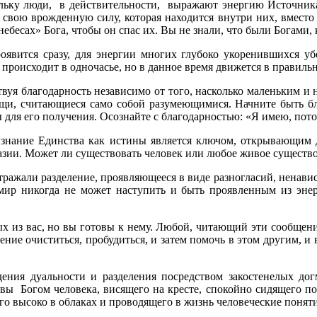
ольку люди, в действительности, выражают энергию Источник
свою врожденную силу, которая находится внутри них, вместо 
ебесах» Бога, чтобы он спас их. Вы не знали, что были Богами, к
оявится сразу, для энергии многих глубоко укоренившихся уб
 происходит в одночасье, но в данное время движется в правиль
твуя благодарность независимо от того, насколько маленьким и 
ещи, считающиеся само собой разумеющимися. Начните быть бл
 для его получения. Осознайте с благодарностью: «Я имею, потом
знание Единства как истины является ключом, открывающим д
зии. Может ли существовать человек или любое живое существо
ражали разделение, проявляющееся в виде разногласий, ненавис
ир никогда не может наступить и быть проявленным из энер
х из вас, но вы готовы к нему. Любой, читающий эти сообщен
ние очиститься, пробудиться, и затем помочь в этом другим, и в
ния дуальности и разделения посредством закостенелых дог
вы Богом человека, висящего на кресте, спокойно сидящего по
го высоко в облаках и проводящего в жизнь человеческие поняти