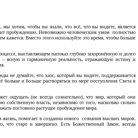
 мы хотим, чтобы вы знали, что всё, что вы видите, является
лужит пробуждению. Невозможно человеческим умом полностью
ем кажется. Вместо этого используйте это время, чтобы больше
процессе, выставляющем напоказ глубоко захоронённую и долго
мо – ясную и гармоничную реальность, отражающую истину и
я.
ды не думайте, что хаос, который вы видите, поддерживается
сё больше и больше растворяться по мере поступления Света в
ет ощущать (не всегда сознательно), что мир, который они
ю собственную власть, независимо от того, насколько сильно
ражать постоянно растущее пробуждение мира.
я жизнь, помогает в создании нового сознания высших миров.
о, что старо и завершено. Есть Божественный Закон, всегда