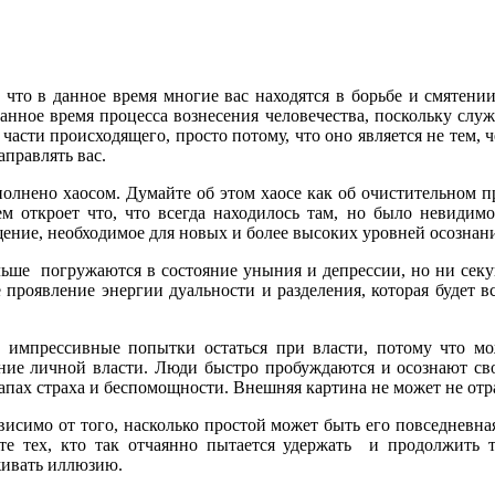
то в данное время многие вас находятся в борьбе и смятении,
данное время процесса вознесения человечества, поскольку с
асти происходящего, просто потому, что оно является не тем, ч
аправлять вас.
полнено хаосом. Думайте об этом хаосе как об очистительном 
ем откроет что, что всегда находилось там, но было невиди
ение, необходимое для новых и более высоких уровней осознани
ьше погружаются в состояние уныния и депрессии, но ни секун
 проявление энергии дуальности и разделения, которая будет в
е импрессивные попытки остаться при власти, потому что мож
ние личной власти. Люди быстро пробуждаются и осознают сво
апах страха и беспомощности. Внешняя картина не может не от
исимо от того, насколько простой может быть его повседневна
ите тех, кто так отчаянно пытается удержать и продолжить т
живать иллюзию.