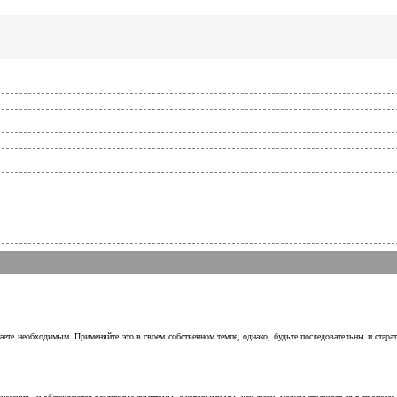
аете необходимым. Применяйте это в своем собственном темпе, однако, будьте последовательны и стара