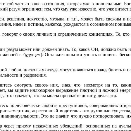
 той частью вашего сознания, которая уже заполнена ими. Бог
кий разум ограничен тем, что ему уже известно, что уже витает 
, решения, искусство, музыка, и т.п., может быть свежим и но
ения, идеи и истины, кажется, рождаются в осознанном понимани
ог, говорят о своих личных и ограниченных концепциях. Те, кт
ий разум может или должен знать. То, каков ОН, должно быть и
ко жизней в будущем). Оставьте попытки узнать и понять беско
ой любви, поскольку откуда могут появиться враждебность и не
уальности и разделения.
итесь смотреть сквозь них, зная, что, несмотря на то, ка
ает, вы видите иллюзорное выражение плотной и ложной энерги
 это означает, что вы молча признаёте истину, делая это.
тесь по-человечески любить преступников, совершающих отврат
орист-смертник, агрессивный водитель - это духовные существа
индивидуальности. Это не значит, что нужно потворствовать и
через призму искажённых убеждений, основанных на дуально