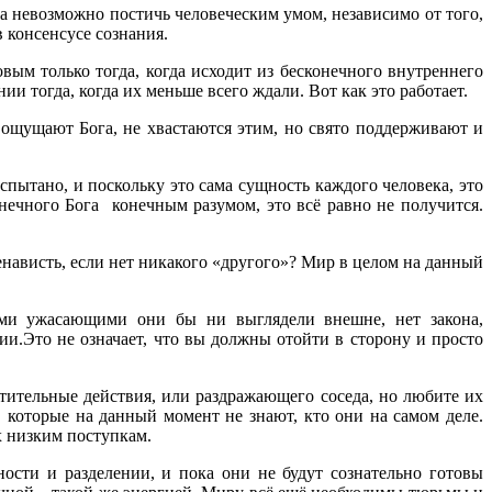
а невозможно постичь человеческим умом, независимо от того,
в консенсусе сознания.
вым только тогда, когда исходит из бесконечного внутреннего
и тогда, когда их меньше всего ждали. Вот как это работает.
о ощущают Бога, не хвастаются этим, но свято поддерживают и
спытано, и поскольку это сама сущность каждого человека, это
нечного Бога конечным разумом, это всё равно не получится.
нависть, если нет никакого «другого»? Мир в целом на данный
кими ужасающими они бы ни выглядели внешне, нет закона,
и.Это не означает, что вы должны отойти в сторону и просто
ительные действия, или раздражающего соседа, но любите их
, которые на данный момент не знают, кто они на самом деле.
х низким поступкам.
сти и разделении, и пока они не будут сознательно готовы