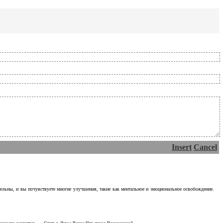
Insert
Cancel
тельны, и вы почувствуете многие улучшения, такие как ментальное и эмоциональное освобождение.