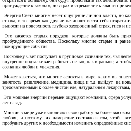
открыться к большему, они будут продолжать так действовать
принуждение к законам, но страх и стремление к власти приве
Энергия Света многим несёт ощущение личной власти, но ка
страха, в то время как другие начинают вести себя отврати
выносят на поверхность глубоко захороненный страх, гнев и н
Это касается старых порядков, которые должны быть призн
пробуждённого общества. Поскольку многие старые и ранее
шокирующие события.
Поскольку Свет поступает в групповое сознание тех, чья дея
внутренне подталкивает работать не так, как в раньше, а что
сознания любви и уважения.
Может казаться, что многие аспекты в мире, каким вы знает
занятость, развлечение, медицина, пища и т.д. выйдут на но
требовательными к более чистой еде, натуральным лекарствам, 
Эти мощные энергии перемен ощущают компании, сфера услуг, р
лет назад.
Многие в мире уже выполняют свою работу на более высоком у
любовь, и поэтому их намерение состояло в том, чтобы вс
пробудить других к необходимости изменить определённые си