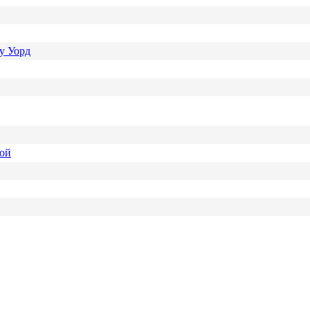
у Уорд
ной