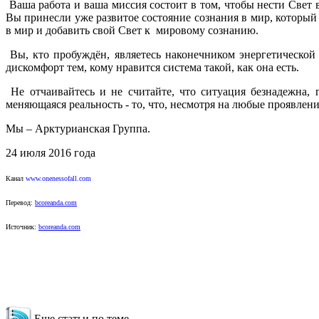
Ваша работа и ваша миссия состоит в том, чтобы нести Свет
Вы принесли уже развитое состояние сознания в мир, который 
в мир и добавить свой Свет к мировому сознанию.
Вы, кто пробуждён, являетесь наконечником энергетической 
дискомфорт тем, кому нравится система такой, как она есть.
Не отчаивайтесь и не считайте, что ситуация безнадежна, 
меняющаяся реальность - то, что, несмотря на любые проявлен
Мы – Арктурианская Группа.
24 июля 2016 года
Канал
www.onenessofall.com
Перевод:
bcoreanda.com
Источник:
bcoreanda.com
Еще статьи по теме