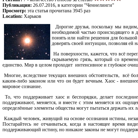
Публикация:
26.07.2016, в категории "Ченнелинги"
Просмотр:
эта статья прочитана 3945 раз
Location:
Харьков
Дорогие друзья, поскольку мы видим, ч
необходимой частью происходящего в 
понять или найти решения для большой ч
доверять своей интуиции, позволяя ей н
На поверхности, кажется, что всё пере
скрываемую грязь, который со времен
единство. Мир в целом проходит интенсивное и глубокое очищ
Многие, вследствие текущих внешних обстоятельств, всё бол
каким-либо законом или что он будет вечным. Хаос - внешнее
мировое сознание.
То, что поддерживает хаос и беспорядки, делает последни
поддерживают, меняется, и вместе с этим меняется их ощуще
определённые элементы общества могут пытаться держать их л
Каждый человек, живущий на основе осознания истины, незав
Постарайтесь не отчаиваться, когда в настоящее время вид
поддерживающий истину, но никакие законы не могут поддер