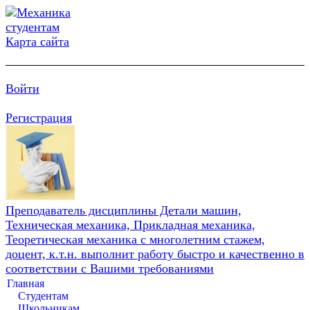
Карта сайта
Войти
Регистрация
Преподаватель дисциплины Детали машин,
Техническая механика, Прикладная механика,
Теоретическая механика с многолетним стажем,
доцент, к.т.н. выполнит работу быстро и качественно в
соответствии с Вашими требованиями
Главная
Студентам
Школьникам