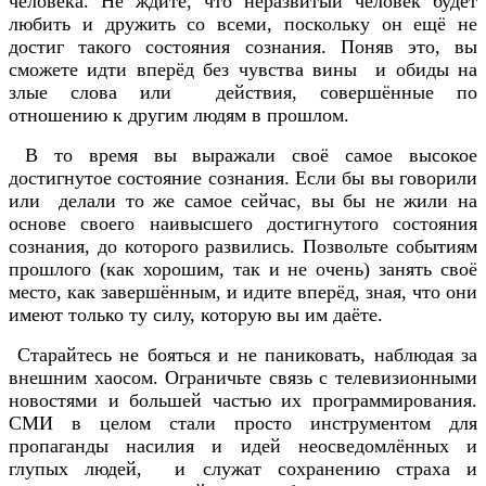
человека. Не ждите, что неразвитый человек будет
любить и дружить со всеми, поскольку он ещё не
достиг такого состояния сознания. Поняв это, вы
сможете идти вперёд без чувства вины и обиды на
злые слова или действия, совершённые по
отношению к другим людям в прошлом.
В то время вы выражали своё самое высокое
достигнутое состояние сознания. Если бы вы говорили
или делали то же самое сейчас, вы бы не жили на
основе своего наивысшего достигнутого состояния
сознания, до которого развились. Позвольте событиям
прошлого (как хорошим, так и не очень) занять своё
место, как завершённым, и идите вперёд, зная, что они
имеют только ту силу, которую вы им даёте.
Старайтесь не бояться и не паниковать, наблюдая за
внешним хаосом. Ограничьте связь с телевизионными
новостями и большей частью их программирования.
СМИ в целом стали просто инструментом для
пропаганды насилия и идей неосведомлённых и
глупых людей, и служат сохранению страха и