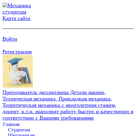
Карта сайта
Войти
Регистрация
Преподаватель дисциплины Детали машин,
Техническая механика, Прикладная механика,
Теоретическая механика с многолетним стажем,
доцент, к.т.н. выполнит работу быстро и качественно в
соответствии с Вашими требованиями
Главная
Студентам
Школьникам