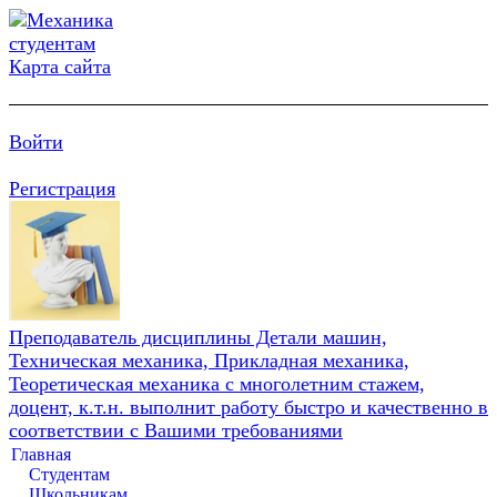
Карта сайта
Войти
Регистрация
Преподаватель дисциплины Детали машин,
Техническая механика, Прикладная механика,
Теоретическая механика с многолетним стажем,
доцент, к.т.н. выполнит работу быстро и качественно в
соответствии с Вашими требованиями
Главная
Студентам
Школьникам