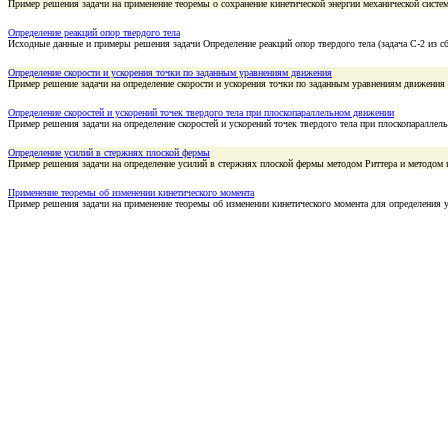
Пример решения задачи на применение теоремы о сохранение кинетической энергии механической систе
Определение реакций опор твердого тела
Исходные данные и примеры решения задачи Определение реакций опор твердого тела (задача С-2 из c
Определение скорости и ускорения точки по заданным уравнениям движения
Пример решение задачи на определение скорости и ускорения точки по заданным уравнениям движения
Определение скоростей и ускорений точек твердого тела при плоскопараллельном движении
Пример решения задачи на определение скоростей и ускорений точек твердого тела при плоскопаралле
Определение усилий в стержнях плоской фермы
Пример решения задачи на определение усилий в стержнях плоской фермы методом Риттера и методом 
Применение теоремы об изменении кинетического момента
Пример решения задачи на применение теоремы об изменении кинетического момента для определения 