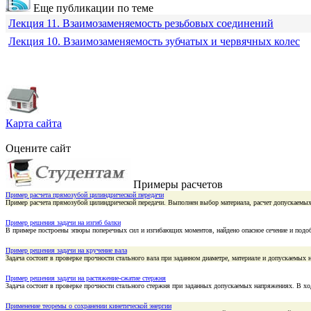
Еще публикации по теме
Лекция 11. Взаимозаменяемость резьбовых соединений
Лекция 10. Взаимозаменяемость зубчатых и червячных колес
Карта сайта
Оцените сайт
Примеры расчетов
Пример расчета прямозубой цилиндрической передачи
Пример расчета прямозубой цилиндрической передачи. Выполнен выбор материала, расчет допускаемых
Пример решения задачи на изгиб балки
В примере построены эпюры поперечных сил и изгибающих моментов, найдено опасное сечение и подоб
Пример решения задачи на кручение вала
Задача состоит в проверке прочности стального вала при заданном диаметре, материале и допускаемы
Пример решения задачи на растяжение-сжатие стержня
Задача состоит в проверке прочности стального стержня при заданных допускаемых напряжениях. В 
Применение теоремы о сохранении кинетической энергии