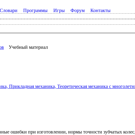
Словари
Программы
Игры
Форум
Контакты
ов
Учебный материал
а, Прикладная механика, Теоретическая механика с многолетним
вные ошибки при изготовлении, нормы точности зубчатых колес,