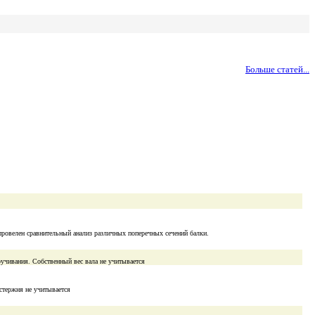
Больше статей...
провелен сравнительный анализ различных поперечных сечений балки.
ручивания. Собственный вес вала не учитывается
стержня не учитывается