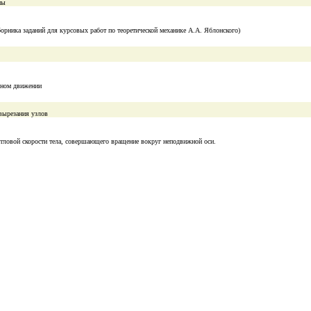
мы
борника заданий для курсовых работ по теоретической механике А.А. Яблонского)
льном движении
вырезания узлов
угловой скорости тела, совершающего вращение вокруг неподвижной оси.