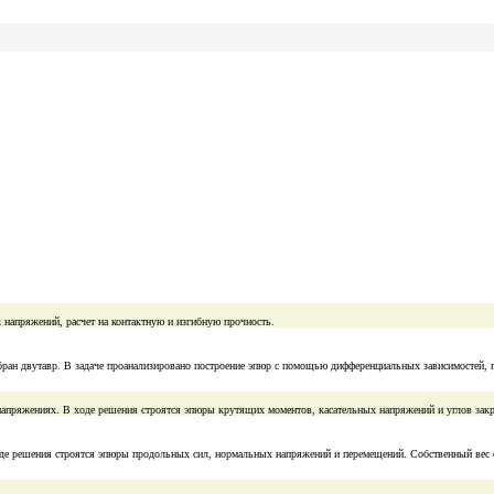
 напряжений, расчет на контактную и изгибную прочность.
ран двутавр. В задаче проанализировано построение эпюр с помощью дифференциальных зависимостей, 
х напряжениях. В ходе решения строятся эпюры крутящих моментов, касательных напряжений и углов зак
ходе решения строятся эпюры продольных сил, нормальных напряжений и перемещений. Собственный вес 