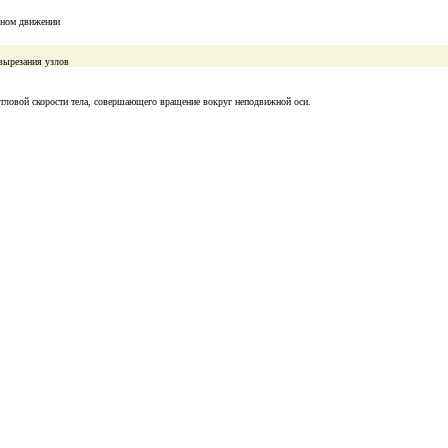
льном движении
вырезания узлов
угловой скорости тела, совершающего вращение вокруг неподвижной оси.