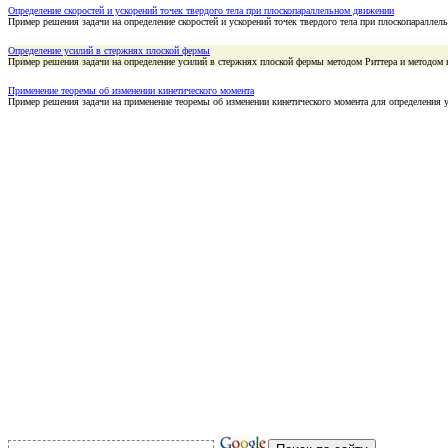
Определение скоростей и ускорений точек твердого тела при плоскопараллельном движении
Пример решения задачи на определение скоростей и ускорений точек твердого тела при плоскопаралле
Определение усилий в стержнях плоской фермы
Пример решения задачи на определение усилий в стержнях плоской фермы методом Риттера и методом 
Применение теоремы об изменении кинетического момента
Пример решения задачи на применение теоремы об изменении кинетического момента для определения 