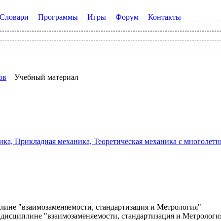
Словари
Программы
Игры
Форум
Контакты
ов
Учебный материал
а, Прикладная механика, Теоретическая механика с многолетним
лине "взаимозаменяемости, стандартизация и Метрология"
 дисциплине "взаимозаменяемости, стандартизация и Метрологи