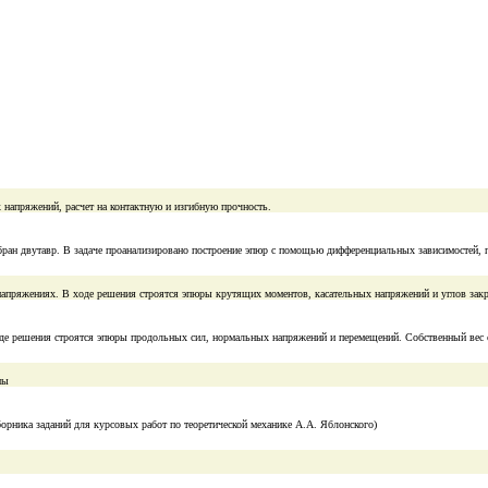
 напряжений, расчет на контактную и изгибную прочность.
ран двутавр. В задаче проанализировано построение эпюр с помощью дифференциальных зависимостей, 
х напряжениях. В ходе решения строятся эпюры крутящих моментов, касательных напряжений и углов зак
ходе решения строятся эпюры продольных сил, нормальных напряжений и перемещений. Собственный вес 
мы
борника заданий для курсовых работ по теоретической механике А.А. Яблонского)