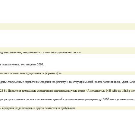
гидротехнических, энергетических и машиностроительных вузов
, исправленное, год издания 2008.
ашин и основы конструирования в формате djvu
дены современные справочные сведения по расчету и конструкциям осей, валов,подшипников, муфт, меха
3-81 Двигатели трехфазные асинхронные короткозамкнутые серии 4А мощностью 0,55 кВт до 15кВт, мощ
рт распространяется на гладкие элементы деталей с номинальными размерами до 3150 мм и устанавливает 
ть вращения подшипников и другие технические требования