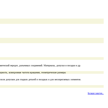
нический передач, разъемных соединений. Материалы, допуски и посадки и др.
ность, асинхронная частота вращения, геометрические размеры
поля допусков для гладких деталей в посадках и для несопрягаемых элементов.
Больше закачек...