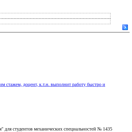
 стажем, доцент, к.т.н. выполнит работу быстро и
я" для студентов механических специальностей № 1435