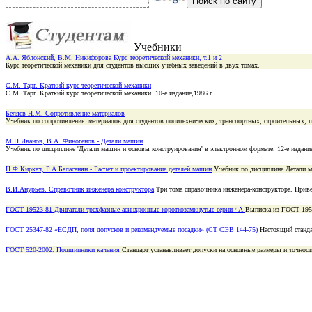
Учебники
А.А. Яблонский, В.М. Никифорова Курс теоретической механики, т.1 и 2
Курс теоретической механики для студентов высших учебных заведений в двух томах.
С.М. Тарг. Краткий курс теоретической механики
С.М. Тарг. Краткий курс теоретической механики. 10-е издание,1986 г.
Беляев Н.М. Сопротивление материалов
Учебник по сопротивлению материалов для студентов политехнических, транспортных, строительных, 
М.Н.Иванов, В.А. Финогенов - Детали машин
Учебник по дисциплине 'Детали машин и основы конструирования' в электронном формате. 12-е издание
Н.Ф.Киркач, Р.А.Баласанян - Расчет и проектирование деталей машин
Учебник по дисциплине Детали м
В.И.Анурьев. Справочник инженера конструктора
Три тома cправочника инженера-конструктора. Приве
ГОСТ 19523-81 Двигатели трехфазные асинхронные короткозамкнутые серии 4А
Выписка из ГОСТ 1952
ГОСТ 25347-82 «ЕСДП, поля допусков и рекомендуемые посадки» (СТ СЭВ 144-75)
Настоящий станда
ГОСТ 520-2002. Подшипники качения
Стандарт устанавливает допуски на основные размеры и точнос