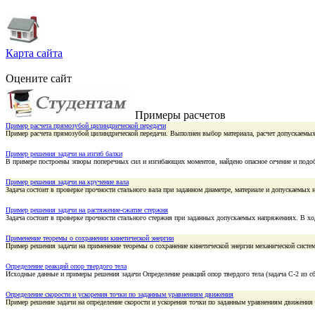
Карта сайта
Оцените сайт
Примеры расчетов
Пример расчета прямозубой цилиндрической передачи
Пример расчета прямозубой цилиндрической передачи. Выполнен выбор материала, расчет допускаемых
Пример решения задачи на изгиб балки
В примере построены эпюры поперечных сил и изгибающих моментов, найдено опасное сечение и подоб
Пример решения задачи на кручение вала
Задача состоит в проверке прочности стального вала при заданном диаметре, материале и допускаемы
Пример решения задачи на растяжение-сжатие стержня
Задача состоит в проверке прочности стального стержня при заданных допускаемых напряжениях. В 
Применение теоремы о сохранении кинетической энергии
Пример решения задачи на применение теоремы о сохранение кинетической энергии механической систе
Определение реакций опор твердого тела
Исходные данные и примеры решения задачи Определение реакций опор твердого тела (задача С-2 из c
Определение скорости и ускорения точки по заданным уравнениям движения
Пример решение задачи на определение скорости и ускорения точки по заданным уравнениям движения