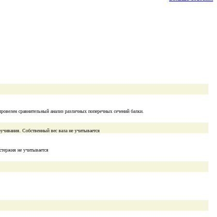
провелен сравнительный анализ различных поперечных сечений балки.
ручивания. Собственный вес вала не учитывается
стержня не учитывается