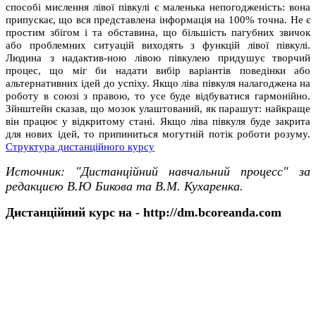
способі мислення лівої півкулі є маленька непогодженість: вона
припускає, що вся представлена інформація на 100% точна. Не є
простим збігом і та обставина, що більшість пагубних звичок
або проблемних ситуацій виходять з функцій лівої півкулі.
Людина з надактив-ною лівою півкулею придушує творчий
процес, що міг би надати вибір варіантів поведінки або
альтернативних ідей до успіху. Якщо ліва півкуля налагоджена на
роботу в союзі з правою, то усе буде відбуватися гармонійно.
Зйнштейн сказав, що мозок улаштований, як парашут: найкраще
він працює у відкритому стані. Якщо ліва півкуля буде закрита
для нових ідей, то припиниться могутній потік роботи розуму.
Структура дистанційного курсу
Источник: "Дистанційний навчальний процесс"
за
редакциєю В.Ю Бикова та В.М. Кухаренка.
Дистанційний курс на - http://dm.bcoreanda.com