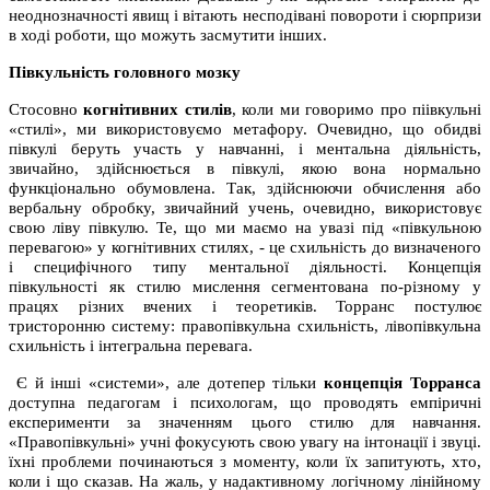
неоднозначності явищ і вітають несподівані повороти і сюрпризи
в ході роботи, що можуть засмутити інших.
Півкульність головного мозку
Стосовно
когнітивних стилів
, коли ми говоримо про піівкульні
«стилі», ми використовуємо метафору. Очевидно, що обидві
півкулі беруть участь у навчанні, і ментальна діяльність,
звичайно, здійснюється в півкулі, якою вона нормально
функціонально обумовлена. Так, здійснюючи обчислення або
вербальну обробку, звичайний учень, очевидно, використовує
свою ліву півкулю. Те, що ми маємо на увазі під «півкульною
перевагою» у когнітивних стилях, - це схильність до визначеного
і специфічного типу ментальної діяльності. Концепція
півкульності як стилю мислення сегментована по-різному у
працях різних вчених і теоретиків. Торранс постулює
тристоронню систему: правопівкульна схильність, лівопівкульна
схильність і інтегральна перевага.
Є й інші «системи», але дотепер тільки
концепція Торранса
доступна педагогам і психологам, що проводять емпіричні
експерименти за значенням цього стилю для навчання.
«Правопівкульні» учні фокусують свою увагу на інтонації і звуці.
їхні проблеми починаються з моменту, коли їх запитують, хто,
коли і що сказав. На жаль, у надактивному логічному лінійному