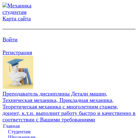
Карта сайта
Войти
Регистрация
Преподаватель дисциплины Детали машин,
Техническая механика, Прикладная механика,
Теоретическая механика с многолетним стажем,
доцент, к.т.н. выполнит работу быстро и качественно в
соответствии с Вашими требованиями
Главная
Студентам
Школьникам