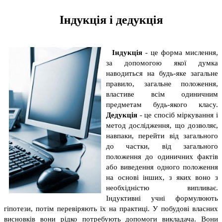
Індукція і дедукція
Індукція
- це форма мислення,
за допомогою якої думка
наводиться на будь-яке загальне
правило, загальне положення,
властиве всім одиничним
предметам будь-якого класу.
Дедукція
- це спосіб міркування і
метод дослідження, що дозволяє,
навпаки, перейти від загального
до частки, від загального
положення до одиничних фактів
або виведення одного положення
на основі інших, з яких воно з
необхідністю випливає.
Індуктивні учні формулюють
гіпотези, потім перевіряють їх на практиці. У побудові власних
висновків вони рідко потребують допомоги викладача. Вони