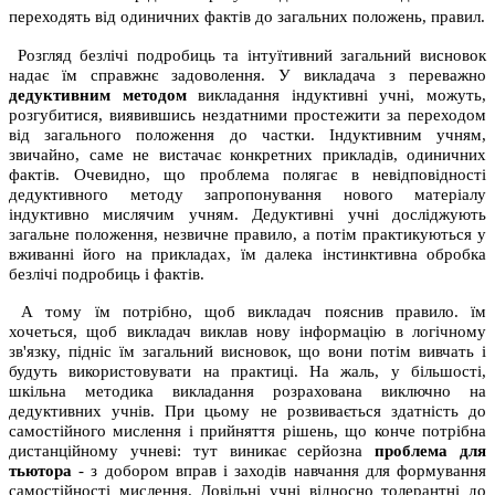
переходять від одиничних фактів до загальних положень, правил.
Розгляд безлічі подробиць та інтуїтивний загальний висновок
надає їм справжнє задоволення. У викладача з переважно
дедуктивним методом
викладання індуктивні учні, можуть,
розгубитися, виявившись нездатними простежити за переходом
від загального положення до частки. Індуктивним учням,
звичайно, саме не вистачає конкретних прикладів, одиничних
фактів. Очевидно, що проблема полягає в невідповідності
дедуктивного методу запропонування нового матеріалу
індуктивно мислячим учням. Дедуктивні учні досліджують
загальне положення, незвичне правило, а потім практикуються у
вживанні його на прикладах, їм далека інстинктивна обробка
безлічі подробиць і фактів.
А тому їм потрібно, щоб викладач пояснив правило. їм
хочеться, щоб викладач виклав нову інформацію в логічному
зв'язку, підніс їм загальний висновок, що вони потім вивчать і
будуть використовувати на практиці. На жаль, у більшості,
шкільна методика викладання розрахована виключно на
дедуктивних учнів. При цьому не розвивається здатність до
самостійного мислення і прийняття рішень, що конче потрібна
дистанційному учневі: тут виникає серйозна
проблема для
тьютора
- з добором вправ і заходів навчання для формування
самостійності мислення. Довільні учні відносно толерантні до