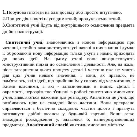
1.
Побудова гіпотези на базі досвіду або просто інтуїтивно.
2.
Процес діяльності неусвідомлений; продукт осмислений.
3.
Синтетичні учні йдуть від внутрішнього осмислення предмета
до його конструкції.
Синтетичні учні
, знайомлячись з новою інформацією при
читанні, негайно використовують усі наявні в них знання і думки
і, обробляючи нову інформацію тільки укупі з ними, приходять
до нових ідей. На цьому етапі вони використовують
конструктивний підхід до осмислення і діяльності. Але, на жаль,
після завершення цього процесу деталі і частини вже не мають
для цих учнів ніякого значення, і вони, як правило, не
пам'ятають, які з ідей, що прийшли їм у голову під час читання, є
їхніми власними, а які - запозиченими в інших. Деталі і
окремості, нерозрізнено з'єднані в роботі синтетично мислячого
учня, виявляються важкими для розподілу. Аналітики це учні, що
розбивають ціле на складові його частини. Вони прекрасно
справляються з безліччю складових частин цілого і прагнуть
розглянути дрібні нюанси у будь-якій картині. Вони легко
знаходять розходження у, здавалося б, найнерозрізненіших
предметах.
Аналітичний спосіб
як стиль мислення містить: