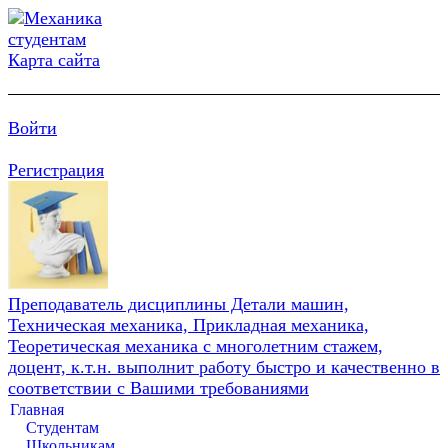
Карта сайта
Войти
Регистрация
Преподаватель дисциплины Детали машин,
Техническая механика, Прикладная механика,
Теоретическая механика с многолетним стажем,
доцент, к.т.н. выполнит работу быстро и качественно в
соответствии с Вашими требованиями
Главная
Студентам
Школьникам