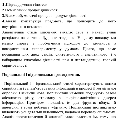
1.
Підтвердження гіпотези;
2.
Осмислений процес діяльності;
3.
Взаємообумовлені процес і продукт діяльності;
4.
Аналіз конструкції предмета, що приводить до його
внутрішнього осмислення.
Аналітичний стиль мислення виявляє себе в манері учнів
розділяти на частини будь-яке завдання. У цьому випадку ми
маємо справу з проблемним підходом до діяльності з
використанням експерименту у думках. Цікаво, що саме
поєднання цих двох стилів, синтетичного і аналітичного, і є
найкращим способом діяльності при її нестандартній, творчій
спрямованості.
Порівняльні і підсилювальні розходження.
Порівняльний і підсилювальний
стилі
характеризують шляхи
сприйняття і запам'ятовування інформації в процесі її когнітивної
обробки. Пізнаючи нове, порівнювані немовби поєднують разом
абсолютно різну, отриману з найрізноманітніших джерел
інформацію. Приміром, покажіть їм два фрукти: яблуко й
апельсин, і вони побачать «фрукт». Порівнювані інстинктивно
видаляють усі детальні відмінності, надаючи перевагу спільному.
Аналіз протиставлення й аналогії важко вдається їм, тому що