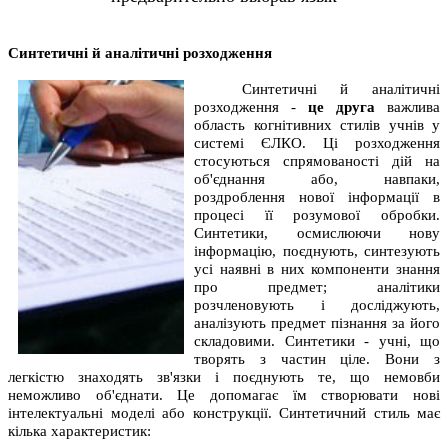
Синтетичні й аналітичні розходження
Синтетичні й аналітичні
розходження -
це друга
важлива
область когнітивних стилів учнів у
системі ЄЛКО. Ці розходження
стосуються спрямованості дій на
об'єднання або, навпаки,
роздроблення нової інформації в
процесі її розумової обробки.
Синтетики, осмислюючи нову
інформацію, поєднують, синтезують
усі наявні в них компоненти знання
про предмет; аналітики
розчленовують і досліджують,
аналізують предмет пізнання за його
складовими. Синтетики - учні, що
творять з частин ціле. Вони з
легкістю знаходять зв'язки і поєднують те, що немовби
неможливо об'єднати. Це допомагає їм створювати нові
інтелектуальні моделі або конструкції. Синтетичний стиль має
кілька характеристик: