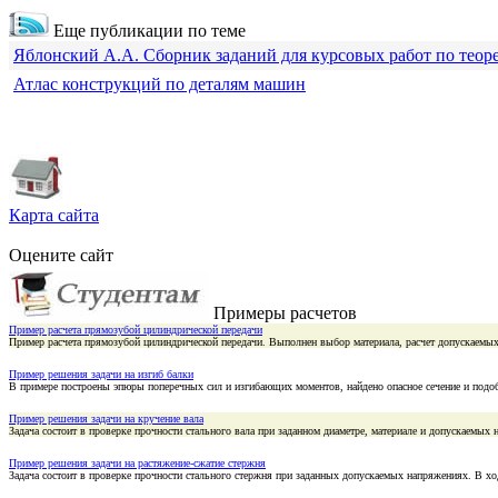
Еще публикации по теме
Яблонский А.А. Сборник заданий для курсовых работ по теор
Атлас конструкций по деталям машин
Карта сайта
Оцените сайт
Примеры расчетов
Пример расчета прямозубой цилиндрической передачи
Пример расчета прямозубой цилиндрической передачи. Выполнен выбор материала, расчет допускаемых
Пример решения задачи на изгиб балки
В примере построены эпюры поперечных сил и изгибающих моментов, найдено опасное сечение и подоб
Пример решения задачи на кручение вала
Задача состоит в проверке прочности стального вала при заданном диаметре, материале и допускаемы
Пример решения задачи на растяжение-сжатие стержня
Задача состоит в проверке прочности стального стержня при заданных допускаемых напряжениях. В 