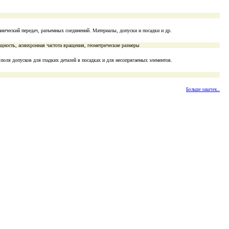
нический передач, разъемных соединений. Материалы, допуски и посадки и др.
ность, асинхронная частота вращения, геометрические размеры
поля допусков для гладких деталей в посадках и для несопрягаемых элементов.
Больше закачек...