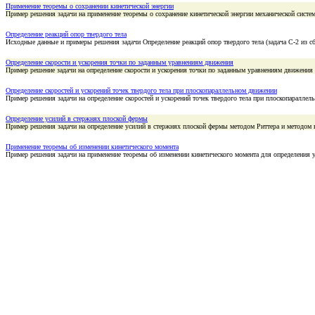
Применение теоремы о сохранении кинетической энергии
Пример решения задачи на применение теоремы о сохранение кинетической энергии механической систе
Определение реакций опор твердого тела
Исходные данные и примеры решения задачи Определение реакций опор твердого тела (задача С-2 из c
Определение скорости и ускорения точки по заданным уравнениям движения
Пример решение задачи на определение скорости и ускорения точки по заданным уравнениям движения
Определение скоростей и ускорений точек твердого тела при плоскопараллельном движении
Пример решения задачи на определение скоростей и ускорений точек твердого тела при плоскопаралле
Определение усилий в стержнях плоской фермы
Пример решения задачи на определение усилий в стержнях плоской фермы методом Риттера и методом 
Применение теоремы об изменении кинетического момента
Пример решения задачи на применение теоремы об изменении кинетического момента для определения 