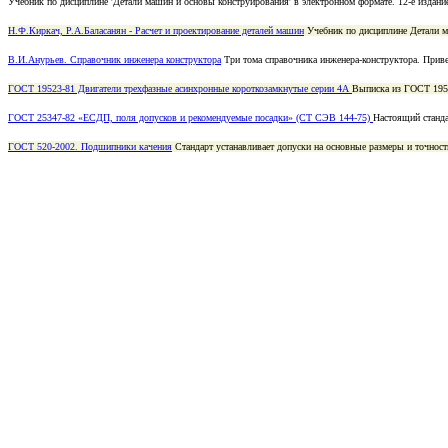
Учебник по дисциплине 'Детали машин и основы конструирования' в электронном формате. 12-е издание
Н.Ф.Киркач, Р.А.Баласанян - Расчет и проектирование деталей машин
Учебник по дисциплине Детали м
В.И.Анурьев. Справочник инженера конструктора
Три тома cправочника инженера-конструктора. Приве
ГОСТ 19523-81 Двигатели трехфазные асинхронные короткозамкнутые серии 4А
Выписка из ГОСТ 1952
ГОСТ 25347-82 «ЕСДП, поля допусков и рекомендуемые посадки» (СТ СЭВ 144-75)
Настоящий станда
ГОСТ 520-2002. Подшипники качения
Стандарт устанавливает допуски на основные размеры и точнос