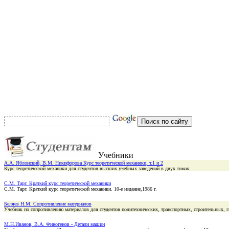
Учебники
А.А. Яблонский, В.М. Никифорова Курс теоретической механики, т.1 и 2
Курс теоретической механики для студентов высших учебных заведений в двух томах.
С.М. Тарг. Краткий курс теоретической механики
С.М. Тарг. Краткий курс теоретической механики. 10-е издание,1986 г.
Беляев Н.М. Сопротивление материалов
Учебник по сопротивлению материалов для студентов политехнических, транспортных, строительных, 
М.Н.Иванов, В.А. Финогенов - Детали машин