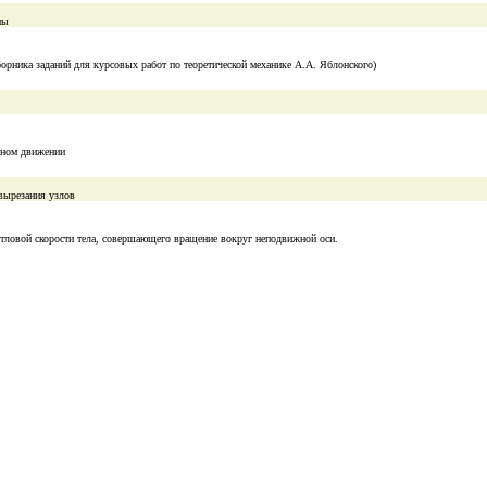
мы
борника заданий для курсовых работ по теоретической механике А.А. Яблонского)
льном движении
вырезания узлов
угловой скорости тела, совершающего вращение вокруг неподвижной оси.