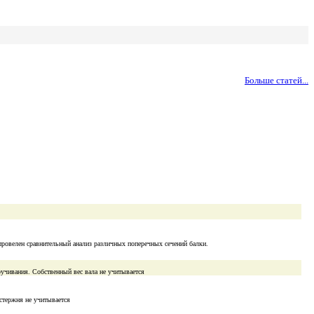
Больше статей...
провелен сравнительный анализ различных поперечных сечений балки.
ручивания. Собственный вес вала не учитывается
стержня не учитывается