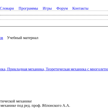
Словари
Программы
Игры
Форум
Контакты
ов
Учебный материал
а, Прикладная механика, Теоретическая механика с многолетним
етической механике
 механике под ред. проф. Яблонского А.А.