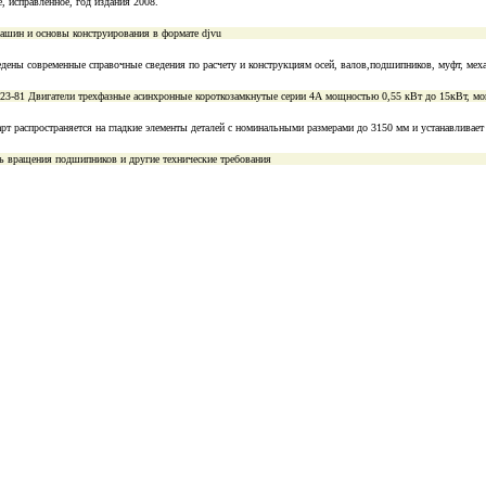
, исправленное, год издания 2008.
ашин и основы конструирования в формате djvu
дены современные справочные сведения по расчету и конструкциям осей, валов,подшипников, муфт, меха
3-81 Двигатели трехфазные асинхронные короткозамкнутые серии 4А мощностью 0,55 кВт до 15кВт, мощ
рт распространяется на гладкие элементы деталей с номинальными размерами до 3150 мм и устанавливает 
ть вращения подшипников и другие технические требования