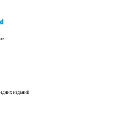
зык
оздних изданий.