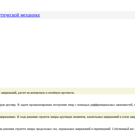
етической механике
 напряжений, расчет на контактную и изгибную прочность.
ран двутавр. В задаче проанализировано построение эпюр с помощью дифференциальных зависимостей, 
х напряжениях. В ходе решения строятся эпюры крутящих моментов, касательных напряжений и углов зак
ходе решения строятся эпюры продольных сил, нормальных напряжений и перемещений. Собственный вес 