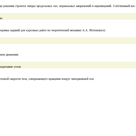
ходе решения строятся эпюры продольных сил, нормальных напряжений и перемещений. Собственный вес 
мы
борника заданий для курсовых работ по теоретической механике А.А. Яблонского)
льном движении
вырезания узлов
угловой скорости тела, совершающего вращение вокруг неподвижной оси.