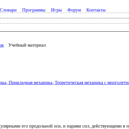
Словари
Программы
Игры
Форум
Контакты
ов
Учебный материал
а, Прикладная механика, Теоретическая механика с многолетним
улярными его продольной оси, и парами сил, действующими в пл