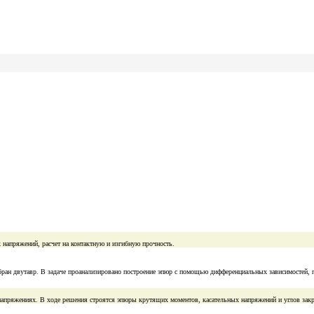
 напряжений, расчет на контактную и изгибную прочность.
ран двутавр. В задаче проанализировано построение эпюр с помощью дифференциальных зависимостей, 
х напряжениях. В ходе решения строятся эпюры крутящих моментов, касательных напряжений и углов зак