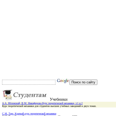
Учебники
А.А. Яблонский, В.М. Никифорова Курс теоретической механики, т.1 и 2
Курс теоретической механики для студентов высших учебных заведений в двух томах.
С.М. Тарг. Краткий курс теоретической механики