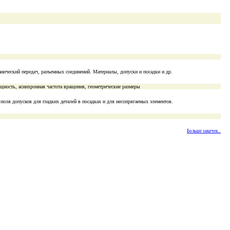
нический передач, разъемных соединений. Материалы, допуски и посадки и др.
ность, асинхронная частота вращения, геометрические размеры
поля допусков для гладких деталей в посадках и для несопрягаемых элементов.
Больше закачек...