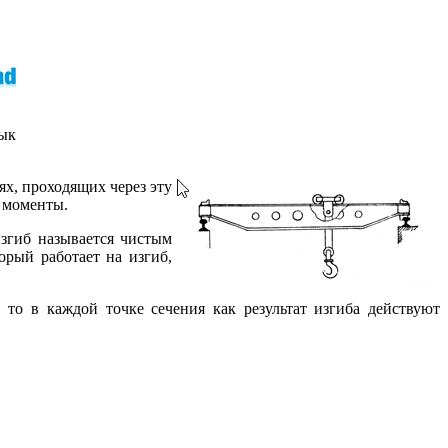
зык
ях, проходящих через эту
е моменты.
згиб называется чистым
орый работает на изгиб,
 то в каждой точке сечения как результат изгиба действуют