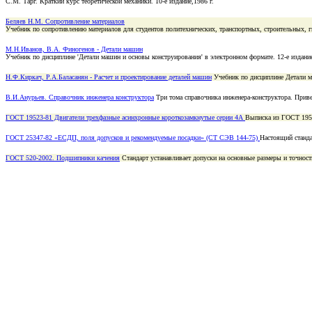
С.М. Тарг. Краткий курс теоретической механики. 10-е издание,1986 г.
Беляев Н.М. Сопротивление материалов
Учебник по сопротивлению материалов для студентов политехнических, транспортных, строительных, 
М.Н.Иванов, В.А. Финогенов - Детали машин
Учебник по дисциплине 'Детали машин и основы конструирования' в электронном формате. 12-е издание
Н.Ф.Киркач, Р.А.Баласанян - Расчет и проектирование деталей машин
Учебник по дисциплине Детали м
В.И.Анурьев. Справочник инженера конструктора
Три тома cправочника инженера-конструктора. Приве
ГОСТ 19523-81 Двигатели трехфазные асинхронные короткозамкнутые серии 4А
Выписка из ГОСТ 1952
ГОСТ 25347-82 «ЕСДП, поля допусков и рекомендуемые посадки» (СТ СЭВ 144-75)
Настоящий станда
ГОСТ 520-2002. Подшипники качения
Стандарт устанавливает допуски на основные размеры и точнос