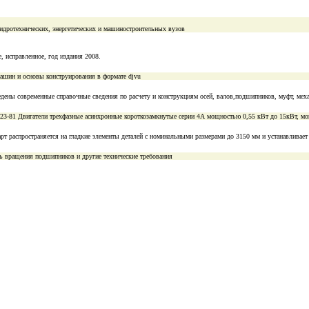
гидротехнических, энергетических и машиностроительных вузов
, исправленное, год издания 2008.
ашин и основы конструирования в формате djvu
дены современные справочные сведения по расчету и конструкциям осей, валов,подшипников, муфт, меха
3-81 Двигатели трехфазные асинхронные короткозамкнутые серии 4А мощностью 0,55 кВт до 15кВт, мощ
рт распространяется на гладкие элементы деталей с номинальными размерами до 3150 мм и устанавливает 
ть вращения подшипников и другие технические требования