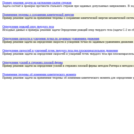
Пример решения задачи на растяжение-сжатие стержня
Задача состоит в проверке прочности стального стержня при заданных допускаемых напряжениях. В 
Применение теоремы о сохранении кинетической энергии
Пример решения задачи на применение теоремы о сохранение кинетической энергии механической систе
Определение реакций опор твердого тела
Исходные данные и примеры решения задачи Определение реакций опор твердого тела (задача С-2 из c
Определение скорости и ускорения точки по заданным уравнениям движения
Пример решение задачи на определение скорости и ускорения точки по заданным уравнениям движения
Определение скоростей и ускорений точек твердого тела при плоскопараллельном движении
Пример решения задачи на определение скоростей и ускорений точек твердого тела при плоскопаралле
Определение усилий в стержнях плоской фермы
Пример решения задачи на определение усилий в стержнях плоской фермы методом Риттера и методом 
Применение теоремы об изменении кинетического момента
Пример решения задачи на применение теоремы об изменении кинетического момента для определения 