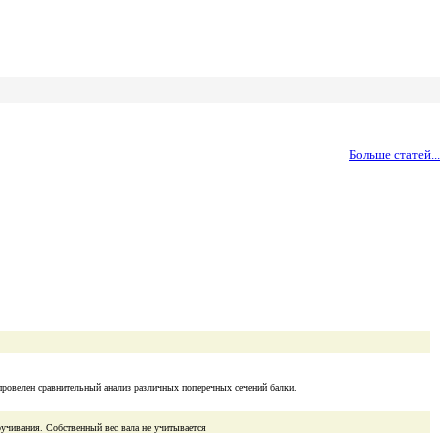
Больше статей...
провелен сравнительный анализ различных поперечных сечений балки.
ручивания. Собственный вес вала не учитывается