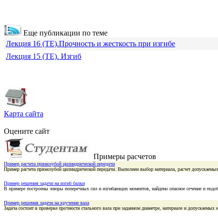
Еще публикации по теме
Лекция 16 (ТЕ).Прочность и жесткость при изгибе
Лекция 15 (ТЕ). Изгиб
Карта сайта
Оцените сайт
Примеры расчетов
Пример расчета прямозубой цилиндрической передачи
Пример расчета прямозубой цилиндрической передачи. Выполнен выбор материала, расчет допускаемых
Пример решения задачи на изгиб балки
В примере построены эпюры поперечных сил и изгибающих моментов, найдено опасное сечение и подоб
Пример решения задачи на кручение вала
Задача состоит в проверке прочности стального вала при заданном диаметре, материале и допускаемы