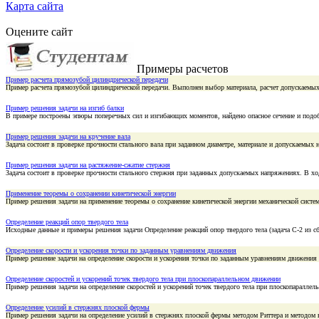
Карта сайта
Оцените сайт
Примеры расчетов
Пример расчета прямозубой цилиндрической передачи
Пример расчета прямозубой цилиндрической передачи. Выполнен выбор материала, расчет допускаемых
Пример решения задачи на изгиб балки
В примере построены эпюры поперечных сил и изгибающих моментов, найдено опасное сечение и подоб
Пример решения задачи на кручение вала
Задача состоит в проверке прочности стального вала при заданном диаметре, материале и допускаемы
Пример решения задачи на растяжение-сжатие стержня
Задача состоит в проверке прочности стального стержня при заданных допускаемых напряжениях. В 
Применение теоремы о сохранении кинетической энергии
Пример решения задачи на применение теоремы о сохранение кинетической энергии механической систе
Определение реакций опор твердого тела
Исходные данные и примеры решения задачи Определение реакций опор твердого тела (задача С-2 из c
Определение скорости и ускорения точки по заданным уравнениям движения
Пример решение задачи на определение скорости и ускорения точки по заданным уравнениям движения
Определение скоростей и ускорений точек твердого тела при плоскопараллельном движении
Пример решения задачи на определение скоростей и ускорений точек твердого тела при плоскопаралле
Определение усилий в стержнях плоской фермы
Пример решения задачи на определение усилий в стержнях плоской фермы методом Риттера и методом 