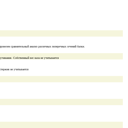
провелен сравнительный анализ различных поперечных сечений балки.
ручивания. Собственный вес вала не учитывается
стержня не учитывается