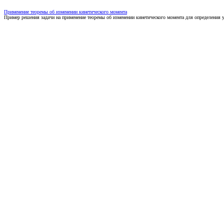
Применение теоремы об изменении кинетического момента
Пример решения задачи на применение теоремы об изменении кинетического момента для определения 