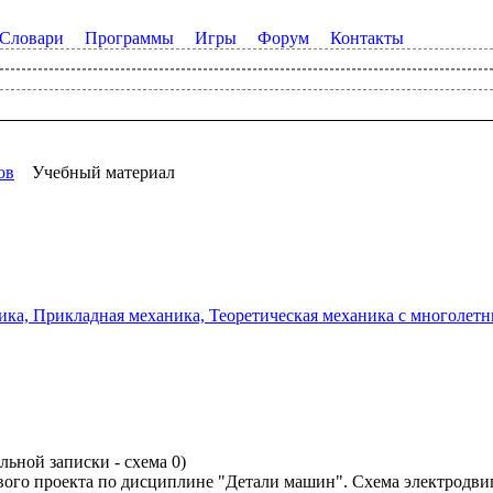
Словари
Программы
Игры
Форум
Контакты
ов
Учебный материал
а, Прикладная механика, Теоретическая механика с многолетним
ьной записки - схема 0)
ого проекта по дисциплине "Детали машин". Схема электродвиг