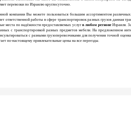
ляет перевозки по Израилю круглосуточно.
ной компании Вы можете пользоваться большим ассортиментом различных ус
 лет ответственной работы в сфере транспортировок разных грузов данная т
вые места по надёжности предоставляемых услуг
в любом регионе
Израиля. З
язанных с транспортировкой разных предметов мебели. На предложенном ин
нсультироваться с разными грузоперевозчиками для получения точной оценки
гает по-настоящему привлекательные цены на все переезды.