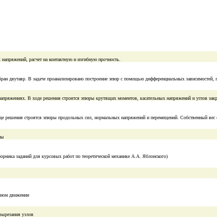
 напряжений, расчет на контактную и изгибную прочность.
ран двутавр. В задаче проанализировано построение эпюр с помощью дифференциальных зависимостей, 
х напряжениях. В ходе решения строятся эпюры крутящих моментов, касательных напряжений и углов зак
ходе решения строятся эпюры продольных сил, нормальных напряжений и перемещений. Собственный вес 
мы
борника заданий для курсовых работ по теоретической механике А.А. Яблонского)
льном движении
вырезания узлов