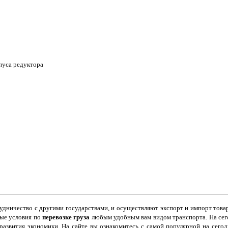
пуса редуктора
дничество с другими государствами, и осуществляют экспорт и импорт това
ые условия по
перевозке груза
любым удобным вам видом транспорта. На се
развития экономики. На сайте вы ознакомитесь с самой популярной на сего