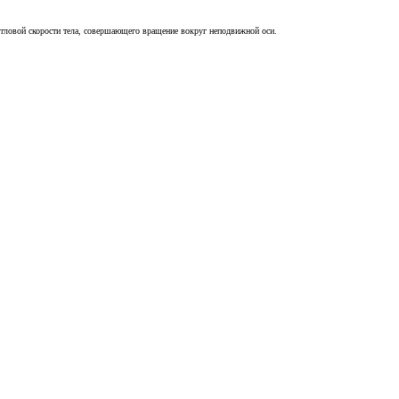
угловой скорости тела, совершающего вращение вокруг неподвижной оси.