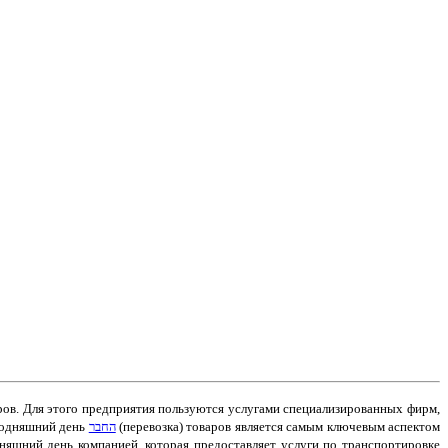
ров. Для этого предприятия пользуются услугами специализированных фирм,
годняшний день
החבר
(перевозка) товаров является самым ключевым аспектом
дняшний день компанией, которая предоставляет услуги по транспортировке