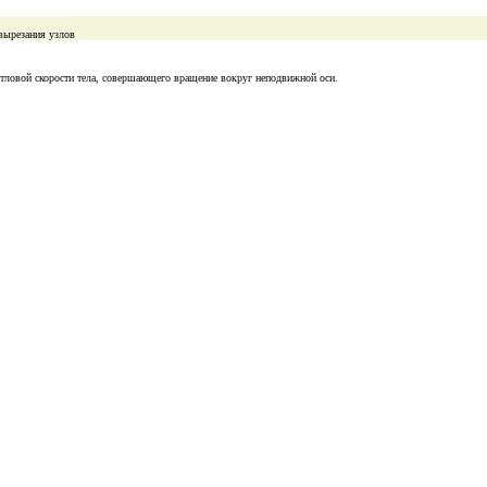
вырезания узлов
угловой скорости тела, совершающего вращение вокруг неподвижной оси.