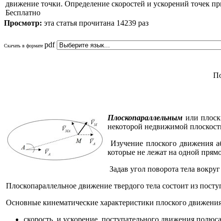
движение точки. Определение скоростей и ускорений точек п
Бесплатно
Просмотр:
эта статья прочитана 14239 раз
pdf
Скачать в формате
По
Плоскопараллельным
или плоски
некоторой недвижимой плоскости
Изучение плоского движения аб
которые не лежат на одной прям
Задав угол поворота тела вокру
Плоскопараллельное движение твердого тела состоит из поступ
Основные кинематические характеристики плоского движения
скорость и ускорение поступательного движения полюса