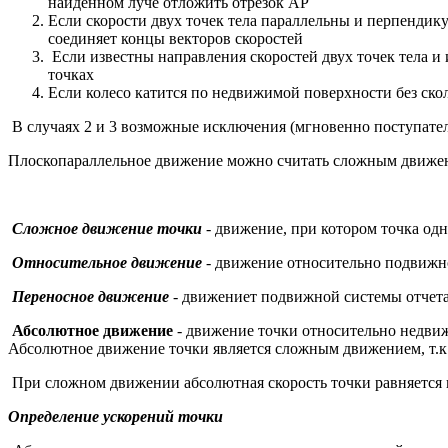
найденном луче отложить отрезок АР
Если скорости двух точек тела параллельны и перпендику
соединяет концы векторов скоростей
Если известны направления скоростей двух точек тела и
точках
Если колесо катится по недвижимой поверхности без ско
В случаях 2 и 3 возможные исключения (мгновенно поступате
Плоскопараллельное движение можно считать сложным движе
Сложное движение точки
- движение, при котором точка од
Относительное движение
- движение относительно подвижно
Переносное движение
- движениет подвижной системы отчета
Абсолютное движение
- движение точки относительно недви
Абсолютное движение точки является сложным движением, т.к.
При сложном движении абсолютная скорость точки равняется 
Определение ускорений точки