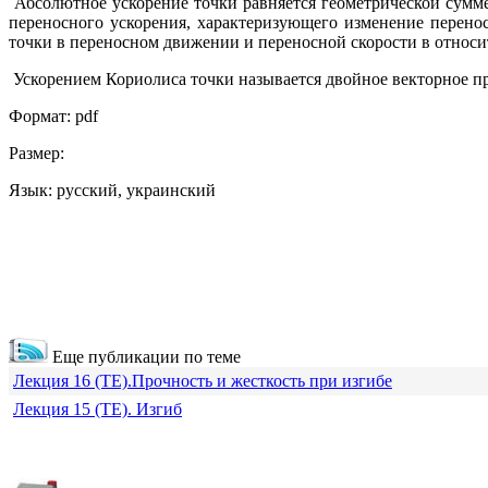
Абсолютное ускорение точки равняется геометрической сумме
переносного ускорения, характеризующего изменение перено
точки в переносном движении и переносной скорости в относ
Ускорением Кориолиса точки называется двойное векторное пр
Формат: pdf
Размер:
Язык: русский, украинский
Еще публикации по теме
Лекция 16 (ТЕ).Прочность и жесткость при изгибе
Лекция 15 (ТЕ). Изгиб