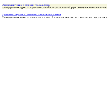
Определение усилий в стержнях плоской фермы
Пример решения задачи на определение усилий в стержнях плоской фермы методом Риттера и методом 
Применение теоремы об изменении кинетического момента
Пример решения задачи на применение теоремы об изменении кинетического момента для определения 