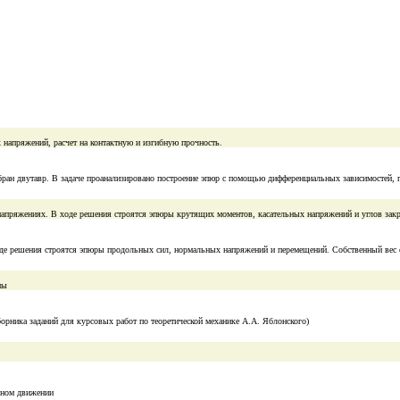
 напряжений, расчет на контактную и изгибную прочность.
ран двутавр. В задаче проанализировано построение эпюр с помощью дифференциальных зависимостей, 
х напряжениях. В ходе решения строятся эпюры крутящих моментов, касательных напряжений и углов зак
ходе решения строятся эпюры продольных сил, нормальных напряжений и перемещений. Собственный вес 
мы
борника заданий для курсовых работ по теоретической механике А.А. Яблонского)
льном движении