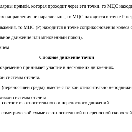
лярны прямой, которая проходит через эти точки, то МЦС находи
 их направления не параллельны, то МЦС находится в точке Р пе
льжения, то МЦС (Р) находится в точке соприкосновения колес
льное движение или мгновенный покой).
нием
Сложное движение точки
новременно принимает участие в нескольких движениях.
й системы отсчета.
 (переносящей среды) вместе с точкой относительно неподвижн
жимой системы отсчета
 состоит из относительного и переносного движений.
геометрической сумме ее относительной и переносной скоростей