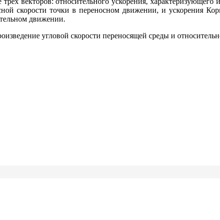
 трех векторов: относительного ускорения, характеризующего 
сной скорости точки в переносном движении, и ускорения Кор
ительном движении.
оизведение угловой скорости переносящей среды и относительн