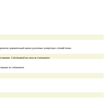
провелен сравнительный анализ различных поперечных сечений балки.
ручивания. Собственный вес вала не учитывается
стержня не учитывается