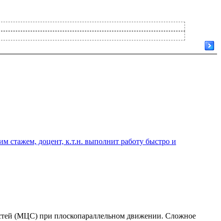
 стажем, доцент, к.т.н. выполнит работу быстро и
остей (МЦС) при плоскопараллельном движении. Сложное