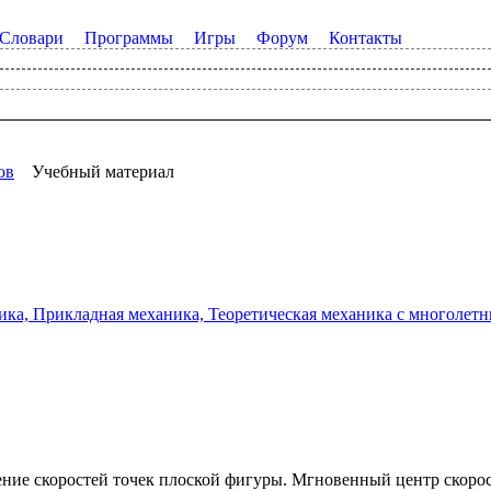
Словари
Программы
Игры
Форум
Контакты
ов
Учебный материал
а, Прикладная механика, Теоретическая механика с многолетним
ение скоростей точек плоской фигуры. Мгновенный центр скор