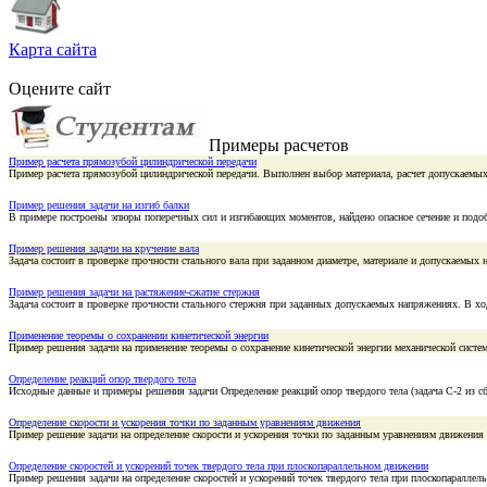
Карта сайта
Оцените сайт
Примеры расчетов
Пример расчета прямозубой цилиндрической передачи
Пример расчета прямозубой цилиндрической передачи. Выполнен выбор материала, расчет допускаемых
Пример решения задачи на изгиб балки
В примере построены эпюры поперечных сил и изгибающих моментов, найдено опасное сечение и подоб
Пример решения задачи на кручение вала
Задача состоит в проверке прочности стального вала при заданном диаметре, материале и допускаемы
Пример решения задачи на растяжение-сжатие стержня
Задача состоит в проверке прочности стального стержня при заданных допускаемых напряжениях. В 
Применение теоремы о сохранении кинетической энергии
Пример решения задачи на применение теоремы о сохранение кинетической энергии механической систе
Определение реакций опор твердого тела
Исходные данные и примеры решения задачи Определение реакций опор твердого тела (задача С-2 из c
Определение скорости и ускорения точки по заданным уравнениям движения
Пример решение задачи на определение скорости и ускорения точки по заданным уравнениям движения
Определение скоростей и ускорений точек твердого тела при плоскопараллельном движении
Пример решения задачи на определение скоростей и ускорений точек твердого тела при плоскопаралле