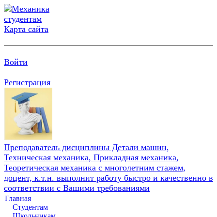
Карта сайта
Войти
Регистрация
Преподаватель дисциплины Детали машин,
Техническая механика, Прикладная механика,
Теоретическая механика с многолетним стажем,
доцент, к.т.н. выполнит работу быстро и качественно в
соответствии с Вашими требованиями
Главная
Студентам
Школьникам