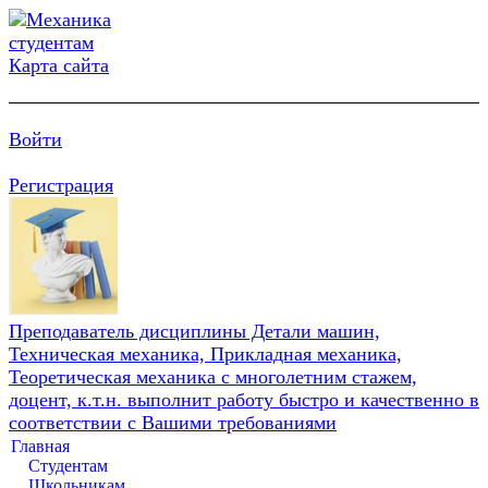
Карта сайта
Войти
Регистрация
Преподаватель дисциплины Детали машин,
Техническая механика, Прикладная механика,
Теоретическая механика с многолетним стажем,
доцент, к.т.н. выполнит работу быстро и качественно в
соответствии с Вашими требованиями
Главная
Студентам
Школьникам