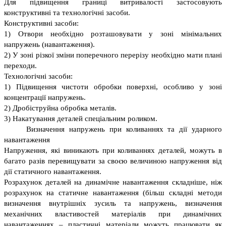
Для підвищення границі витривалості застосовують
конструктивні та технологічні засоби.
Конструктивні засоби:
1) Отвори необхідно розташовувати у зоні мінімальних
напружень (навантаження).
2) У зоні різкої зміни поперечного перерізу необхідно мати плані
переходи.
Технологічні засоби:
1) Підвищення чистоти обробки поверхні, особливо у зоні
концентрації напружень.
2) Дробіструйна обробка металів.
3) Накатування деталей спеціальним роликом.
Визначення напружень при коливаннях та дії ударного
навантаження
Напруження, які виникають при коливаннях деталей, можуть в
багато разів перевищувати за своєю величиною напруження від
дії статичного навантаження.
Розрахунок деталей на динамічне навантаження складніше, ніж
розрахунок на статичне навантаження (більш складні методи
визначення внутрішніх зусиль та напружень, визначення
механічних властивостей матеріалів при динамічних
навантаженнях – пластичні матеріали можуть працювати як