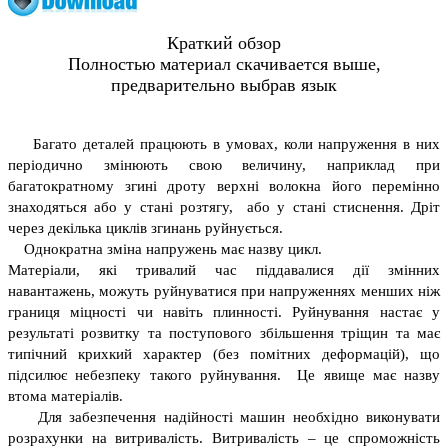
Краткий обзор
Полностью материал скачивается выше,
предварительно выбрав язык
Багато деталей працюють в умовах, коли напруження в них
періодично змінюють свою величину, наприклад при
багатократному згині дроту верхні волокна його перемінно
знаходяться або у стані розтягу, або у стані стиснення. Дріт
через декілька циклів згинань руйнується.
Однократна зміна напружень має назву цикл.
Матеріали, які тривалий час піддавалися дії змінних
навантажень, можуть руйнуватися при напруженнях менших ніж
границя міцності чи навіть плинності. Руйнування настає у
результаті розвитку та поступового збільшення тріщин та має
типічний крихкий характер (без помітних деформацій), що
підсилює небезпеку такого руйнування. Це явище має назву
втома матеріалів.
Для забезпечення надійності машин необхідно виконувати
розрахунки на витривалість. Витривалість – це спроможність