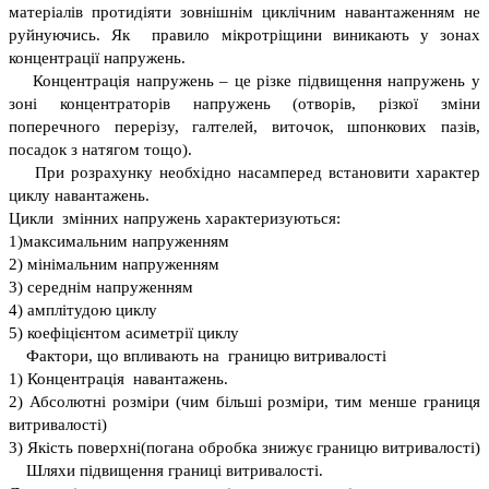
матеріалів протидіяти зовнішнім циклічним навантаженням не
руйнуючись. Як правило мікротріщини виникають у зонах
концентрації напружень.
Концентрація напружень – це різке підвищення напружень у
зоні концентраторів напружень (отворів, різкої зміни
поперечного перерізу, галтелей, виточок, шпонкових пазів,
посадок з натягом тощо).
При розрахунку необхідно насамперед встановити характер
циклу навантажень.
Цикли змінних напружень характеризуються:
1)максимальним напруженням
2) мінімальним напруженням
3) середнім напруженням
4) амплітудою циклу
5) коефіцієнтом асиметрії циклу
Фактори, що впливають на границю витривалості
1) Концентрація навантажень.
2) Абсолютні розміри (чим більші розміри, тим менше границя
витривалості)
3) Якість поверхні(погана обробка знижує границю витривалості)
Шляхи підвищення границі витривалості.