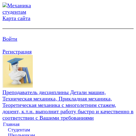
Карта сайта
Войти
Регистрация
Преподаватель дисциплины Детали машин,
Техническая механика, Прикладная механика,
Теоретическая механика с многолетним стажем,
доцент, к.т.н. выполнит работу быстро и качественно в
соответствии с Вашими требованиями
Главная
Студентам
Школьникам