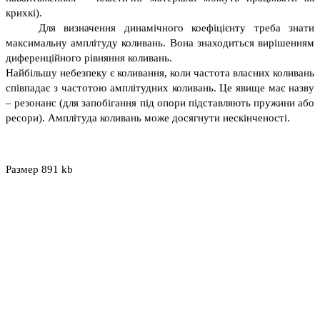
крихкі).
Для визначення динамічного коефіцієнту треба знати
максимальну амплітуду коливань. Вона знаходиться вирішенням
диференційного рівняння коливань.
Найбільшу небезпеку є коливання, коли частота власних коливань
співпадає з частотою амплітудних коливань. Це явище має назву
– резонанс (для запобігання під опори підставляють пружини або
ресори). Амплітуда коливань може досягнути нескінченості.
Размер 891 kb