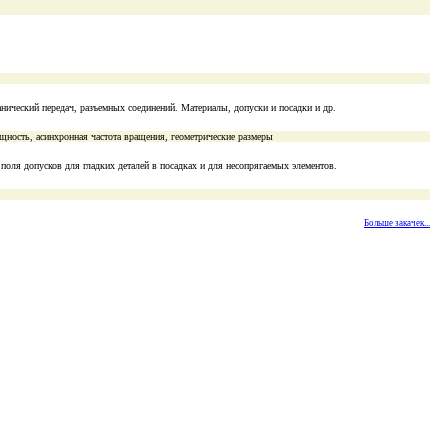
нический передач, разъемных соединений. Материалы, допуски и посадки и др.
ность, асинхронная частота вращения, геометрические размеры
поля допусков для гладких деталей в посадках и для несопрягаемых элементов.
Больше закачек...