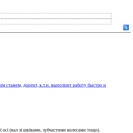
 стажем, доцент, к.т.н. выполнит работу быстро и
осі (вал зі шківами, зубчастими колесами тощо).