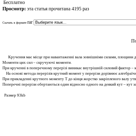
Бесплатно
Просмотр:
эта статья прочитана 4195 раз
rar
Скачать в формате
По
Кручення має місце при навантаженні вала зовнішніми силами, площини дії
Моменти цих сил – скручуючі моменти.
При крученні в поперечному перерізі виникає внутрішній силовий фактор – 
На основі метода перерізів крутний момент у перерізи дорівнює алгебраїчні
При прикладенні крутного моменту Т до кінця жорстко закріпленого валу ут
Поперечні перерізи обертаються один відносно одного на деякий кут – кут з
Размер 93kb