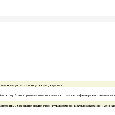
 напряжений, расчет на контактную и изгибную прочность.
ран двутавр. В задаче проанализировано построение эпюр с помощью дифференциальных зависимостей, 
х напряжениях. В ходе решения строятся эпюры крутящих моментов, касательных напряжений и углов зак