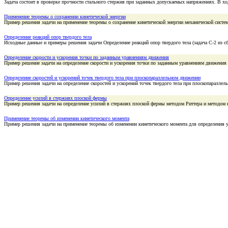
Задача состоит в проверке прочности стального стержня при заданных допускаемых напряжениях. В 
Применение теоремы о сохранении кинетической энергии
Пример решения задачи на применение теоремы о сохранение кинетической энергии механической систе
Определение реакций опор твердого тела
Исходные данные и примеры решения задачи Определение реакций опор твердого тела (задача С-2 из c
Определение скорости и ускорения точки по заданным уравнениям движения
Пример решение задачи на определение скорости и ускорения точки по заданным уравнениям движения
Определение скоростей и ускорений точек твердого тела при плоскопараллельном движении
Пример решения задачи на определение скоростей и ускорений точек твердого тела при плоскопаралле
Определение усилий в стержнях плоской фермы
Пример решения задачи на определение усилий в стержнях плоской фермы методом Риттера и методом 
Применение теоремы об изменении кинетического момента
Пример решения задачи на применение теоремы об изменении кинетического момента для определения 