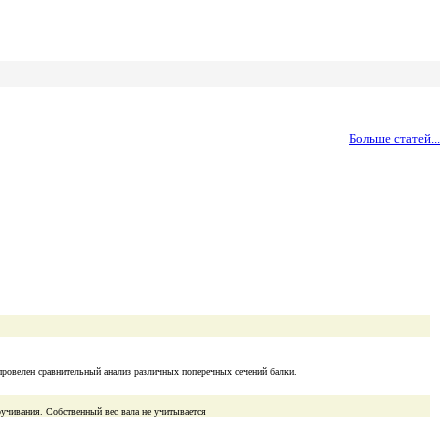
Больше статей...
провелен сравнительный анализ различных поперечных сечений балки.
ручивания. Собственный вес вала не учитывается