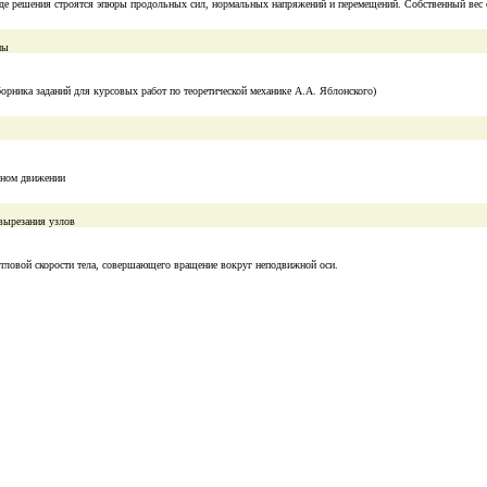
ходе решения строятся эпюры продольных сил, нормальных напряжений и перемещений. Собственный вес 
мы
борника заданий для курсовых работ по теоретической механике А.А. Яблонского)
льном движении
вырезания узлов
угловой скорости тела, совершающего вращение вокруг неподвижной оси.