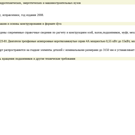
гидротехнических, энергетических и машиностроительных вузов
, исправленное, год издания 2008.
ашин и основы конструирования в формате djvu
дены современные справочные сведения по расчету и конструкциям осей, валов,подшипников, муфт, меха
3-81 Двигатели трехфазные асинхронные короткозамкнутые серии 4А мощностью 0,55 кВт до 15кВт, мощ
рт распространяется на гладкие элементы деталей с номинальными размерами до 3150 мм и устанавливает 
ть вращения подшипников и другие технические требования