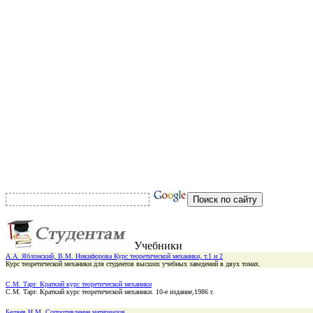
Учебники
А.А. Яблонский, В.М. Никифорова Курс теоретической механики, т.1 и 2
Курс теоретической механики для студентов высших учебных заведений в двух томах.
С.М. Тарг. Краткий курс теоретической механики
С.М. Тарг. Краткий курс теоретической механики. 10-е издание,1986 г.
Беляев Н.М. Сопротивление материалов