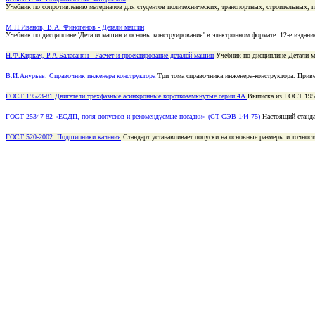
Учебник по сопротивлению материалов для студентов политехнических, транспортных, строительных, 
М.Н.Иванов, В.А. Финогенов - Детали машин
Учебник по дисциплине 'Детали машин и основы конструирования' в электронном формате. 12-е издание
Н.Ф.Киркач, Р.А.Баласанян - Расчет и проектирование деталей машин
Учебник по дисциплине Детали м
В.И.Анурьев. Справочник инженера конструктора
Три тома cправочника инженера-конструктора. Приве
ГОСТ 19523-81 Двигатели трехфазные асинхронные короткозамкнутые серии 4А
Выписка из ГОСТ 1952
ГОСТ 25347-82 «ЕСДП, поля допусков и рекомендуемые посадки» (СТ СЭВ 144-75)
Настоящий станда
ГОСТ 520-2002. Подшипники качения
Стандарт устанавливает допуски на основные размеры и точнос