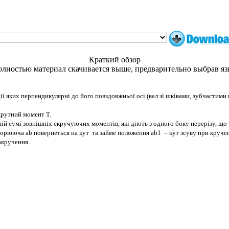
Краткий обзор
лностью материал скачивается выше, предварительно выбрав я
 яких перпендикулярні до його повздовжньої осі (вал зі шківами, зубчастими 
крутний момент Т.
й сумі зовнішніх скручуючих моментів, які діють з одного боку перерізу, що 
ворююча ab повернеться на кут та займе положення ab1 – кут зсуву при кручен
акручення .