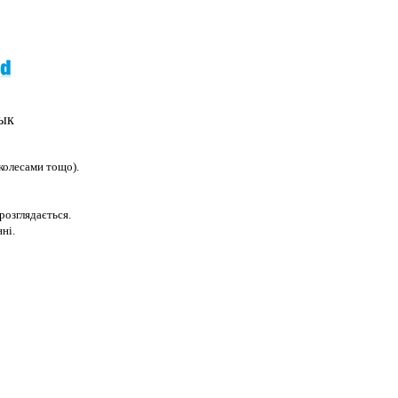
зык
колесами тощо).
розглядається.
ні.