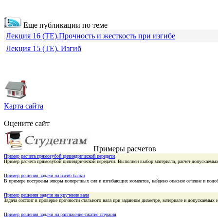
Еще публикации по теме
Лекция 16 (ТЕ).Прочность и жесткость при изгибе
Лекция 15 (ТЕ). Изгиб
Карта сайта
Оцените сайт
Примеры расчетов
Пример расчета прямозубой цилиндрической передачи
Пример расчета прямозубой цилиндрической передачи. Выполнен выбор материала, расчет допускаемых
Пример решения задачи на изгиб балки
В примере построены эпюры поперечных сил и изгибающих моментов, найдено опасное сечение и подоб
Пример решения задачи на кручение вала
Задача состоит в проверке прочности стального вала при заданном диаметре, материале и допускаемы
Пример решения задачи на растяжение-сжатие стержня