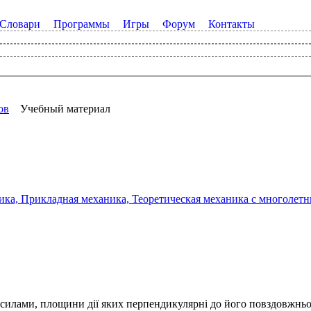
Словари
Программы
Игры
Форум
Контакты
ов
Учебный материал
а, Прикладная механика, Теоретическая механика с многолетним
силами, площини дії яких перпендикулярні до його повздовжньої 