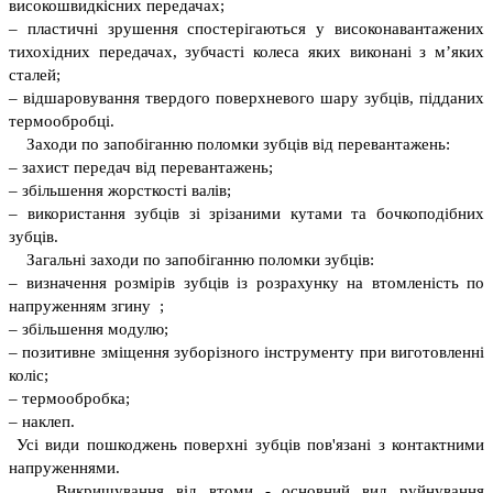
високошвидкісних передачах;
– пластичні зрушення спостерігаються у високонавантажених
тихохідних передачах, зубчасті колеса яких виконані з м’яких
сталей;
– відшаровування твердого поверхневого шару зубців, підданих
термообробці.
Заходи по запобіганню поломки зубців від перевантажень:
– захист передач від перевантажень;
– збільшення жорсткості валів;
– використання зубців зі зрізаними кутами та бочкоподібних
зубців.
Загальні заходи по запобіганню поломки зубців:
– визначення розмірів зубців із розрахунку на втомленість по
напруженням згину ;
– збільшення модулю;
– позитивне зміщення зуборізного інструменту при виготовленні
коліс;
– термообробка;
– наклеп.
Усі види пошкоджень поверхні зубців пов'язані з контактними
напруженнями.
Викришування від втоми - основний вид руйнування