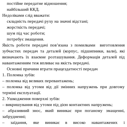
постійне передатне відношення;
найбільший ККД.
Недоліками слід вважати:
складність передачі руху на значні відстані;
жорсткість передачі;
шум під час роботи;
потребує змащення.
Якість роботи передачі пов’язана з помилками виготовлення
зубчастих передач та деталей (корпус, підшипники, вали), які
визначають їх взаємне розташування. Деформація деталей під
навантаженням теж впливає на якість передачі.
Основні причини втрати працездатності передач
1. Поломка зубів:
– поломка від великих перевантажень;
– поломка від утоми від дії змінних напружень при довгому
терміні експлуатації.
2. Ушкодження поверхні зубів:
– викришування від утоми під дією контактних напружень;
– абразивний знос, який виникає при поганому змащенні,
забрудненні;
– заїдання, яке виникає в високо навантажених і