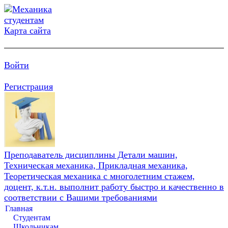
Карта сайта
Войти
Регистрация
Преподаватель дисциплины Детали машин,
Техническая механика, Прикладная механика,
Теоретическая механика с многолетним стажем,
доцент, к.т.н. выполнит работу быстро и качественно в
соответствии с Вашими требованиями
Главная
Студентам
Школьникам