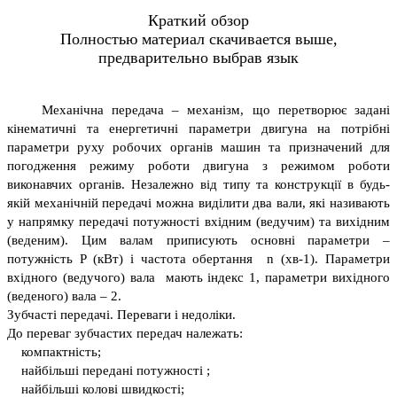
Краткий обзор
Полностью материал скачивается выше,
предварительно выбрав язык
Механічна передача – механізм, що перетворює задані
кінематичні та енергетичні параметри двигуна на потрібні
параметри руху робочих органів машин та призначений для
погодження режиму роботи двигуна з режимом роботи
виконавчих органів. Незалежно від типу та конструкції в будь-
якій механічній передачі можна виділити два вали, які називають
у напрямку передачі потужності вхідним (ведучим) та вихідним
(веденим). Цим валам приписують основні параметри –
потужність P (кВт) і частота обертання n (хв-1). Параметри
вхідного (ведучого) вала мають індекс 1, параметри вихідного
(веденого) вала – 2.
Зубчасті передачі. Переваги і недоліки.
До переваг зубчастих передач належать:
компактність;
найбільші передані потужності ;
найбільші колові швидкості;