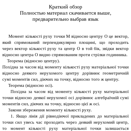
Краткий обзор
Полностью материал скачивается выше,
предварительно выбрав язык
Момент кількості руху точки М відносно центру О це вектор,
який спрямований перпендикулярно площині, що проходить
через вектор кількості руху та центр О в той бік, звідки вектор
відносно центра О видно спрямованим проти стрілки годинника.
Теорема (відносно центру).
Похідна за часом від моменту кількості руху матеріальної точки
відносно деякого нерухомого центру дорівнює геометричній
сумі моментів сил, діючих на точку, відносно того ж центру.
Теорема (відносно осі).
Похідна за часом від моменту кількості руху матеріальної
точки відносно деякої нерухомої осі дорівнює алгебраїчній сумі
моментів сил, діючих на точку, відносно цієї ж осі.
Закони збереження моменту кількості руху.
1. Якщо лінія дії рівнодіючої прикладених до матеріальної
точки сил увесь час проходить через деякий нерухомий центр,
то момент кількості руху матеріальної точки залишається