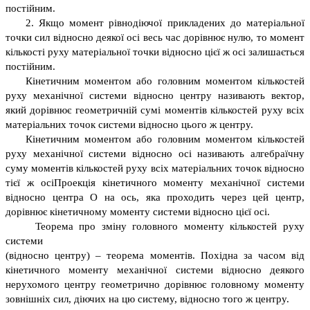
постійним.
2. Якщо момент рівнодіючої прикладених до матеріальної
точки сил відносно деякої осі весь час дорівнює нулю, то момент
кількості руху матеріальної точки відносно цієї ж осі залишається
постійним.
Кінетичним моментом або головним моментом кількостей
руху механічної системи відносно центру називають вектор,
який дорівнює геометричній сумі моментів кількостей руху всіх
матеріальних точок системи відносно цього ж центру.
Кінетичним моментом або головним моментом кількостей
руху механічної системи відносно осі називають алгебраїчну
суму моментів кількостей руху всіх матеріальних точок відносно
тієї ж осіПроекція кінетичного моменту механічної системи
відносно центра О на ось, яка проходить через цей центр,
дорівнює кінетичному моменту системи відносно цієї осі.
Теорема про зміну головного моменту кількостей руху
системи
(відносно центру) – теорема моментів. Похідна за часом від
кінетичного моменту механічної системи відносно деякого
нерухомого центру геометрично дорівнює головному моменту
зовнішніх сил, діючих на цю систему, відносно того ж центру.