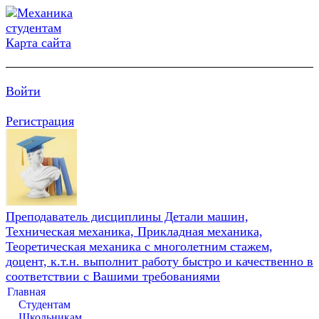
Карта сайта
Войти
Регистрация
Преподаватель дисциплины Детали машин,
Техническая механика, Прикладная механика,
Теоретическая механика с многолетним стажем,
доцент, к.т.н. выполнит работу быстро и качественно в
соответствии с Вашими требованиями
Главная
Студентам
Школьникам