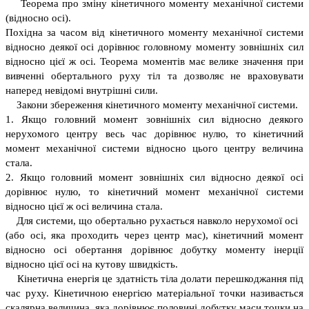
Теорема про зміну кінетичного моменту механічної системи
(відносно осі).
Похідна за часом від кінетичного моменту механічної системи
відносно деякої осі дорівнює головному моменту зовнішніх сил
відносно цієї ж осі. Теорема моментів має велике значення при
вивченні обертального руху тіл та дозволяє не враховувати
наперед невідомі внутрішні сили.
Закони збереження кінетичного моменту механічної системи.
1. Якщо головний момент зовнішніх сил відносно деякого
нерухомого центру весь час дорівнює нулю, то кінетичний
момент механічної системи відносно цього центру величина
стала.
2. Якщо головний момент зовнішніх сил відносно деякої осі
дорівнює нулю, то кінетичний момент механічної системи
відносно цієї ж осі величина стала.
Для системи, що обертально рухається навколо нерухомої осі
(або осі, яка проходить через центр мас), кінетичний момент
відносно осі обертання дорівнює добутку моменту інерції
відносно цієї осі на кутову швидкість.
Кінетична енергія це здатність тіла долати перешкоджання під
час руху. Кінетичною енергією матеріальної точки називається
скалярна величина, яка дорівнює половині добутку маси точки на