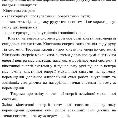
квадрат її швидкості.
Кінетична енергія:
- характеризує і поступальний і обертальний рухи;
- не залежить від напрямку руху точок системи і не характеризує
зміну цих напрямків;
- характеризує дію і внутрішніх і зовнішніх сил.
Кінетична енергія системи дорівнює сумі кінетичних енергій
складових тіл системи. Кінетична енергія залежить від виду руху
тіл системи. Теорема Кьоніга (про кінетичну енергію системи).
Кінетична енергія механічної системи дорівнює сумі кінетичної
енергії центра мас системи, маса якого дорівнює масі системи, і
кінетичної енергії системи у її відносному русі відносно центра
мас. Зміна кінетичної енергії механічної системи на деякому
переміщенні дорівнює алгебраїчній сумі робот внутрішніх та
зовнішніх сил, діючих на матеріальні точки системи на тому ж
переміщенні.
Теорема про зміну кінетичної енергії незмінної механічної
системи:
Зміна кінетичної енергії незмінної системи на деякому
переміщенні дорівнює сумі робот зовнішніх сил, діючих на
точки системи на тому ж переміщенні.