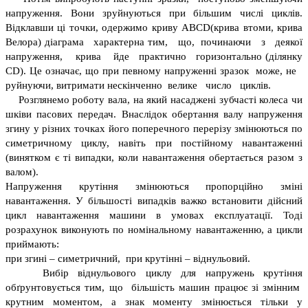
напруження. Вони зруйнуються при більшим числі циклів.
Відклавши ці точки, одержимо криву ABCD(крива втоми, крива
Велора) діаграма характерна тим, що, починаючи з деякої
напруження, крива йде практично горизонтально (ділянку
CD). Це означає, що при певному напруженні зразок може, не
руйнуючи, витримати нескінченно велике число циклів.
Розглянемо роботу вала, на який насаджені зубчасті колеса чи
шківи пасових передач. Внаслідок обертання валу напруження
згину у різних точках його поперечного перерізу змінюються по
симетричному циклу, навіть при постійному навантаженні
(винятком є ті випадки, коли навантаження обертається разом з
валом).
Напруження крутіння змінюються пропорційно зміні
навантаження. У більшості випадків важко встановити дійсний
цикл навантаження машини в умовах експлуатації. Тоді
розрахунок виконують по номінальному навантаженню, а цикли
приймають:
при згині – симетричний, при крутінні – віднульовий.
Вибір віднульового циклу для напружень крутіння
обґрунтовується тим, що більшість машин працює зі змінним
крутним моментом, а знак моменту змінюється тільки у