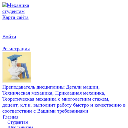
Карта сайта
Войти
Регистрация
Преподаватель дисциплины Детали машин,
Техническая механика, Прикладная механика,
Теоретическая механика с многолетним стажем,
доцент, к.т.н. выполнит работу быстро и качественно в
соответствии с Вашими требованиями
Главная
Студентам
Школьникам