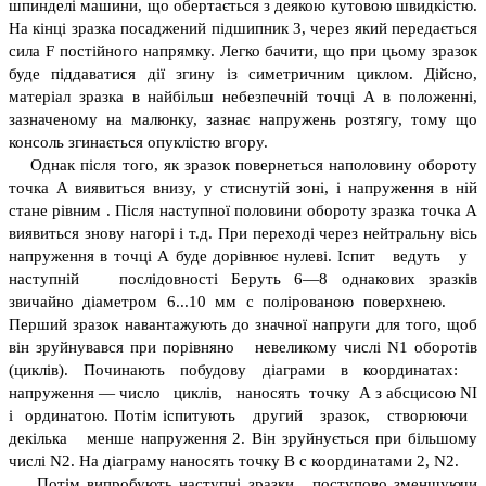
шпинделі машини, що обертається з деякою кутовою швидкістю.
На кінці зразка посаджений підшипник 3, через який передається
сила F постійного напрямку. Легко бачити, що при цьому зразок
буде піддаватися дії згину із симетричним циклом. Дійсно,
матеріал зразка в найбільш небезпечній точці А в положенні,
зазначеному на малюнку, зазнає напружень розтягу, тому що
консоль згинається опуклістю вгору.
Однак після того, як зразок повернеться наполовину обороту
точка А виявиться внизу, у стиснутій зоні, і напруження в ній
стане рівним . Після наступної половини обороту зразка точка А
виявиться знову нагорі і т.д. При переході через нейтральну вісь
напруження в точці А буде дорівнює нулеві. Іспит ведуть у
наступній послідовності Беруть 6—8 однакових зразків
звичайно діаметром 6...10 мм с полірованою поверхнею.
Перший зразок навантажують до значної напруги для того, щоб
він зруйнувався при порівняно невеликому числі N1 оборотів
(циклів). Починають побудову діаграми в координатах:
напруження — число циклів, наносять точку А з абсцисою NI
і ординатою. Потім іспитують другий зразок, створюючи
декілька менше напруження 2. Він зруйнується при більшому
числі N2. На діаграму наносять точку В с координатами 2, N2.
Потім випробують наступні зразки, поступово зменшуючи