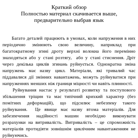
Краткий обзор
Полностью материал скачивается выше,
предварительно выбрав язык
Багато деталей працюють в умовах, коли напруження в них
періодично змінюють свою величину, наприклад при
багатократному згині дроту верхні волокна його перемінно
знаходяться або у стані розтягу, або у стані стиснення. Дріт
через декілька циклів згинань руйнується. Однократна зміна
напружень має назву цикл. Матеріали, які тривалий час
піддавалися дії змінних навантажень, можуть руйнуватися при
напруженнях менших ніж границя міцності чи навіть плинності.
Руйнування настає у результаті розвитку та поступового
збільшення тріщин та має типічний крихкий характер (без
помітних деформацій), що підсилює небезпеку такого
руйнування. Це явище має назву втома матеріалів. Для
забезпечення надійності машин необхідно виконувати
розрахунки на витривалість. Витривалість – це спроможність
матеріалів протидіяти зовнішнім циклічним навантаженням не
руйнуючись.