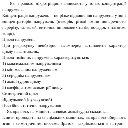
Як правило мікротріщини виникають у зонах концентрації
напружень.
Концентрація напружень – це різке підвищення напружень у зоні
концентраторів напружень (отворів, різкої зміни поперечного
перерізу, галтелей, виточок, шпонкових пазів, посадок з натягом
тощо).
Цикли напружень.
При розрахунку необхідно насамперед встановити характер
циклу навантажень.
Цикли змінних напружень характеризуються:
1) максимальним напруженням
2) мінімальним напруженням
3) середнім напруженням
4) амплітудою циклу
5) коефіцієнтом асиметрії циклу.
Симетричний цикл
Віднульовий (пульсуючий)
Постійне статичне напруження
Як правило, на міцність впливає амплітудна складова.
Іспити проводять на спеціальних машинах, як правило обирають
згин з симетричним циклом. Зразок закріплюється в патроні