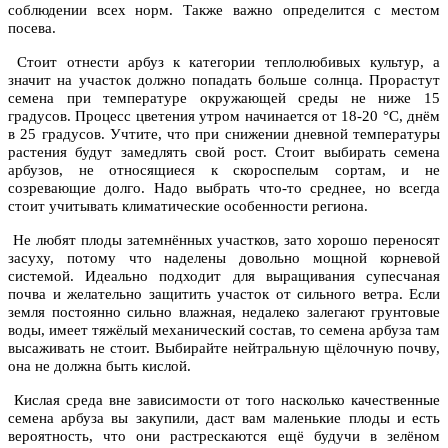
соблюдении всех норм. Также важно определится с местом
посева.
Стоит отнести арбуз к категории теплолюбивых культур, а
значит на участок должно попадать больше солнца. Прорастут
семена при температуре окружающей среды не ниже 15
градусов. Процесс цветения утром начинается от 18-20 °С, днём
в 25 градусов. Учтите, что при снижении дневной температуры
растения будут замедлять свой рост. Стоит выбирать семена
арбузов, не относящиеся к скороспелым сортам, и не
созревающие долго. Надо выбрать что-то среднее, но всегда
стоит учитывать климатические особенности региона.
Не любят плоды затемнённых участков, зато хорошо переносят
засуху, потому что наделены довольно мощной корневой
системой. Идеально подходит для выращивания супесчаная
почва и желательно защитить участок от сильного ветра. Если
земля постоянно сильно влажная, недалеко залегают грунтовые
воды, имеет тяжёлый механический состав, то семена арбуза там
высаживать не стоит. Выбирайте нейтральную щёлочную почву,
она не должна быть кислой.
Кислая среда вне зависимости от того насколько качественные
семена арбуза вы закупили, даст вам маленькие плоды и есть
вероятность, что они растрескаются ещё будучи в зелёном