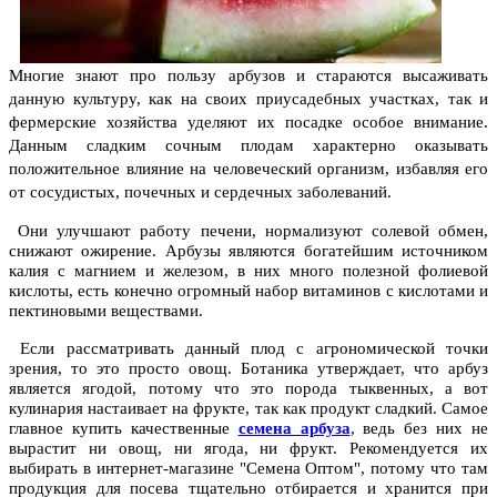
Многие знают про пользу арбузов и стараются высаживать
данную культуру, как на своих приусадебных участках, так и
фермерские хозяйства уделяют их посадке особое внимание.
Данным сладким сочным плодам характерно оказывать
положительное влияние на человеческий организм, избавляя его
от сосудистых, почечных и сердечных заболеваний.
Они улучшают работу печени, нормализуют солевой обмен,
снижают ожирение. Арбузы являются богатейшим источником
калия с магнием и железом, в них много полезной фолиевой
кислоты, есть конечно огромный набор витаминов с кислотами и
пектиновыми веществами.
Если рассматривать данный плод с агрономической точки
зрения, то это просто овощ. Ботаника утверждает, что арбуз
является ягодой, потому что это порода тыквенных, а вот
кулинария настаивает на фрукте, так как продукт сладкий. Самое
главное купить качественные
семена арбуза
, ведь без них не
вырастит ни овощ, ни ягода, ни фрукт. Рекомендуется их
выбирать в интернет-магазине "Семена Оптом", потому что там
продукция для посева тщательно отбирается и хранится при