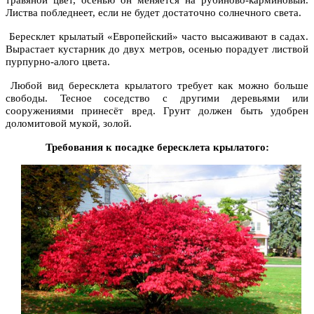
травяной цвет, осенью он меняется на рубиново-карминовый.
Листва побледнеет, если не будет достаточно солнечного света.
Бересклет крылатый «Европейский» часто высаживают в садах.
Вырастает кустарник до двух метров, осенью порадует листвой
пурпурно-алого цвета.
Любой вид бересклета крылатого требует как можно больше
свободы. Тесное соседство с другими деревьями или
сооружениями принесёт вред. Грунт должен быть удобрен
доломитовой мукой, золой.
Требования к посадке бересклета крылатого: