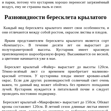
и парки, потому что кустарник хорошо переносит загрязнённый
воздух, ему не страшна пыль и смог.
Разновидности бересклета крылатого
Каждый вид бересклета крылатого имеет свои особенности, и
они отличаются между собой ростом, окрасом листвы и плодов.
Ярким представителем бересклета крылатого является сорт
«Компактус». В течение десяти лет он вырастает до
полутораметровой высоты. Кустарник имеет красивую
приплющенную шарообразную форму. Высаживается он весной,
а цветение начинается уже в мае.
Бересклет крылатый «Файер» вырастает до высоты 120см.
Тёмно-зелёный лист со временем приобретает малиново-
красный оттенок. У кустарника плоды имеют кроваво-алый
окрас. Если для других разновидностей солнечный свет очень
важен, то данный вид может обойтись без прямого попадания
лучей. Кустарник нуждается в питательной почве и следует
проводить постоянно подкормку.
Бересклет крылатый «Макрофилис» вырастает до 150см. Обхват
кроны составляет 120см. В летний сезон длинные листья имеют