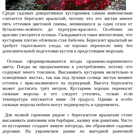
Среди садовых декоративных кустарников самым живописным
считается бересклет крылатый, потому что его листки имеют
пять оттенков цветовой гаммы, меняющихся за один сезон от
бутылочно-зелёного до пурпурно-красного. Особенно он
красиво смотрится осенью. Складывается такое впечатление, что
кустарник плотно облепила стая бабочек. Бересклет крылатый не
требует тщательного ухода, он хорошо переносит зиму без
дополнительной подготовки кустов к предстоящим морозам.
Осенью сформировываются ягоды оранжево-карминового
цвета. Плоды не предназначены к употреблению, потому что
содержат много токсинов. Высаживать кустарник желательно в
освещённых местах, так как под лучами солнца листья меняют
оттенок с ярко-малинового на пурпурный. Высота бересклета
может достигать трёх метров. Кустарник хорошо переносит
сильные морозы и его следует утеплять, только если
температура опускается ниже -34 градуса. Однако в особо
сильные морозы побеги могут подмерзнуть и одеревенеть.
Для полной гармонии рядом с бересклетом крылатым стоит
высаживать шиповник или барбарис, калину или ракитник. Часто
из кустарника создают живую изгородь, им обрамляют садовые
дорожки. На украинском рынке по выгодной рыночной