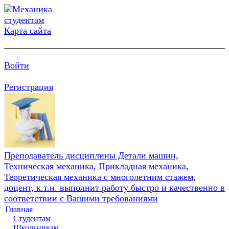
Карта сайта
Войти
Регистрация
Преподаватель дисциплины Детали машин,
Техническая механика, Прикладная механика,
Теоретическая механика с многолетним стажем,
доцент, к.т.н. выполнит работу быстро и качественно в
соответствии с Вашими требованиями
Главная
Студентам
Школьникам