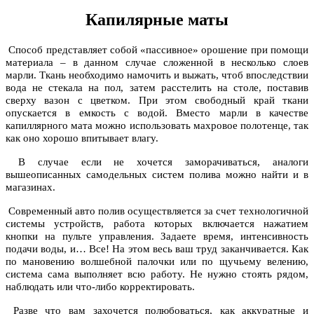
Капилярные маты
Способ представляет собой «пассивное» орошение при помощи
материала – в данном случае сложенной в несколько слоев
марли. Ткань необходимо намочить и выжать, чтоб впоследствии
вода не стекала на пол, затем расстелить на столе, поставив
сверху вазон с цветком. При этом свободный край ткани
опускается в емкость с водой. Вместо марли в качестве
капиллярного мата можно использовать махровое полотенце, так
как оно хорошо впитывает влагу.
В случае если не хочется заморачиваться, аналоги
вышеописанных самодельных
систем полива
можно найти и в
магазинах.
Современный авто полив осуществляется за счет технологичной
системы устройств, работа которых включается нажатием
кнопки на пульте управления. Задаете время, интенсивность
подачи воды, и… Все! На этом весь ваш труд заканчивается. Как
по мановению волшебной палочки или по щучьему велению,
система сама выполняет всю работу. Не нужно стоять рядом,
наблюдать или что-либо корректировать.
Разве что вам захочется полюбоваться, как аккуратные и