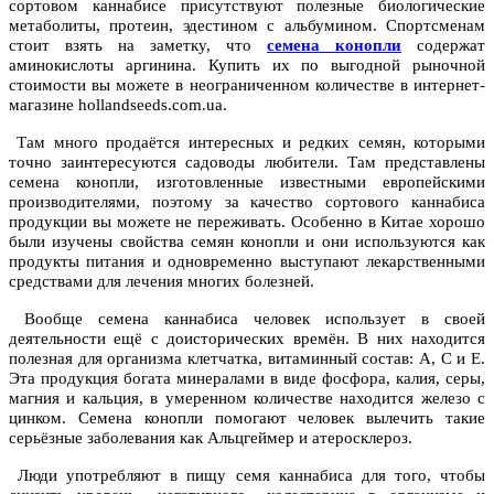
сортовом каннабисе присутствуют полезные биологические
метаболиты, протеин, эдестином с альбумином. Спортсменам
стоит взять на заметку, что
семена конопли
содержат
аминокислоты аргинина. Купить их по выгодной рыночной
стоимости вы можете в неограниченном количестве в интернет-
магазине hollandseeds.com.ua.
Там много продаётся интересных и редких семян, которыми
точно заинтересуются садоводы любители. Там представлены
семена конопли, изготовленные известными европейскими
производителями, поэтому за качество сортового каннабиса
продукции вы можете не переживать. Особенно в Китае хорошо
были изучены свойства семян конопли и они используются как
продукты питания и одновременно выступают лекарственными
средствами для лечения многих болезней.
Вообще семена каннабиса человек использует в своей
деятельности ещё с доисторических времён. В них находится
полезная для организма клетчатка, витаминный состав: А, С и Е.
Эта продукция богата минералами в виде фосфора, калия, серы,
магния и кальция, в умеренном количестве находится железо с
цинком. Семена конопли помогают человек вылечить такие
серьёзные заболевания как Альцгеймер и атеросклероз.
Люди употребляют в пищу семя каннабиса для того, чтобы