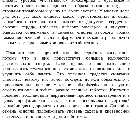
снизить уровень «негативного» холестерина в организме и
поэтому приверженцы здорового образа жизни никогда не
страдают тромбозом и у них не болят суставы. У многих дома
уже хоть раз было пищевое масло, приготовленное из семян
каннабиса и вот оно вам поможет не допустить сердечные
болезни сердца, избежать инфаркт миокарда и инсульты.
Благодаря содержанию в семенах конопли высокого уровня
гамма-линоленовой кислоты фармацевтическая отрасль лечит
разные дегенеративные хронические заболевания.
Помогает снять сортовой каннабис серьёзные воспаления,
потому что в них присутствует большое количество
растительного спирта. Если правильно по назначению
использовать семена конопли, то человек с их помощью может
улучшить себе память. Это отличное средство снижения
аппетита, поэтому кто хочет похудеть должен обязательно в
предложенном интернет-магазине hollandseeds.com.ua купить
семена конопли и забыть разные вредные таблетки. Клетчатка
помогает восстановить нарушенный процесс пищеварения и в
целях профилактики всегда стоит использовать сортовой
каннабис для оздоровления пищеварительного тракта. Способны
семена конопли поддерживать уровень сахара в кровеносной
системе, а это очень важно для диабетиков.