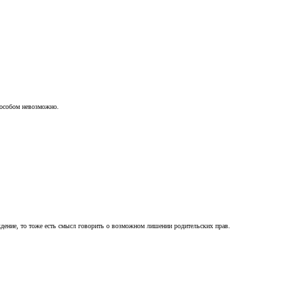
пособом невозможно.
ждение, то тоже есть смысл говорить о возможном лишении родительских прав.