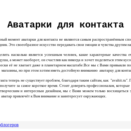
Аватарки для контакта
нный момент аватарки для контакта не являются самым распространённым сп
ник. Это своеобразное искусство передавать свои эмоции и чувства другим н
лить насколько является успешным человек, какие характерные качества 
душа, а может наоборот, он счастлив как никогда и хочет поделиться этим кус
чески её не хватает даже в планетарном масштабе.Все мы с Вами привыкли п
 - магазины, но при этом хотим иметь достойную вниманию аватарку для конта
акта теперь не существует проблем, благодаря таким сайтам, как "avahit.ru".
 получите за самое короткое время. Стоит доверять профессионалам, которые
я творческим и интересныи дизайнам, мы с Вами можем только восхищаться
аватар привлечёт к Вам внимание и заинтересует окружающих.
облогеров