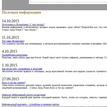
Полезная информация
14.10.2015
Подготовка к Вознесению. С чего начать?
Важная информация и инструменты, которые можно применять сразу сейчас! Попробуйте все, что счит
Статья Лизы Ренее С чего начать?
11.10.2015
Что такое Вознесение?
Это основное пособие для начинающих, в котором рассматриваются основное значение и механика «Воз
4.10.2015
Расшифровка кириллицы
Поистине, наша азбука дана нам Богом. Какой смысл несут буквы алфавита, размещенные в таблицу 7х
1.10.2015
Как вести себя, сталкиваясь в агрессией
Абсолютно железное правило в ситуациях, когда агрессивный человек или падшая сущность стремится ва
27.09.2015
Кого и что вы любите?
Этим летом усилилось давление новых уровней скрытой технологии управления сознанием, которая н
секретной космонавтикой. - Статья Лизы Ренее Кого и что вы любите?
Наиболее эффективный способ охлаждения
Каждый любит в жаркий день выпить холодный напиток. Часто, чтобы его остудить, емкость с напитко
Инфракрасный пирометр – устройство и принцип работы
Современный инфракрасный пирометр измеряет силу теплового излучения, которое исходит от измеряем