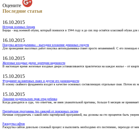
Оцените
Последние статьи
16.10.2015
История военных берцев
Берцы - вид военной обуви, который появился в 1944 году и до сих пор остаётся классикой обуви для
16.10.2015
Покупка автоподъемника – выгодное вложение денежных средств
Для проведения высотных работ покупка автоподъемника станет просто незаменимой. С его помощью 
16.10.2015
Железные входные двери: критерии надежности
В настоящее время железные входные двери устанавливаются практически на каждое жилье – от кварт
15.10.2015
Фундамент на винтовых сваях и другие его разновидности
В основу свайного фундамента входят в качестве основных составляющих отдельные сваи. Потом их 
15.10.2015
Лишение родительских прав отца ребенка
Когда доводится в суде, что ответчик, не имея уважительной причины, больше 6 месяцев не принимае
Партнёрские программы без санкций от поисковых систем
Начиная сотрудничать с какой-либо партнёрской программой, вы должны на сто процентов быть уверены
Раскрутка сайтов
Раскрутка сайтов довольно сложный процесс и выполнять необходимо его постепенно, переходя от ме