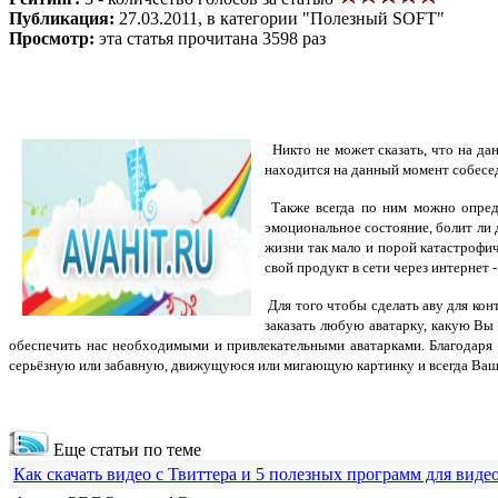
Публикация:
27.03.2011, в категории "Полезный SOFT"
Просмотр:
эта статья прочитана 3598 раз
Никто не может сказать, что на да
находится на данный момент собесед
Также всегда по ним можно опреде
эмоциональное состояние, болит ли 
жизни так мало и порой катастрофи
свой продукт в сети через интернет
Для того чтобы
сделать аву
для конт
заказать любую аватарку, какую Вы
обеспечить нас необходимыми и привлекательными аватарками. Благодар
серьёзную или забавную, движущуюся или мигающую картинку и всегда Ваш 
Еще статьи по теме
Как скачать видео с Твиттера и 5 полезных программ для виде