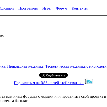
Словари
Программы
Игры
Форум
Контакты
ья
а, Прикладная механика, Теоретическая механика с многолетним
Подписаться на RSS статей этой тематики
ех или иных форумах с людьми или продвигать свой продукт в с
еловеком бесплатно.