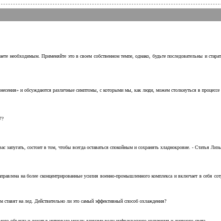
аете необходимым. Применяйте это в своем собственном темпе, однако, будьте последовательны и стара
несения» и обсуждаются различные симптомы, с которыми мы, как люди, можем столкнуться в процессе н
7?
с запугать, состоит в том, чтобы всегда оставаться спокойным и сохранять хладнокровие. - Статья Лизы 
аправлена на более сконцентрированные усилия военно-промышленного комплекса и включает в себя с
м ставят на лед. Действительно ли это самый эффективный способ охлаждения?
ого объекта и лежит в интервале между длинами волн инфракрасного излучения и дневного света.