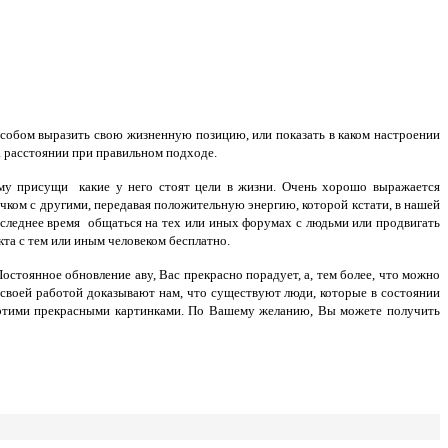
особом выразить свою жизненную позицию, или показать в каком настроении
а расстоянии при правильном подходе.
ему присущи какие у него стоят цели в жизни. Очень хорошо выражается
очком с другими, передавая положительную энергию, которой кстати, в нашей
оследнее время общаться на тех или иных форумах с людьми или продвигать
кта с тем или иным человеком бесплатно.
 Постоянное обновление аву, Вас прекрасно порадует, а, тем более, что можно
 своей работой доказывают нам, что существуют люди, которые в состоянии
 этими прекрасными картинками. По Вашему желанию, Вы можете получить