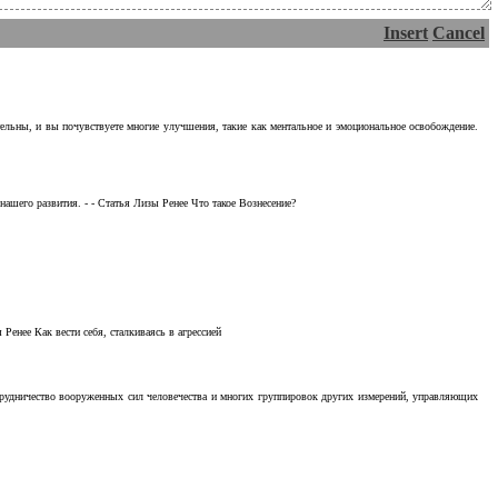
Insert
Cancel
тельны, и вы почувствуете многие улучшения, такие как ментальное и эмоциональное освобождение.
ашего развития. - - Статья Лизы Ренее Что такое Вознесение?
Ренее Как вести себя, сталкиваясь в агрессией
отрудничество вооруженных сил человечества и многих группировок других измерений, управляющих