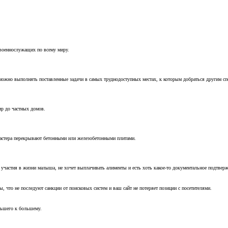
 военнослужащих по всему миру.
можно выполнять поставленные задачи в самых труднодоступных местах, к которым добраться другим с
ир до частных домов.
мастера перекрывают бетонными или железобетонными плитами.
т участия в жизни малыша, не хочет выплачивать алименты и есть хоть какое-то документальное подтвер
, что не последуют санкции от поисковых систем и ваш сайт не потеряет позиции с посетителями.
ньшего к большему.