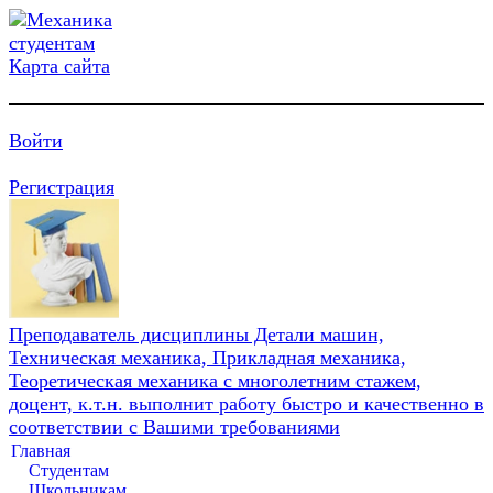
Карта сайта
Войти
Регистрация
Преподаватель дисциплины Детали машин,
Техническая механика, Прикладная механика,
Теоретическая механика с многолетним стажем,
доцент, к.т.н. выполнит работу быстро и качественно в
соответствии с Вашими требованиями
Главная
Студентам
Школьникам