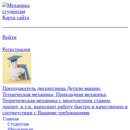
Карта сайта
Войти
Регистрация
Преподаватель дисциплины Детали машин,
Техническая механика, Прикладная механика,
Теоретическая механика с многолетним стажем,
доцент, к.т.н. выполнит работу быстро и качественно в
соответствии с Вашими требованиями
Главная
Студентам
Школьникам