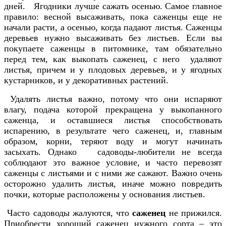
дней. Ягодники лучше сажать осенью.
Самое главное
правило: весной высаживать, пока саженцы еще не
начали расти, а осенью, когда падают листья.
Саженцы
деревьев нужно высаживать без листьев. Если вы
покупаете саженцы в питомнике, там обязательно
перед тем, как выкопать саженец, с него удаляют
листья, причем и у плодовых деревьев, и у ягодных
кустарников, и у декоративных растений.
Удалять листья важно, потому что они испаряют
влагу, подача которой прекращена у выкопанного
саженца, и оставшиеся листья способствовать
испарению, в результате чего саженец, и, главным
образом, корни, теряют воду и могут начинать
засыхать.
Однако садоводы-любители не всегда
соблюдают это важное условие, и часто перевозят
саженцы с листьями и с ними же сажают.
Важно очень
осторожно удалить листья, иначе можно повредить
почки, которые расположены у основания листьев.
Часто садоводы жалуются, что
саженец
не прижился.
Приобрести хороший саженец нужного сорта – это