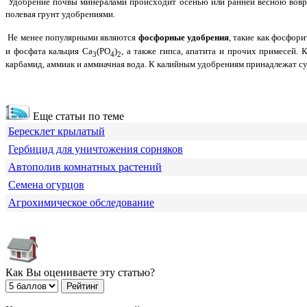
Удобрение почвы минералами происходит осенью или ранней весною воврем
полевая грунт удобрениями.
Не менее популярными являются
фосфорные удобрения
, такие как фосфор
и фосфата кальция Ca
(PO
)
, а также гипса, апатита и прочих примесей.
3
4
2
карбамид, аммиак и аммиачная вода. К калийным удобрениям принадлежат суль
Еще статьи по теме
Бересклет крылатый
Гербицид для уничтожения сорняков
Автополив комнатных растений
Семена огурцов
Агрохимическое обследование
Как Вы оцениваете эту статью?