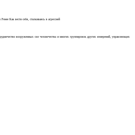
Ренее Как вести себя, сталкиваясь в агрессией
отрудничество вооруженных сил человечества и многих группировок других измерений, управляющих