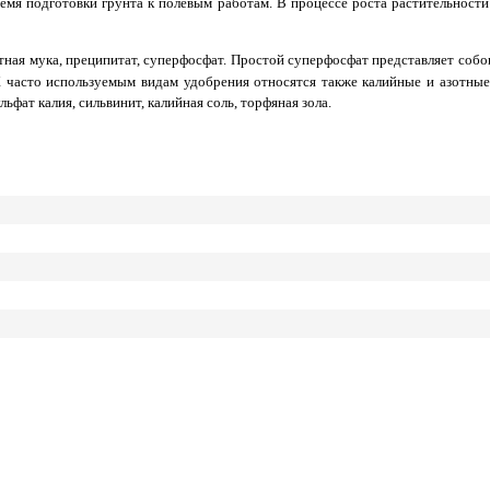
я подготовки грунта к полевым работам. В процессе роста растительности
итная мука, преципитат, суперфосфат. Простой суперфосфат представляет со
 К часто используемым видам удобрения относятся также калийные и азотные
фат калия, сильвинит, калийная соль, торфяная зола.