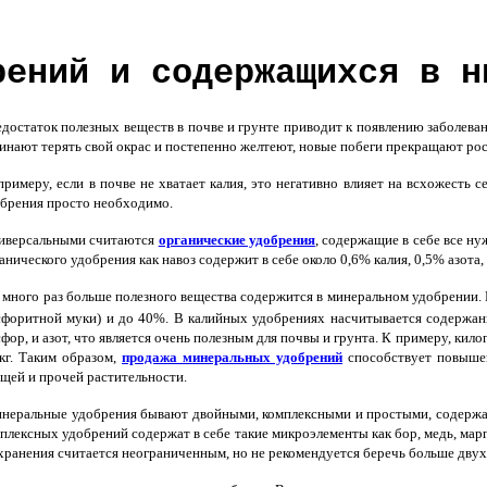
рений и содержащихся в н
остаток полезных веществ в почве и грунте приводит к появлению заболеван
инают терять свой окрас и постепенно желтеют, новые побеги прекращают рост
римеру, если в почве не хватает калия, это негативно влияет на всхожесть
брения просто необходимо.
иверсальными считаются
органические удобрения
, содержащие в себе все н
анического удобрения как навоз содержит в себе около 0,6% калия, 0,5% азота
много раз больше полезного вещества содержится в минеральном удобрении. 
форитной муки) и до 40%. В калийных удобрениях насчитывается содержани
фор, и азот, что является очень полезным для почвы и грунта. К примеру, кил
кг. Таким образом,
продажа минеральных удобрений
способствует повышен
щей и прочей растительности.
еральные удобрения бывают двойными, комплексными и простыми, содержащи
плексных удобрений содержат в себе такие микроэлементы как бор, медь, мар
хранения считается неограниченным, но не рекомендуется беречь больше двух 