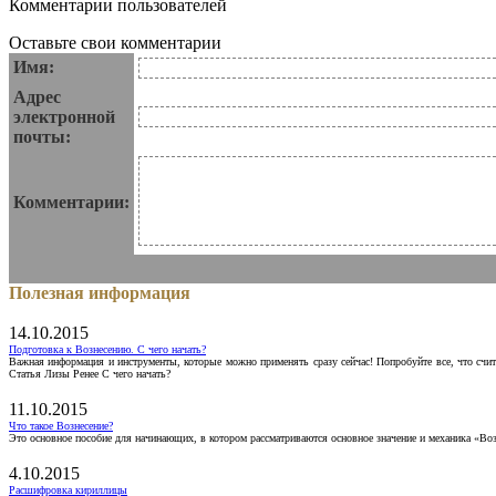
Комментарии пользователей
Оставьте свои комментарии
Имя:
Адрес
электронной
почты:
Комментарии:
Полезная информация
14.10.2015
Подготовка к Вознесению. С чего начать?
Важная информация и инструменты, которые можно применять сразу сейчас! Попробуйте все, что счит
Статья Лизы Ренее С чего начать?
11.10.2015
Что такое Вознесение?
Это основное пособие для начинающих, в котором рассматриваются основное значение и механика «Воз
4.10.2015
Расшифровка кириллицы