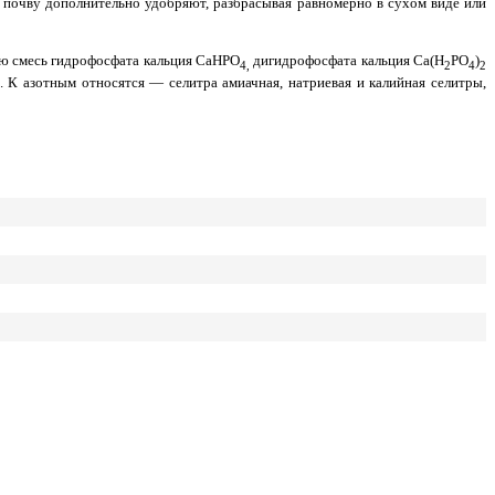
 почву дополнительно удобряют, разбрасывая равномерно в сухом виде или
бою смесь гидрофосфата кальция CaHPO
дигидрофосфата кальция Ca(H
PO
)
4,
2
4
2
. К азотным относятся — селитра амиачная, натриевая и калийная селитры,