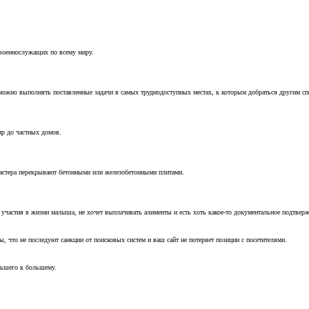
 военнослужащих по всему миру.
можно выполнять поставленные задачи в самых труднодоступных местах, к которым добраться другим с
ир до частных домов.
мастера перекрывают бетонными или железобетонными плитами.
т участия в жизни малыша, не хочет выплачивать алименты и есть хоть какое-то документальное подтвер
, что не последуют санкции от поисковых систем и ваш сайт не потеряет позиции с посетителями.
ньшего к большему.