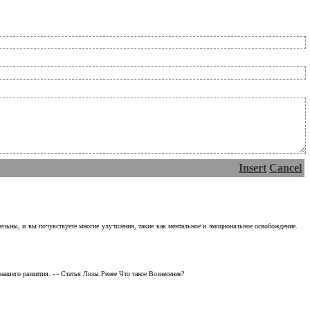
Insert
Cancel
тельны, и вы почувствуете многие улучшения, такие как ментальное и эмоциональное освобождение.
ашего развития. - - Статья Лизы Ренее Что такое Вознесение?