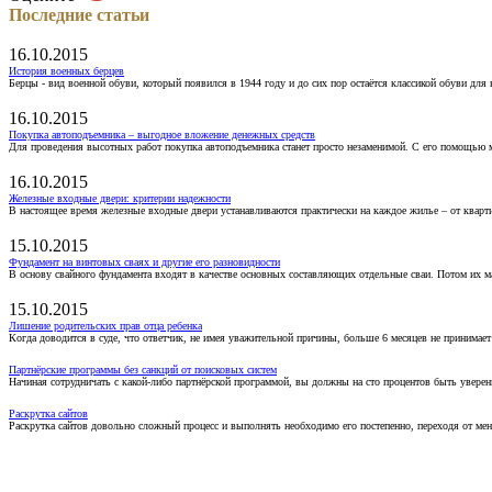
Последние статьи
16.10.2015
История военных берцев
Берцы - вид военной обуви, который появился в 1944 году и до сих пор остаётся классикой обуви для
16.10.2015
Покупка автоподъемника – выгодное вложение денежных средств
Для проведения высотных работ покупка автоподъемника станет просто незаменимой. С его помощью 
16.10.2015
Железные входные двери: критерии надежности
В настоящее время железные входные двери устанавливаются практически на каждое жилье – от кварт
15.10.2015
Фундамент на винтовых сваях и другие его разновидности
В основу свайного фундамента входят в качестве основных составляющих отдельные сваи. Потом их 
15.10.2015
Лишение родительских прав отца ребенка
Когда доводится в суде, что ответчик, не имея уважительной причины, больше 6 месяцев не принимае
Партнёрские программы без санкций от поисковых систем
Начиная сотрудничать с какой-либо партнёрской программой, вы должны на сто процентов быть уверены
Раскрутка сайтов
Раскрутка сайтов довольно сложный процесс и выполнять необходимо его постепенно, переходя от ме