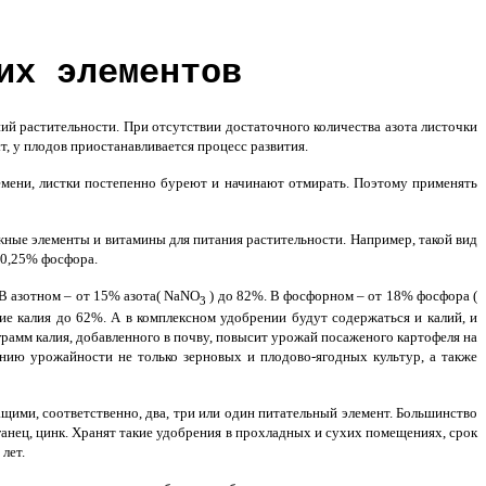
их элементов
ий растительности. При отсутствии достаточного количества азота листочки
, у плодов приостанавливается процесс развития.
 семени, листки постепенно буреют и начинают отмирать. Поэтому применять
ужные элементы и витамины для питания растительности. Например, такой вид
, 0,25% фосфора.
В азотном – от 15% азота( NaNO
) до 82%. В фосфорном – от 18% фосфора (
3
е калия до 62%. А в комплексном удобрении будут содержаться и калий, и
ограмм калия, добавленного в почву, повысит урожай посаженого картофеля на
ию урожайности не только зерновых и плодово-ягодных культур, а также
ми, соответственно, два, три или один питательный элемент. Большинство
ганец, цинк. Хранят такие удобрения в прохладных и сухих помещениях, срок
лет.