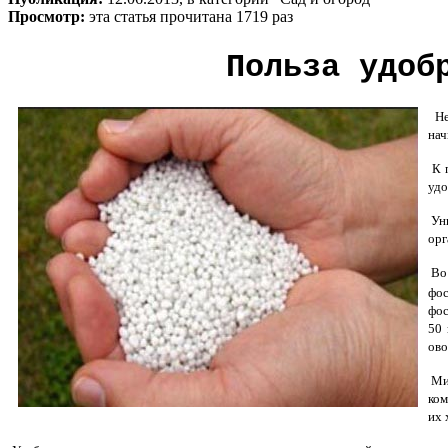
Просмотр:
эта статья прочитана 1719 раз
Польза удоб
Нед
нач
К п
удо
Ун
орг
Во 
фос
фос
50 
ово
Мин
ком
их 