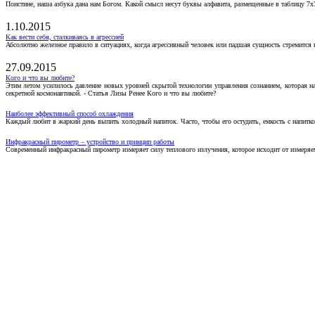
Поистине, наша азбука дана нам Богом. Какой смысл несут буквы алфавита, размещенные в таблицу 7х
1.10.2015
Как вести себя, сталкиваясь в агрессией
Абсолютно железное правило в ситуациях, когда агрессивный человек или падшая сущность стремится ва
27.09.2015
Кого и что вы любите?
Этим летом усилилось давление новых уровней скрытой технологии управления сознанием, которая н
секретной космонавтикой. - Статья Лизы Ренее Кого и что вы любите?
Наиболее эффективный способ охлаждения
Каждый любит в жаркий день выпить холодный напиток. Часто, чтобы его остудить, емкость с напитко
Инфракрасный пирометр – устройство и принцип работы
Современный инфракрасный пирометр измеряет силу теплового излучения, которое исходит от измеряем