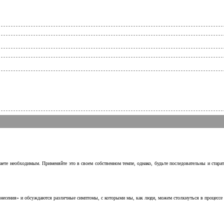
аете необходимым. Применяйте это в своем собственном темпе, однако, будьте последовательны и стара
несения» и обсуждаются различные симптомы, с которыми мы, как люди, можем столкнуться в процессе н