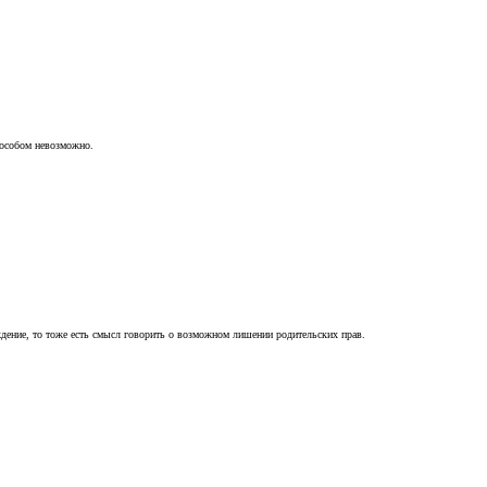
пособом невозможно.
ждение, то тоже есть смысл говорить о возможном лишении родительских прав.