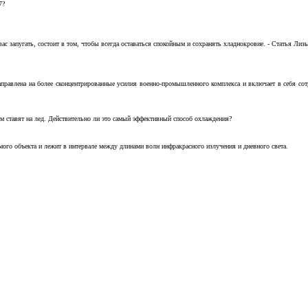
7?
с запугать, состоит в том, чтобы всегда оставаться спокойным и сохранять хладнокровие. - Статья Лизы 
аправлена на более сконцентрированные усилия военно-промышленного комплекса и включает в себя с
м ставят на лед. Действительно ли это самый эффективный способ охлаждения?
ого объекта и лежит в интервале между длинами волн инфракрасного излучения и дневного света.