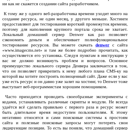
ни как не скажется создании сайта разработчиком.
К тому же у одного веб-разработчика времени уходит много на
создание ресурса, не один месяц, у другого меньше. Хостинги
предоставляют для тестирования короткий промежуток времени,
поэтому для наполнения крупного портала срока не хватает.
Локальный домашний сервер Denwer как раз позволяет
сэкономить деньги и обеспечивает полнофункциональное
тестирование ресурсов. Вы можете скачать
denwer
с сайта
«www.imagecms.net» и там же более подробно прочитать, как
осуществляется его установка. Следуя пунктам в инструкции у
вас не должно возникнуть проблем и вопросов. Основное
преимущество локального сервера Денвера заключается в том,
что он позволяет прикрепить к нему любого плана CMS-ку на
которой вы хотите построить полноценный сайт. Даже если у вас
уже есть ресурс и он давно уже залит на хостинг, то Denwer тоже
выступает веб-программистам хорошим помощником.
Часто приходится проводить своеобразные эксперименты с
кодами, устанавливать различные скрипты и модули. Не всегда
удаётся всё сделать правильно с первого раза и ресурс может
быть длительное время недоступен пользователям. К этому
негативно относятся и сами поисковые системы к простоям
сайта и полезные поисковые запросы могут потерять свои
лидирующие позиции. То есть вы поняли, что домашний сервер