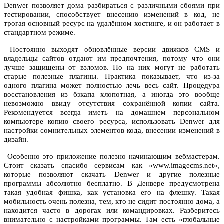
Denwer позволяет дома разбираться с различными сбоями при
тестировании, способствует внесению изменений в код, не
трогая основный ресурс на удалённом хостинге, и он работает в
стандартном режиме.
Постоянно выходят обновлённые версии движков CMS и
владельцы сайтов отдают им предпочтения, потому что они
лучше защищены от взломов. Но на них могут не работать
старые полезные плагины. Практика показывает, что из-за
одного плагина может полностью лечь весь сайт. Процедура
восстановления из бэкапа хлопотная, а иногда это вообще
невозможно ввиду отсутствия сохранённой копии сайта.
Рекомендуется всегда иметь на домашнем персональном
компьютере копию своего ресурса, использовать Denwer для
настройки сомнительных элементов кода, внесении изменений в
дизайн.
Особенно это приложение полезно начинающим вебмастерам.
Стоит сказать спасибо сервисам как «www.imagecms.net»,
которые позволяют скачать Denwer и другие полезные
программы абсолютно бесплатно. В Денвере предусмотрена
такая удобная фишка, как установка его на флешку. Такая
мобильность очень полезна, тем, кто не сидит постоянно дома, а
находится часто в дорогах или командировках. Разберитесь
внимательно с настройками программы. Там есть «глобальные