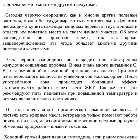
заболеваниями и многими другими недугами.
Сегодня черную смородину, как и многие другие полезные
растения, можно без труда вырастить самостоятельно. Для этого
необходимо купить саженцы плодовых деревьев и кустарников и
отвести им почетное место на своем дачном участке. Об этом
впоследствии не придется жалеть, так как кроме
вышеперечисленных, эта ягода обладает многими другими
полезными качествами.
Сок черной смородины не навредит при обострениях
желудочно-кишечных проблем. В нем очень много витаминов С,
В, а также винной и лимонной органических кислот. При этом
из-за небольшого количества углеводов сок малокалориен. После
употребления сока происходит бодрящий эффект,
активизируется работа желез всего ЖКТ. Так же этот сок
рекомендуют пить пациентам при повышенной температуре и
острых воспалительных состояниях.
В ягода очень много органической лимонной кислоты. В
листьях есть эфирные масла, которые не только помогают работе
почек, но и выводят из организма достаточно вредные продукты
обменных процессов – шлаки и токсины.
Хороший урожай дает черная смородина, если радом посажены