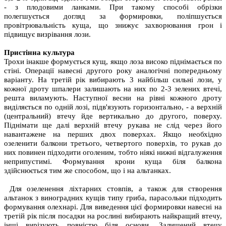
- з плодовими ланками. При такому способі обрізки
полегшується догляд за формировки, поліпшується
провітрювальність куща, що знижує захворювання грон і
підвищує визрівання лози.
Пристінна культура
Трохи інакше формується кущ, якщо лоза високо піднімається по
стіні. Операції навесні другого року аналогічні попередньому
варіанту. На третій рік вибирають 3 найбільш сильні лози, у
кожної дроту шпалери залишають на них по 2-3 зелених втечі,
решта виламують. Наступної весни на рівні кожного дроту
виділяється по одній лозі, підв'язують горизонтально, - а верхній
(центральний) втечу йде вертикально до другого, поверху.
Піднімати ще далі верхній втечу рукава не слід через його
навантажене на перших двох поверхах. Якщо необхідно
озеленити балкони третього, четвертого поверхів, то рукав до
них повинен підходити оголеним, тобто ніякі нижні відгалуження
неприпустимі. Формування крони куща біля балкона
здійснюється тим же способом, що і на альтанках.
Для озеленення ліхтарних стовпів, а також для створення
альтанок з виноградних кущів типу гриба, парасольки підходить
формування олехнарі. Для виведення цієї формировки навесні на
третій рік після посадки на рослині вибирають найкращий втечу,
інші вирізують повністю біля основи. Залишений втечу