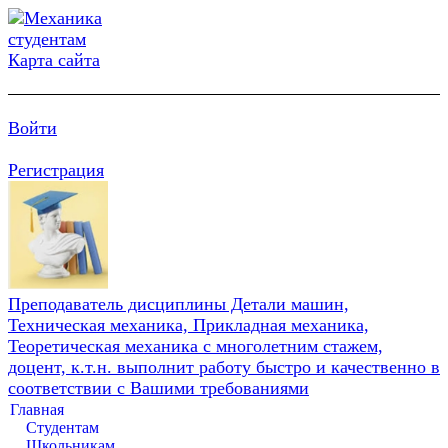
Карта сайта
Войти
Регистрация
Преподаватель дисциплины Детали машин,
Техническая механика, Прикладная механика,
Теоретическая механика с многолетним стажем,
доцент, к.т.н. выполнит работу быстро и качественно в
соответствии с Вашими требованиями
Главная
Студентам
Школьникам