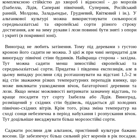
комплексною стійкістю до хвороб і відносної - до морозів
(Ізабелла, Лідія, Сапераві північний, Суперник, Російський
ранній, Молдова, Заладьендье, Грудневий, Квітковий і ін.). У
альтанкової культурі можна використовувати сильнорослі
середньоазіатські та європейські сорти різного строку
достигання, але на зиму рукави і лози повинні бути зняті з опори
і укриті (в покривної зоні).
Виноград не любить затінення. Тому під деревами з густою
кроною його садити не можна. З цієї ж при чині непридатні для
винограду північні стіни будинків. Найкраща сторона - західна.
Тут можна садити менш зимостійкі європейські та
середньоазіатські сорти. Придатна і південна експозиція, але в
цьому випадку рослини слід розташовувати на відстані 1,5-2 м
від стін зважаючи різких температурних перепадів взимку, що
може викликати ушкодження вічок, багаторічної деревини та
лози. Якщо немає можливості витримати зазначену відстань, то
краще посадити тут сорту Ізабелла або Лідія. Виноград,
розміщений у східних стін будівель, піддається дії холодних
північно-східних вітрів. Крім того, різка зміна температур на
сході сонця небезпечна в період набухання і розпускання вічок.
Тут доцільніше висаджувати більш морозостійкі сорти.
Саджати рослини для альтанок, пристінний культури бажано
восени. Це забезпечує більш сильний ріст коренів в рік посадки.