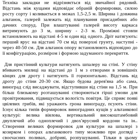
Техніка закладки не відрізняється від звичайної рядовий.
Відстань між кущами відповідає обраній формировки, силою
росту сорту і коливається в межах 1,5-2,5 м. Ширина і довжина
альтанок, галерей залежать від планування присадибних або
дачних споруд. При влаштуванні галерей висоту каркаса
витримують до 3 м, ширину - 2-3 м. Проміжні стовпи
встановлюють на відстані 4-5 м один від одного. Дріт натягують:
перший ярус на відстані 70 см від поверхні грунту, наступні -
через 40-50 см. Для альтанок опору встановлюють відповідно до
її конфігурацією, розміром і формою задуманого перекриття.
Для пристінний культури натягують шпалеру на стіні. У стіну
вбивають милиці на відстані до 1 м з отворами в зовнішніх
кінцях для дроту і натягують її горизонтально. Відстань від
дроту до стіни 20-30 см. Якщо будова дерев'яна або сама,
виноград слід висаджувати, відступивши від стіни на 1,5 м. При
більш близькому розташуванні створюються гірші умови для
провітрювання, підвищується вологість повітря. Це сприяє появі
цвілевих грибів, які уражають грона винограду, псують стіни.
Існує кілька типів формировок виноградних кущів у альтанкової
культурі: велика віялова, вертикальний високоштамбовий
двуплечий або одноплечий і двох'ярусний кордони та ін..
Створення великих формировок для культури на шпалері з
козирком і опорах альтанкового типу можливо при догляді -
своєчасних поливах, добриві, розпушуванні. Тільки в цьому