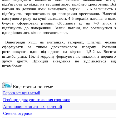
підв'язують до кілка, на вершині якого прибито хрестовина. Всі
пагони по довжині лози виламують, верхні 5 - 6 залишають і
підв'язують горизонтально до поперечин хрестовини. Навесні
наступного року на кущі залишають 4-5 верхніх пагонів, з яких
будуть сформовані рукава. Обрізають їх на 7-8 вічок і
підв'язують до поперечини. Зелені пагони, що розвинулися з
однорічних лоз, вільно звисають вниз.
Виноградні кущі на альтанках, галереях, шпалері можна
сформувати за типом двохплечового кордону. Рослини
розташовують один від одного на відстані 1,5-2 м. Висота
штамба різна. Плечі кордону формують починаючи з першого
ярусу дроту. Принцип виведення не відрізняється від
штамбових.
Еще статьи по теме
Бересклет крылатый
Гербицид для уничтожения сорняков
Автополив комнатных растений
Семена огурцов