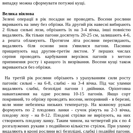
випадку можна сформувати потужні кущі.
Велика віялова
Зелені операції в рік посадки не проводять. Восени рослини
вкривають на зиму без обрізки. На другий рік навесні вибирають
2 більш сильні лози, обрізають їх на 3-4 вічка, інші повністю
видаляють. Як тільки пагони досягнуть 20-25 см, залишають 4-6,
а решта обламують. Протягом літа рослини переглядають,
видаляють біля основи знов з'явилися пагони. Пасинки
прищипують над другим-третім листом. У перших числах
серпня проводять карбування верхівок пагонів з метою
припинення росту і кращого їх визрівання. Восени кущі також
вкриваються без обрізки.
На третій рік рослини обрізають з урахуванням сили росту
пагонів: сильні - на 6-8, слабкі - на 3-4 вічка. Під час уламки
видаляють слабкі, безплідні пагони і двійники. Орієнтовна
навантаження на одне рослина 10-15 пагонів. Якщо сорт
покривний, то обрізку проводять восени, непоривний - в березні,
коли мине небезпека низьких температур. На кожному рукаві
формують по 2 плодових ланки - сучок ріжуть на 2-3 вічка,
плодову лозу - на 8-12. Плодові стрілки не вирізують, на них
створюють плодову ланку. Таким чином, на четвертий рік є по 4
розгалужених рукави з подвійною кількістю стрілок. При уламку
видаляють в кроні рослини всі безплідні, слабкі і подвійні пагони.