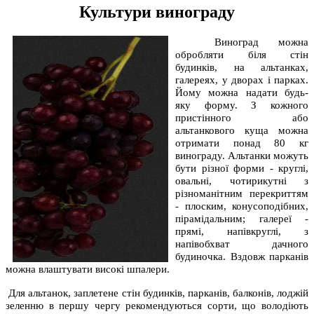
Культури винограду
Виноград можна
обробляти біля стін
будинків, на альтанках,
галереях, у дворах і парках.
Йому можна надати будь-
яку форму. З кожного
пристінного або
альтанкового куща можна
отримати понад 80 кг
винограду. Альтанки можуть
бути різної форми - круглі,
овальні, чотирикутні з
різноманітним перекриттям
- плоским, конусоподібних,
пірамідальним; галереї -
прямі, напівкруглі, з
напівобхват дачного
будиночка. Вздовж парканів
можна влаштувати високі шпалери.
Для альтанок, заплетене стін будинків, парканів, балконів, лоджій
зеленню в першу чергу рекомендуються сорти, що володіють