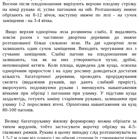
Восени після плодоношення вирізують верхню плодову стрілку
на кінці рукава зі; усіма пагонами на ній. Розташовану нижче
обрізають на 8-12 вічок, наступну нижче по лозі - на сучок
заміщення - на 3-4 вічка.
Якщо верхня однорічна лоза розвинена слабо, її видаляють
зовсім разом з частиною дворічна деревини до нижче
розташованої більш сильною лози. На дві однорічні лози
залишають один сучок заміщення. Виходить чергування лоз з
сучками заміщення. Слабкі пагони на плодоношення не
залишають, так як на них утворюються пухкі, дрібні,
неповноцінні кетяги. Коли площа, відведена для куща, освоєна
однорічним приростом і на одну рослину доводиться достатня
кількість багаторічної деревини, проводять проріджування
скелета (видалення рукавів, що дають слабкий приріст),
вкорочують подовжуючи рукави і зменшують навантаження
вічками при обрізці і пагонами при уламку. У підстави куща
заздалегідь, готують заміну старіючим рукавах, залишаючи при
уламку 1-2 порослевих втечі. Орієнтовна навантаження на кущ
80-100 пагонів.
Велику багаторукавну віялову формировку можна обрізати за
типом кордонів, тобто застосувати коротку обрізку на 4-5-
глазкових рижків. Рукава в цьому випадку слід розташовувати на
1,5-2 м один від одного і по обидві сторони їх створювати ріжки