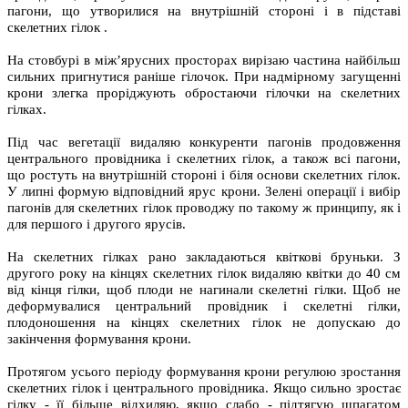
пагони, що утворилися на внутрішній стороні і в підставі
скелетних гілок .
На стовбурі в між’ярусних просторах вирізаю частина найбільш
сильних пригнутися раніше гілочок. При надмірному загущенні
крони злегка проріджують обростаючи гілочки на скелетних
гілках.
Під час вегетації видаляю конкуренти пагонів продовження
центрального провідника і скелетних гілок, а також всі пагони,
що ростуть на внутрішній стороні і біля основи скелетних гілок.
У липні формую відповідний ярус крони. Зелені операції і вибір
пагонів для скелетних гілок проводжу по такому ж принципу, як і
для першого і другого ярусів.
На скелетних гілках рано закладаються квіткові бруньки. З
другого року на кінцях скелетних гілок видаляю квітки до 40 см
від кінця гілки, щоб плоди не нагинали скелетні гілки. Щоб не
деформувалися центральний провідник і скелетні гілки,
плодоношення на кінцях скелетних гілок не допускаю до
закінчення формування крони.
Протягом усього періоду формування крони регулюю зростання
скелетних гілок і центрального провідника. Якщо сильно зростає
гілку - її більше відхиляю, якщо слабо - підтягую шпагатом