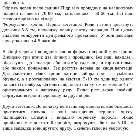
щільністю.
Обрізка дерев після садіння Підрізаю провідник на насіннєвому
підщепі на висоті 70-80 см, на клонових - 50-60 см. Всі інші
гілочки вирізаю на кільце.
Формування крони. Перша вегетація. Коли пагони досягнуть
довжини 5-8 см, проводжу першу зелену операцію. При цьому
видаляю конкуренти центрального провідника. У зоні закладки
ярусу залишаю 4-5 пагонів.
В кінці червня і впродовж липня формую перший ярус крони.
Вибираю три втечі: два бічних і провідник. Всі інші нахиляє і
підв'язують до шпалери або штамбу саджанця в горизонтальне
або похиле положення. Так ростуть дерева до кінця вегетації.
Для скелетних гілок крони пагони вибираю не із суміжних
бруньок, а з розташованих на відстані 5-10 см один від одного
по висоті стовбура, відходять від нього під кутом не менше 45 ° і
ориентованого в напрямку ряду. Якщо ріст дерев слабкий,
формування крони переношу на другий рік.
Друга вегетація. До початку вегетації вирізаю на кільце більшість
пригнутися гілочок в зоні закладення першого ярусу,
підчищають штамби і видаляю кореневу поросль. Якщо
провідник має достатній приріст, вкорочують його на 5-10 см
вище закладки зони другого ярусу. Скелетні гілки не укорочую.