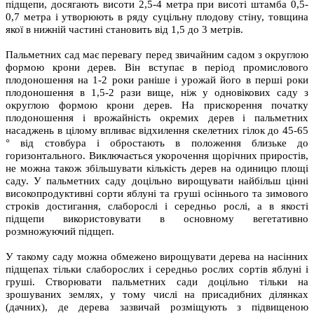
підщепи, досягають висоти 2,5-4 метра при висоті штамба 0,5-
0,7 метра і утворюють в ряду суцільну плодову стіну, товщина
якої в нижній частині становить від 1,5 до 3 метрів.
Пальметних сад має перевагу перед звичайним садом з округлою
формою крони дерев. Він вступає в період промислового
плодоношення на 1-2 роки раніше і урожай його в перші роки
плодоношення в 1,5-2 рази вище, ніж у одновікових саду з
округлою формою крони дерев. На прискорення початку
плодоношення і врожайність окремих дерев і пальметних
насаджень в цілому впливає відхилення скелетних гілок до 45-65
° від стовбура і обростають в положення близьке до
горизонтального. Виключається укорочення щорічних приростів,
не можна також збільшувати кількість дерев на одиницю площі
саду. У пальметних саду доцільно вирощувати найбільш цінні
високопродуктивні сорти яблуні та груші осіннього та зимового
строків достигання, слаборослі і середньо рослі, а в якості
підщепи використовувати в основному вегетативно
розмножуючий підщеп.
У такому саду можна обмежено вирощувати дерева на насінних
підщепах тільки слаборослих і середньо рослих сортів яблуні і
груші. Створювати пальметних сади доцільно тільки на
зрошуваних землях, у тому числі на присадибних ділянках
(дачних), де дерева зазвичай розміщують з підвищеною