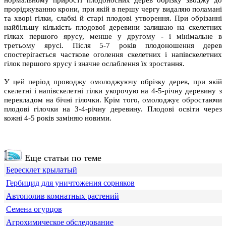
нормальному прирості плодоносних дерев обрізку зводжу до
проріджуванню крони, при якій в першу чергу видаляю поламані
та хворі гілки, слабкі й старі плодові утворення. При обрізанні
найбільшу кількість плодової деревини залишаю на скелетних
гілках першого ярусу, менше у другому - і мінімальне в
третьому ярусі. Після 5-7 років плодоношення дерев
спостерігається часткове оголення скелетних і напівскелетних
гілок першого ярусу і значне ослаблення їх зростання.
У цей період проводжу омолоджуючу обрізку дерев, при якій
скелетні і напівскелетні гілки укорочую на 4-5-річну деревину з
перекладом на бічні гілочки. Крім того, омолоджує обростаючи
плодові гілочки на 3-4-річну деревину. Плодові освіти через
кожні 4-5 років заміняю новими.
Еще статьи по теме
Бересклет крылатый
Гербицид для уничтожения сорняков
Автополив комнатных растений
Семена огурцов
Агрохимическое обследование