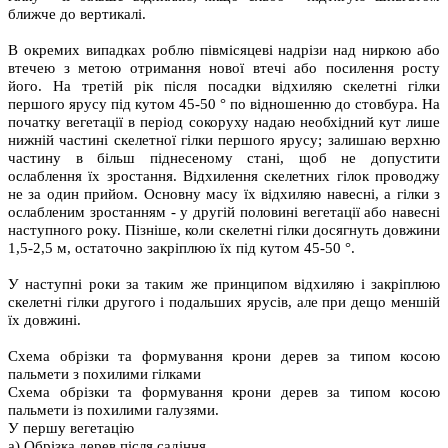
ближче до вертикалі.
В окремих випадках роблю півмісяцеві надрізи над ниркою або
втечею з метою отримання нової втечі або посилення росту
його. На третій рік після посадки відхиляю скелетні гілки
першого ярусу під кутом 45-50 ° по відношенню до стовбура. На
початку вегетації в період сокоруху надаю необхідний кут лише
нижній частині скелетної гілки першого ярусу; залишаю верхню
частину в більш піднесеному стані, щоб не допустити
ослаблення їх зростання. Відхилення скелетних гілок проводжу
не за один прийом. Основну масу їх відхиляю навесні, а гілки з
ослабленим зростанням - у другій половині вегетації або навесні
наступного року. Пізніше, коли скелетні гілки досягнуть довжини
1,5-2,5 м, остаточно закріплюю їх під кутом 45-50 °.
У наступні роки за таким же принципом відхиляю і закріплюю
скелетні гілки другого і подальших ярусів, але при дещо меншій
їх довжині.
Схема обрізки та формування крони дерев за типом косою
пальмети з похилими гілками
Схема обрізки та формування крони дерев за типом косою
пальмети із похилими галузями.
У першу вегетацію
а) Обрізка дерев після садіння.