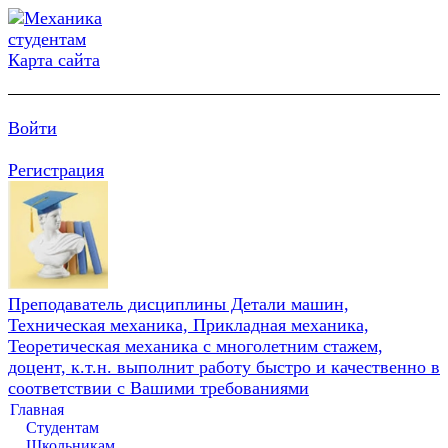
Карта сайта
Войти
Регистрация
Преподаватель дисциплины Детали машин,
Техническая механика, Прикладная механика,
Теоретическая механика с многолетним стажем,
доцент, к.т.н. выполнит работу быстро и качественно в
соответствии с Вашими требованиями
Главная
Студентам
Школьникам