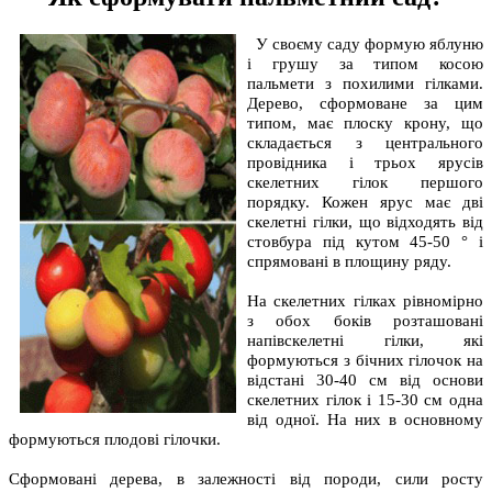
У своєму саду формую яблуню
і грушу за типом косою
пальмети з похилими гілками.
Дерево, сформоване за цим
типом, має плоску крону, що
складається з центрального
провідника і трьох ярусів
скелетних гілок першого
порядку. Кожен ярус має дві
скелетні гілки, що відходять від
стовбура під кутом 45-50 ° і
спрямовані в площину ряду.
На скелетних гілках рівномірно
з обох боків розташовані
напівскелетні гілки, які
формуються з бічних гілочок на
відстані 30-40 см від основи
скелетних гілок і 15-30 см одна
від одної. На них в основному
формуються плодові гілочки.
Сформовані дерева, в залежності від породи, сили росту