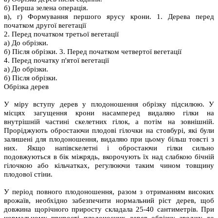
б) Перша зелена операція.
в), г) Формування першого ярусу крони. 1. Дерева перед
початком другої вегетації
2. Перед початком третьої вегетації
а) До обрізки.
б) Після обрізки. 3. Перед початком четвертої вегетації
4. Перед початку п'ятої вегетації
а) До обрізки.
б) Після обрізки.
Обрізка дерев
У міру вступу дерев у плодоношення обрізку підсилюю. У
місцях загущення крони насамперед видаляю гілки на
внутрішній частині скелетних гілок, а потім на зовнішній.
Проріджують обростаючи плодові гілочки на стовбурі, які були
залишені для плодоношення, видаляю при цьому більш товсті з
них. Якщо напівскелетні і обростаючи гілки сильно
подовжуються в бік міжрядь, вкорочують їх над слабкою бічній
гілочкою або кільчатках, регулюючи таким чином товщину
плодової стіни.
У період повного плодоношення, разом з отриманням високих
врожаїв, необхідно забезпечити нормальний ріст дерев, щоб
довжина щорічного приросту складала 25-40 сантиметрів. При