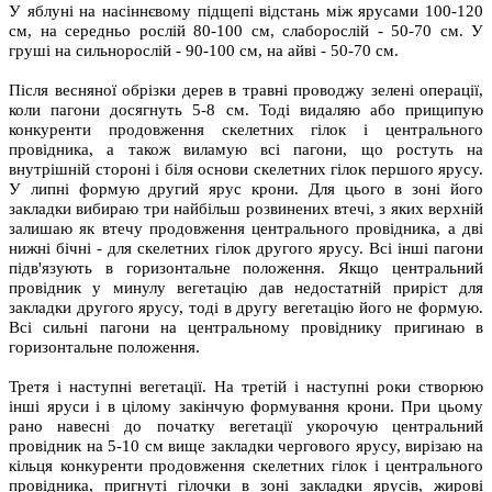
У яблуні на насіннєвому підщепі відстань між ярусами 100-120
см, на середньо рослій 80-100 см, слаборослій - 50-70 см. У
груші на сильнорослій - 90-100 см, на айві - 50-70 см.
Після весняної обрізки дерев в травні проводжу зелені операції,
коли пагони досягнуть 5-8 см. Тоді видаляю або прищипую
конкуренти продовження скелетних гілок і центрального
провідника, а також виламую всі пагони, що ростуть на
внутрішній стороні і біля основи скелетних гілок першого ярусу.
У липні формую другий ярус крони. Для цього в зоні його
закладки вибираю три найбільш розвинених втечі, з яких верхній
залишаю як втечу продовження центрального провідника, а дві
нижні бічні - для скелетних гілок другого ярусу. Всі інші пагони
підв'язують в горизонтальне положення. Якщо центральний
провідник у минулу вегетацію дав недостатній приріст для
закладки другого ярусу, тоді в другу вегетацію його не формую.
Всі сильні пагони на центральному провіднику пригинаю в
горизонтальне положення.
Третя і наступні вегетації. На третій і наступні роки створюю
інші яруси і в цілому закінчую формування крони. При цьому
рано навесні до початку вегетації укорочую центральний
провідник на 5-10 см вище закладки чергового ярусу, вирізаю на
кільця конкуренти продовження скелетних гілок і центрального
провідника, пригнуті гілочки в зоні закладки ярусів, жирові