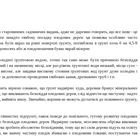
старовинних садівничих видань, адже не даремно говорять, що все нове - це
вити занадто глибоку посадку плодових дерев: ця помилка особливо часто
 бути якраз на рівні поверхні ґрунту, поглиблена в грунт хоча б на 4,5-9
лодоносять або ж плодоношення буває вкрай мізерне.
холодної ґрунтовою водою, точно так само може бути причиною безпліддя
 і на низинному місці, але раз рівень ґрунтової води низький, місце сухе -
 високе, але завдяки високому стояння ґрунтових вод грунт дуже холодна і
 за допомогою проведення глибоких канав, дренажних труб і т.п.
ужить вірною ознакою, що грунт надмірно худа, деревам бракує мінеральних
 що викликають безпліддя плодових дерев, слід віднести ще наступну: надто
, вийнята знизу. Звичайно, коріння не можуть дістатися до поживного ґрунту,
глинистих підґрунті, також поведе до повільного, тугому розвитку плодових
 безпліддя плодових дерев. Надмірно сильна, неосмислена обрізка викликає
ва зробити абсолютно безплідними, тому що всі сили дерева підуть на освіту
, ми значну частину плодів збиваємо з плодовими гілками; поступаючи так