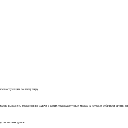
 военнослужащих по всему миру.
можно выполнять поставленные задачи в самых труднодоступных местах, к которым добраться другим с
ир до частных домов.