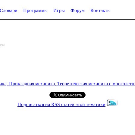
Словари
Программы
Игры
Форум
Контакты
ья
а, Прикладная механика, Теоретическая механика с многолетним
Подписаться на RSS статей этой тематики