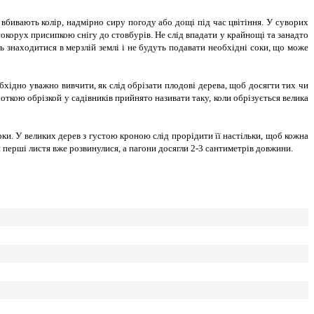
вбивають колір, надмірно сиру погоду або дощі під час цвітіння. У суворих
окорух присипкою снігу до стовбурів. Не слід впадати у крайнощі та занадто
ь знаходитися в мерзлій землі і не будуть подавати необхідні соки, що може
ідно уважно вивчити, як слід обрізати плодові дерева, щоб досягти тих чи
роткою обрізкой у садівників прийнято називати таку, коли обрізується велика
ки. У великих дерев з густою кроною слід прорідити її настільки, щоб кожна
и перші листя вже розвинулися, а пагони досягли 2-3 сантиметрів довжини.