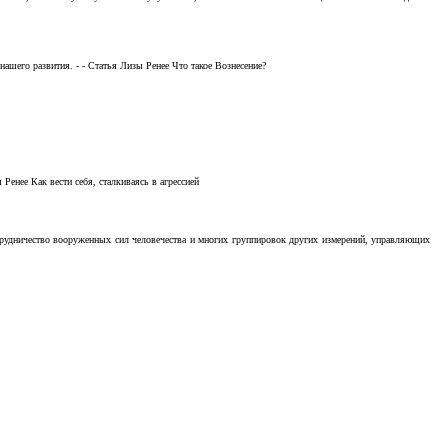
ашего развития. - - Статья Лизы Ренее Что такое Вознесение?
Ренее Как вести себя, сталкиваясь в агрессией
отрудничество вооруженных сил человечества и многих группировок других измерений, управляющих