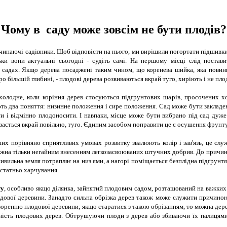
Чому в саду може зовсім не бути плодів?
инаючі садівники. Щоб відповісти на нього, ми вирішили погортати підшивки 
ьки вони актуальні сьогодні - судіть самі. На першому місці слід поста
 садах. Якщо дерева посаджені таким чином, що коренева шийка, яка повинна
ро більшій глибині, - плодові дерева розвиваються вкрай туго, хиріють і не п
олодне, коли коріння дерев стосуються підґрунтових шарів, просочених 
ь два поняття: низинне положення і сире положення. Сад може бути закладений
и і відмінно плодоносити. І навпаки, місце може бути вибрано під сад дуже
вається вкрай повільно, туго. Єдиним засобом поправити це є осушення фрунту
их порівняно сприятливих умовах розвитку звалюють колір і зав'язь, це сл
ожна тільки негайним внесенням легкозасвоюваних штучних добрив. До причин,
ивильна земля потрапляє на низ ями, а нагорі поміщається безплідна підґрунтя
статньо харчування.
ту
, особливо якщо ділянка, зайнятий плодовим садом, розташований на важких 
дової деревини. Занадто сильна обрізка дерев також може служити причиною
воренню плодової деревини; якщо старатися з такою обрізанням, то можна дере
ність плодових дерев. Обтрушуючи плоди з дерев або збиваючи їх палицями