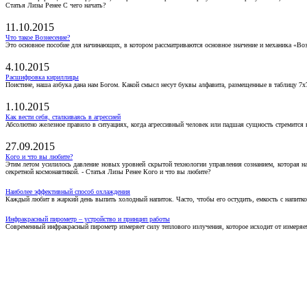
Статья Лизы Ренее С чего начать?
11.10.2015
Что такое Вознесение?
Это основное пособие для начинающих, в котором рассматриваются основное значение и механика «Воз
4.10.2015
Расшифровка кириллицы
Поистине, наша азбука дана нам Богом. Какой смысл несут буквы алфавита, размещенные в таблицу 7х
1.10.2015
Как вести себя, сталкиваясь в агрессией
Абсолютно железное правило в ситуациях, когда агрессивный человек или падшая сущность стремится ва
27.09.2015
Кого и что вы любите?
Этим летом усилилось давление новых уровней скрытой технологии управления сознанием, которая н
секретной космонавтикой. - Статья Лизы Ренее Кого и что вы любите?
Наиболее эффективный способ охлаждения
Каждый любит в жаркий день выпить холодный напиток. Часто, чтобы его остудить, емкость с напитко
Инфракрасный пирометр – устройство и принцип работы
Современный инфракрасный пирометр измеряет силу теплового излучения, которое исходит от измеряем