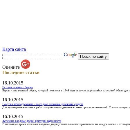
Карта сайта
Оцените
Последние статьи
16.10.2015
История военных берцев
Берцы - вид военной обуви, который появился в 1944 году и до сих пор остаётся классикой обуви для
16.10.2015
Покупка автоподъемника – выгодное вложение денежных средств
Для проведения высотных работ покупка автоподъемника станет просто незаменимой. С его помощью 
16.10.2015
Железные входные двери: критерии надежности
В настоящее время железные входные двери устанавливаются практически на каждое жилье – от кварт