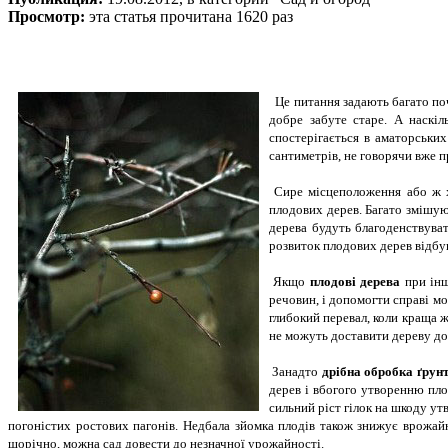
Просмотр:
эта статья прочитана 1620 раз
Це питання задають багато поч
добре забуте старе. А наскіл
спостерігається в аматорських
сантиметрів, не говорячи вже п
Сире місцеположення або ж х
плодових дерев. Багато змішуют
дерева будуть благоденствуват
розвиток плодових дерев відбу
Якщо
плодові дерева
при інш
речовин, і допомогти справі м
глибокий перевал, коли краща ж
не можуть доставити дереву до
Занадто
дрібна обробка ґрун
дерев і вбогого утворенню пло
сильний ріст гілок на шкоду ут
погоністих ростових пагонів. Недбала зйомка плодів також знижує врожай
щорічно, можна сад довести до незначної урожайності.