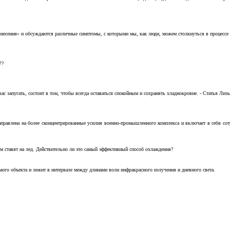
несения» и обсуждаются различные симптомы, с которыми мы, как люди, можем столкнуться в процессе н
7?
с запугать, состоит в том, чтобы всегда оставаться спокойным и сохранять хладнокровие. - Статья Лизы 
аправлена на более сконцентрированные усилия военно-промышленного комплекса и включает в себя с
м ставят на лед. Действительно ли это самый эффективный способ охлаждения?
ого объекта и лежит в интервале между длинами волн инфракрасного излучения и дневного света.