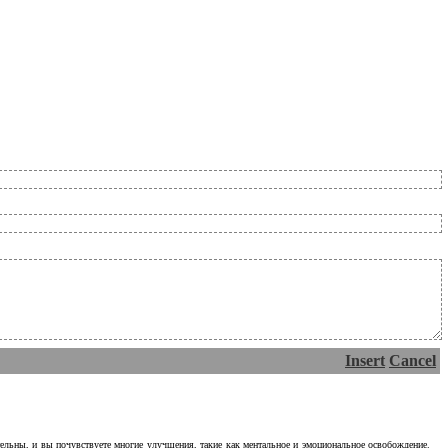
Insert
Cancel
тельны, и вы почувствуете многие улучшения, такие как ментальное и эмоциональное освобождение.