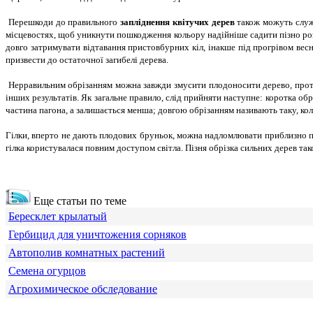
Перешкоди до правильного
запліднення квітучих дерев
також можуть служи
місцевостях, щоб уникнути пошкодження кольору надійніше садити пізно розк
довго затримувати відтавання пристовбурних кіл, інакше під прогрівом весн
призвести до остаточної загибелі дерева.
Нерравильним обрізанням можна завжди змусити плодоносити дерево, протяг
інших результатів. Як загальне правило, слід прийняти наступне: коротка обр
частина пагона, а залишається менша; довгою обрізанням називають таку, кол
Гілки, вперто не дають плодових бруньок, можна надломлювати приблизно пос
гілка користувалася повним доступом світла. Пізня обрізка сильних дерев та
Еще статьи по теме
Бересклет крылатый
Гербицид для уничтожения сорняков
Автополив комнатных растений
Семена огурцов
Агрохимическое обследование