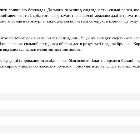
ти причиною безпліддя. До таких перешкод слід віднести: сильні ранки, що 
вітаючи сорти і, крім того, слід намагатися навесні можливо далі затримати с
яного сонця в стовбурі і гілках дерева почнеться сокорух, а коріння ще будут
ом багатьох років залишитися безплідним. У цьому випадку садівникові необх
ізка викликає сильний ріст, довга обрізка дає в результаті плодові бруньки. Ко
и видаляється тільки незначна частина пагона.
ередині їх довжини, внаслідок чого біля основи гілки зародилися бажані нир
кож сприяє утворенню плодових бруньок; приступати до неї слід в той час, кол